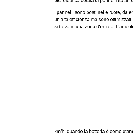
bici elettrica dotata di pannelli solar
I pannelli sono posti nelle ruote, da 
un'alta efficienza ma sono ottimizzati
si trova in una zona d'ombra.
L'artico
km/h; quando la batteria è completame