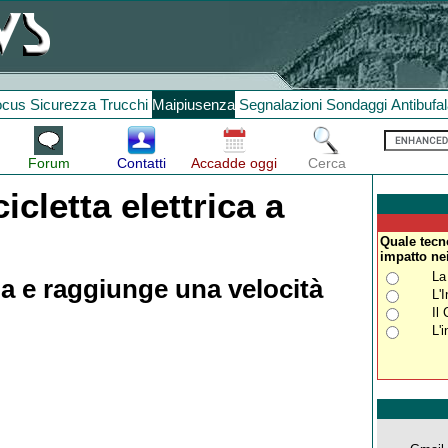
ocus
Sicurezza
Trucchi
Maipiusenza
Segnalazioni
Sondaggi
Antibufa
Forum
Contatti
Accadde oggi
Cerca
cicletta elettrica a
Quale tecn
impatto ne
La
a e raggiunge una velocità
L'
Il
L'i