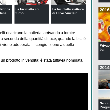
lettrica
La bicicletta col
La bicicletta elettrica
2016
atena
turbo
di Clive Sinclair
li ricaricano la batteria, arrivando a fornire
a seconda della quantità di luce; quando la bici è
lli viene adoperata in congiunzione a quella
Privac
bari
n prodotto in vendita; è stata tuttavia nominata
2014
Napoli 
Pingui