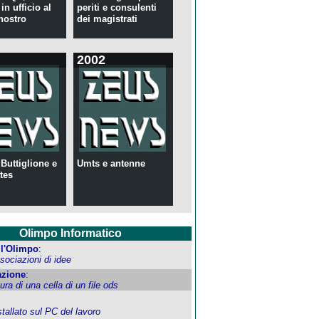
in ufficio al
periti e consulenti
nostro
dei magistrati
2002
 Buttiglione e
Umts e antenne
tes
Olimpo Informatico
ell'Olimpo
:
ociazioni di idee
zione
:
tura di una cella di un file ods
allato sul PC del lavoro