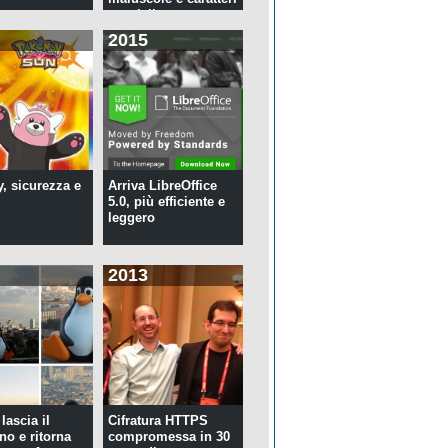
speciali ...
2015
y, sicurezza e
Arriva LibreOffice
5.0, più efficiente e
leggero
2013
lascia il
Cifratura HTTPS
no e ritorna
compromessa in 30