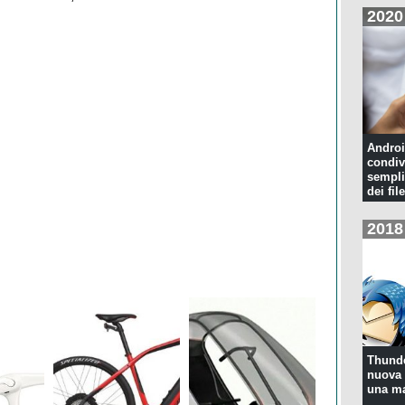
2020
Androi
condiv
sempli
dei file
2018
Thunde
nuova 
una ma