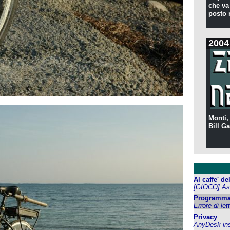
che va 
posto 
2004
Monti,
Bill Ga
Al caffe' d
[GIOCO] Ass
Programma
Errore di let
Privacy
:
AnyDesk inst