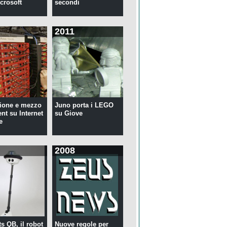
crosoft
secondi
2011
ione e mezzo
Juno porta i LEGO
ent su Internet
su Giove
e
2008
s QB, il robot
Nuove regole per