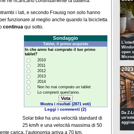
i che ne ricaricano continuamente la batteria.
entrambi i lati, e secondo Frausig non solo hanno
 per funzionare al meglio anche quando la bicicletta
lo
continua
qui sotto.
Sondaggio
L'inter
Tablet, il primo acquisto
Windo
In che anno hai comprato il tuo primo
open s
tablet?
Microso
2010
codi...
2011
2023
2012
2013
2014
Non ho mai comprato un tablet.
Lo comprerò quest'anno.
Mostra i risultati (2871 voti)
Leggi i commenti (2)
Da Z-L
un'est
Solar bike ha una velocità standard di
aggira
25 km/h e una velocità massima di 50
nte carica, l'autonomia arriva a 70 km.