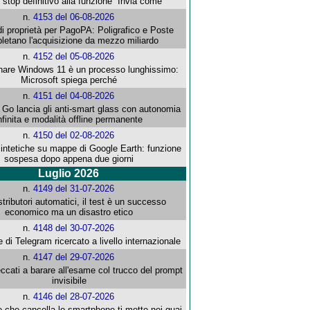
stop definitivo alla funzione ''Invia come''
n.
4153 del 06-08-2026
i proprietà per PagoPA: Poligrafico e Poste
letano l'acquisizione da mezzo miliardo
n.
4152 del 05-08-2026
re Windows 11 è un processo lunghissimo:
Microsoft spiega perché
n.
4151 del 04-08-2026
o lancia gli anti-smart glass con autonomia
nfinita e modalità offline permanente
n.
4150 del 02-08-2026
intetiche su mappe di Google Earth: funzione
sospesa dopo appena due giorni
Luglio 2026
n.
4149 del 31-07-2026
stributori automatici, il test è un successo
economico ma un disastro etico
n.
4148 del 30-07-2026
e di Telegram ricercato a livello internazionale
n.
4147 del 29-07-2026
ccati a barare all'esame col trucco del prompt
invisibile
n.
4146 del 28-07-2026
e che cancella lo smartphone ti mette nei guai