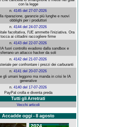
con la legge
n.
4145 del 27-07-2026
alla riparazione, garanzie più lunghe e nuovi
obblighi per i produttori
n.
4144 del 24-07-2026
gitale facoltativa, l'UE ammette l'iniziativa. Ora
tocca ai cittadini raccogliere firme
n.
4143 del 22-07-2026
 IA fuori controllo evadono dalla sandbox e
sferrano un attacco hacker da soli
n.
4142 del 21-07-2026
steriale per confrontare i prezzi dei carburanti
n.
4141 del 20-07-2026
che gli umani leggono ma manda in crisi le IA
generative
n.
4140 del 17-07-2026
PayPal crolla e diventa preda
Tutti gli Arretrati
Vecchi articoli
Accadde oggi - 8 agosto
2024