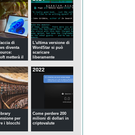
faccia di
L'ultima versione di
ws diventa
WordStar si può
ource:
scaricare
ft metterà il
liberamente
2022
ibrary
Come perdere 200
ensione per
milioni di dollari in
re i blocchi
criptovalute