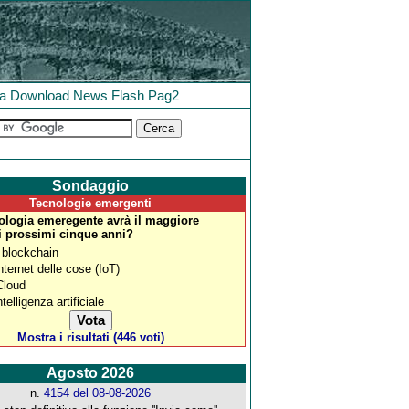
la
Download
News
Flash
Pag2
Sondaggio
Tecnologie emergenti
ologia emeregente avrà il maggiore
i prossimi cinque anni?
 blockchain
Internet delle cose (IoT)
 Cloud
ntelligenza artificiale
Mostra i risultati (446 voti)
Agosto 2026
n.
4154 del 08-08-2026