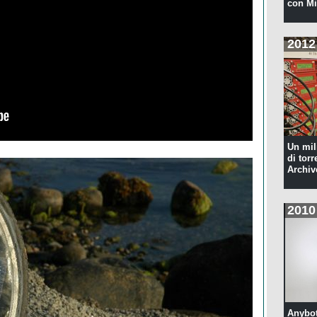
con Mi
2012
Un mil
di torr
Archiv
2010
Anybot