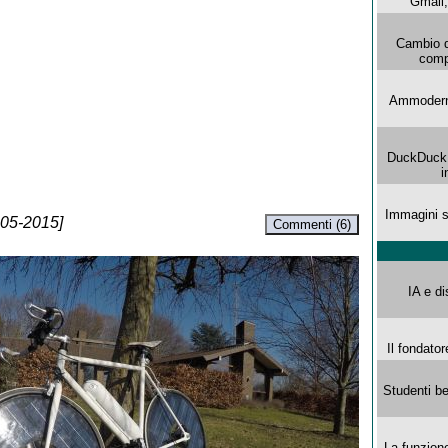
Gmail, 
Cambio d
comp
Ammoderna
DuckDuck G
i
Immagini s
-05-2015]
Commenti (6)
IA e di
Il fondator
Studenti be
La funzion