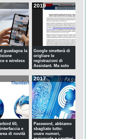
2019
d guadagna la
Google smetterà di
isione
origliare le
ce e wireless
registrazioni di
Assistant. Ma solo
per tre...
2017
rbird 60,
Password, abbiamo
interfaccia e
sbagliato tutto:
rea di novità
usare numeri,
maiuscole e caratteri