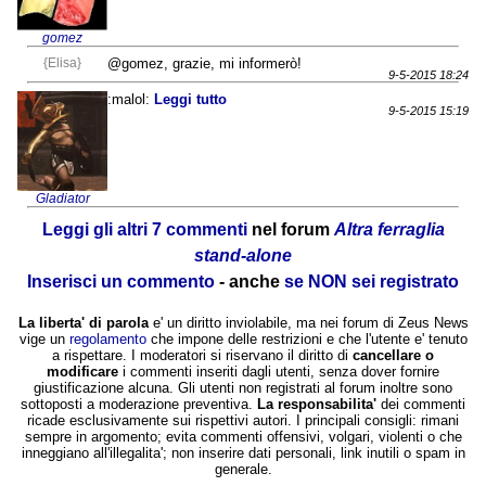
gomez
{Elisa}
@gomez, grazie, mi informerò!
9-5-2015 18:24
:malol:
Leggi tutto
9-5-2015 15:19
Gladiator
Leggi gli altri 7 commenti
nel forum
Altra ferraglia
stand-alone
Inserisci un commento
- anche
se NON sei registrato
La liberta' di parola
e' un diritto inviolabile, ma nei forum di Zeus News
vige un
regolamento
che impone delle restrizioni e che l'utente e' tenuto
a rispettare. I moderatori si riservano il diritto di
cancellare o
modificare
i commenti inseriti dagli utenti, senza dover fornire
giustificazione alcuna. Gli utenti non registrati al forum inoltre sono
sottoposti a moderazione preventiva.
La responsabilita'
dei commenti
ricade esclusivamente sui rispettivi autori. I principali consigli: rimani
sempre in argomento; evita commenti offensivi, volgari, violenti o che
inneggiano all'illegalita'; non inserire dati personali, link inutili o spam in
generale.