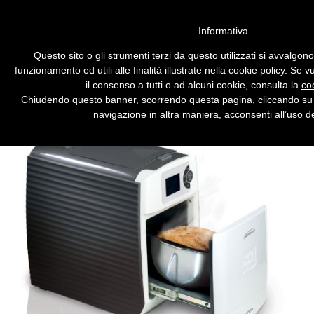
Vai alla versione desktop
Informativa
La macchina del pane con le
Questo sito o gli strumenti terzi da questo utilizzati si avvalgon
capsule predosate di farina
funzionamento ed utili alle finalità illustrate nella cookie policy. Se
il consenso a tutti o ad alcuni cookie, consulta la
co
Preparare il pane in casa diventa
Chiudendo questo banner, scorrendo questa pagina, cliccando su 
semplicissimo, ma anche costoso.
navigazione in altra maniera, acconsenti all’uso de