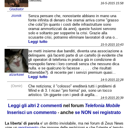
:twisted:
16-5-2015 15:58
Gladiator
ziomik
Senza pensare che, nonostante abbiano in mano una
fonte infinita di denaro che oramai arriva come "grasso
che cola"(in quanto i costi delle infrastrutture sono
oramai ammortizzati da anni), queste fusioni servono
solo e soltanto per sopperire la crisi. Grazie alla
scusante crisi, potranno eliminare lavoratori di una o...
Leggi tutto
15-5-2015 10:43
se metti insieme due banditi, diventa una associazione a
delinquere. già facenti parte di un cartello (è evidente che
gli operatori di telefonia in pratica già in condizione di
monopolio fanno i loro comodi senza che nessuno dica
nulla. e se qualcuno lo facesse . . . . . che risultati
otterrebbe?). di recente per i servizi premium quasi...
alzarkawi
Leggi tutto
14-5-2015 22:28
{Osmir}
Che notiziona; il "colosso" erediterà tutti i problemi di
Wind e di 3. I ricavi "pro forma" poi, sono un tocco
artistico. Un gigante con i piedi di argilla...
14-5-2015 20:39
Leggi gli altri 2 commenti
nel forum
Telefonia Mobile
Inserisci un commento
- anche
se NON sei registrato
La liberta' di parola
e' un diritto inviolabile, ma nei forum di Zeus News
vige un
regolamento
che impone delle restrizioni e che l'utente e' tenuto