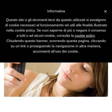
Vai alla versione desktop
×
Informativa
Wind e 3 Italia, fusione in
Questo sito o gli strumenti terzi da questo utilizzati si avvalgono
vista
di cookie necessari al funzionamento ed utili alle finalità illustrate
nella cookie policy. Se vuoi saperne di più o negare il consenso
Nascerà il maggior operatore mobile italiano
a tutti o ad alcuni cookie, consulta la
cookie policy
.
con 31 milioni di utenti.
Chiudendo questo banner, scorrendo questa pagina, cliccando
su un link o proseguendo la navigazione in altra maniera,
acconsenti all’uso dei cookie.