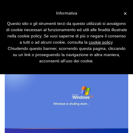
Vai alla versione desktop
×
Informativa
Il Pc si danneggia se spento
Questo sito o gli strumenti terzi da questo utilizzati si avvalgono
tutti i giorni: bufala
di cookie necessari al funzionamento ed utili alle finalità illustrate
nella cookie policy. Se vuoi saperne di più o negare il consenso
11 bufale hi-tech a cui molti continuano a
a tutti o ad alcuni cookie, consulta la
cookie policy
.
credere
Chiudendo questo banner, scorrendo questa pagina, cliccando
su un link o proseguendo la navigazione in altra maniera,
acconsenti all’uso dei cookie.