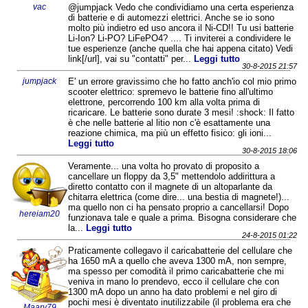
vac
@jumpjack Vedo che condividiamo una certa esperienza
di batterie e di automezzi elettrici. Anche se io sono
molto più indietro ed uso ancora il Ni-CD!! Tu usi batterie
Li-Ion? Li-PO? LiFePO4? .... Ti inviterei a condividere le
tue esperienze (anche quella che hai appena citato) Vedi
link[/url], vai su "contatti" per...
Leggi tutto
30-8-2015 21:57
jumpjack
E' un errore gravissimo che ho fatto anch'io col mio primo
scooter elettrico: spremevo le batterie fino all'ultimo
elettrone, percorrendo 100 km alla volta prima di
ricaricare. Le batterie sono durate 3 mesi! :shock: Il fatto
è che nelle batterie al litio non c'è esattamente una
reazione chimica, ma più un effetto fisico: gli ioni...
Leggi tutto
30-8-2015 18:06
Veramente... una volta ho provato di proposito a
cancellare un floppy da 3,5" mettendolo addirittura a
diretto contatto con il magnete di un altoparlante da
chitarra elettrica (come dire... una bestia di magnete!)...
ma quello non ci ha pensato proprio a cancellarsi! Dopo
hereiam20
funzionava tale e quale a prima. Bisogna considerare che
la...
Leggi tutto
24-8-2015 01:22
Praticamente collegavo il caricabatterie del cellulare che
ha 1650 mA a quello che aveva 1300 mA, non sempre,
ma spesso per comodità il primo caricabatterie che mi
veniva in mano lo prendevo, ecco il cellulare che con
1300 mA dopo un anno ha dato problemi e nel giro di
pochi mesi è diventato inutilizzabile (il problema era che
Maary79