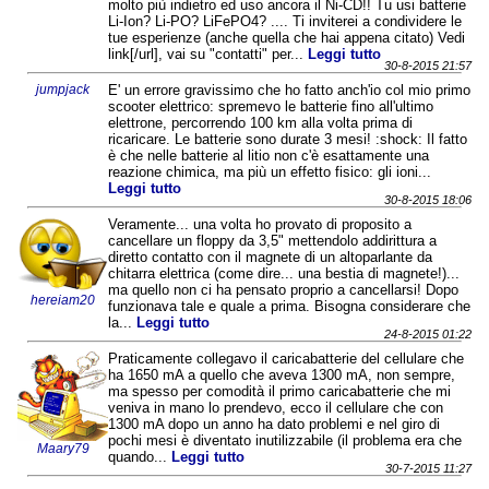
molto più indietro ed uso ancora il Ni-CD!! Tu usi batterie
Li-Ion? Li-PO? LiFePO4? .... Ti inviterei a condividere le
tue esperienze (anche quella che hai appena citato) Vedi
link[/url], vai su "contatti" per...
Leggi tutto
30-8-2015 21:57
jumpjack
E' un errore gravissimo che ho fatto anch'io col mio primo
scooter elettrico: spremevo le batterie fino all'ultimo
elettrone, percorrendo 100 km alla volta prima di
ricaricare. Le batterie sono durate 3 mesi! :shock: Il fatto
è che nelle batterie al litio non c'è esattamente una
reazione chimica, ma più un effetto fisico: gli ioni...
Leggi tutto
30-8-2015 18:06
Veramente... una volta ho provato di proposito a
cancellare un floppy da 3,5" mettendolo addirittura a
diretto contatto con il magnete di un altoparlante da
chitarra elettrica (come dire... una bestia di magnete!)...
ma quello non ci ha pensato proprio a cancellarsi! Dopo
hereiam20
funzionava tale e quale a prima. Bisogna considerare che
la...
Leggi tutto
24-8-2015 01:22
Praticamente collegavo il caricabatterie del cellulare che
ha 1650 mA a quello che aveva 1300 mA, non sempre,
ma spesso per comodità il primo caricabatterie che mi
veniva in mano lo prendevo, ecco il cellulare che con
1300 mA dopo un anno ha dato problemi e nel giro di
pochi mesi è diventato inutilizzabile (il problema era che
Maary79
quando...
Leggi tutto
30-7-2015 11:27