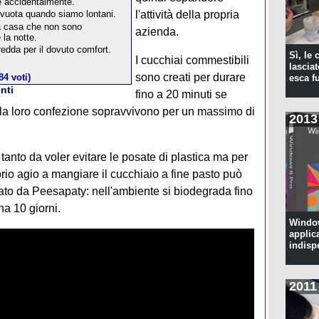
e accidentalmente.
vuota quando siamo lontani.
l'attività della propria
lla casa che non sono
azienda.
la notte.
redda per il dovuto comfort.
Sì, le
I cucchiai commestibili
lascia
sono creati per durare
84 voti)
esca f
nti
fino a 20 minuti se
nella loro confezione sopravvivono per un massimo di
2013
anto da voler evitare le posate di plastica ma per
rio agio a mangiare il cucchiaio a fine pasto può
eato da Peesapaty: nell'ambiente si biodegrada fino
a 10 giorni.
Window
applic
indisp
2011