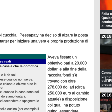
Falla n
Qualco
centina
di sma
i cucchiai, Peesapaty ha deciso di alzare la posta
2018
rter per iniziare una vera e propria produzione di
o
Aveva fissato un
e reali
obiettivo pari a 20.000
 a casa e che la domotica
dollari e alla fine della
Connet
è lì da soli.
raccolta fondi s'è
Lightn
ccese quando non serve.
dell'iP
trovato con oltre
te chiuse a chiave o se le
prepar
278.000 dollari (circa
re.
pulita
nti quando in casa sono soli.
250.000 euro al cambio
2016
ndo siamo lontani.
attuale) a disposizione,
ad accendere o spegnere le
coi quali ha potuto
della cucina (per esempio il
quindi espandere