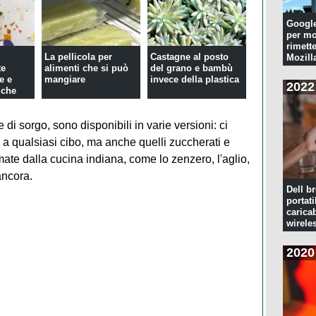
Googl
per mo
rimette
La pellicola per
Castagne al posto
Mozill
te
alimenti che si può
del grano e bambù
e e
mangiare
invece della plastica
2022
 che
..
e di sorgo, sono disponibili in varie versioni: ci
 a qualsiasi cibo, ma anche quelli zuccherati e
mate dalla cucina indiana, come lo zenzero, l'aglio,
ancora.
Dell br
portati
caricab
wirele
2020