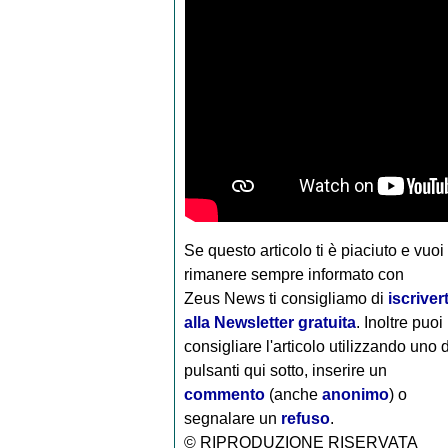
Se questo articolo ti è piaciuto e vuoi
rimanere sempre informato con
Zeus News
ti consigliamo di
iscrivert
alla Newsletter gratuita
. Inoltre puoi
consigliare l'articolo utilizzando uno 
pulsanti qui sotto, inserire un
commento
(anche
anonimo
) o
segnalare un
refuso
.
© RIPRODUZIONE RISERVATA