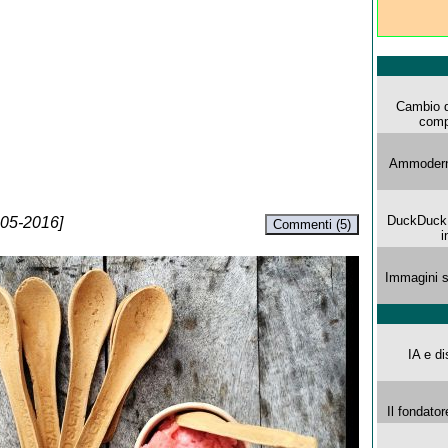
Cambio d
comp
Ammoderna
DuckDuck G
-05-2016]
Commenti (5)
i
Immagini s
IA e di
Il fondator