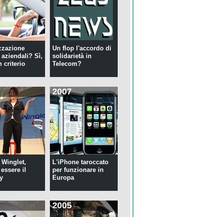
zzazione
Un flop l'accordo di
 aziendali? Sì,
solidarietà in
 criterio
Telecom?
2007
 Winglet,
L'iPhone taroccato
essere il
per funzionare in
y
Europa
2005