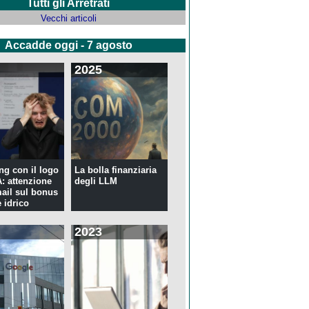
Tutti gli Arretrati
Vecchi articoli
Accadde oggi - 7 agosto
2025
ng con il logo
La bolla finanziaria
 attenzione
degli LLM
mail sul bonus
 idrico
2023