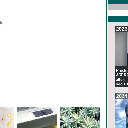
lo
2026
Phishi
ARERA:
alle e
sociale
2024