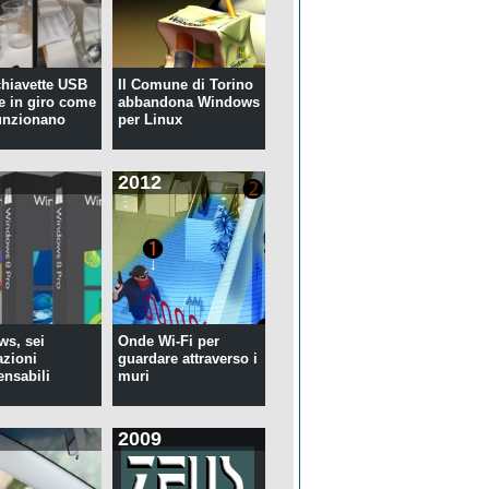
 chiavette USB
Il Comune di Torino
te in giro come
abbandona Windows
unzionano
per Linux
2012
s, sei
Onde Wi-Fi per
azioni
guardare attraverso i
ensabili
muri
2009