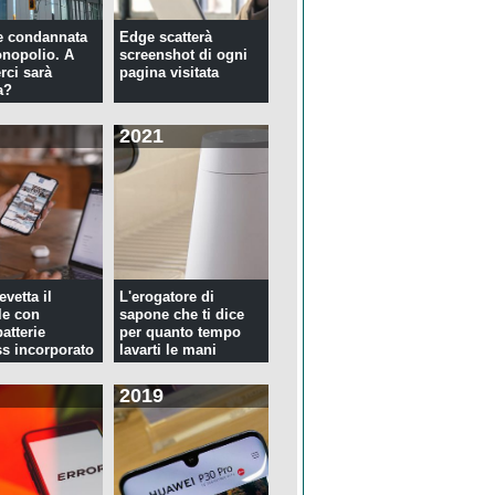
e condannata
Edge scatterà
nopolio. A
screenshot di ogni
rci sarà
pagina visitata
a?
2021
evetta il
L'erogatore di
le con
sapone che ti dice
atterie
per quanto tempo
ss incorporato
lavarti le mani
2019