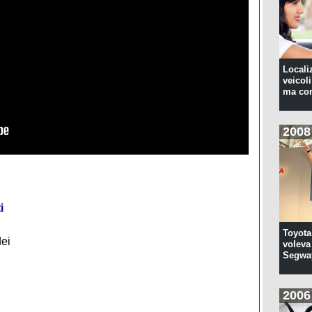
Locali
veicoli
ma con
2008
i
Toyota
dei
voleva 
Segwa
2006