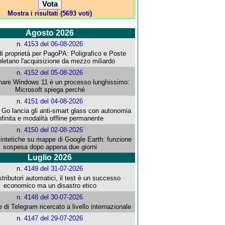
Mostra i risultati (5693 voti)
Agosto 2026
n.
4153 del 06-08-2026
i proprietà per PagoPA: Poligrafico e Poste
letano l'acquisizione da mezzo miliardo
n.
4152 del 05-08-2026
re Windows 11 è un processo lunghissimo:
Microsoft spiega perché
n.
4151 del 04-08-2026
o lancia gli anti-smart glass con autonomia
nfinita e modalità offline permanente
n.
4150 del 02-08-2026
intetiche su mappe di Google Earth: funzione
sospesa dopo appena due giorni
Luglio 2026
n.
4149 del 31-07-2026
stributori automatici, il test è un successo
economico ma un disastro etico
n.
4148 del 30-07-2026
e di Telegram ricercato a livello internazionale
n.
4147 del 29-07-2026