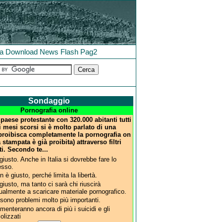
la
Download
News
Flash
Pag2
Sondaggio
Pornografia online
 paese protestante con 320.000 abitanti tutti
i mesi scorsi si è molto parlato di una
proibisca completamente la pornografia on
a stampata è già proibita) attraverso filtri
ti. Secondo te...
 giusto. Anche in Italia si dovrebbe fare lo
esso.
n è giusto, perché limita la libertà.
 giusto, ma tanto ci sarà chi riuscirà
ualmente a scaricare materiale pornografico.
 sono problemi molto più importanti.
menteranno ancora di più i suicidi e gli
colizzati