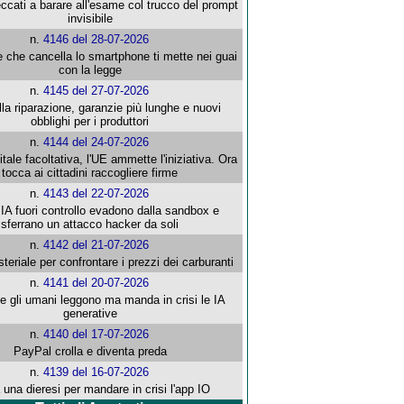
ccati a barare all'esame col trucco del prompt
invisibile
n.
4146 del 28-07-2026
e che cancella lo smartphone ti mette nei guai
con la legge
n.
4145 del 27-07-2026
alla riparazione, garanzie più lunghe e nuovi
obblighi per i produttori
n.
4144 del 24-07-2026
gitale facoltativa, l'UE ammette l'iniziativa. Ora
tocca ai cittadini raccogliere firme
n.
4143 del 22-07-2026
 IA fuori controllo evadono dalla sandbox e
sferrano un attacco hacker da soli
n.
4142 del 21-07-2026
steriale per confrontare i prezzi dei carburanti
n.
4141 del 20-07-2026
che gli umani leggono ma manda in crisi le IA
generative
n.
4140 del 17-07-2026
PayPal crolla e diventa preda
n.
4139 del 16-07-2026
 una dieresi per mandare in crisi l'app IO