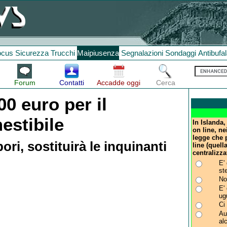
ocus
Sicurezza
Trucchi
Maipiusenza
Segnalazioni
Sondaggi
Antibufa
Forum
Contatti
Accadde oggi
Cerca
0 euro per il
estibile
In Islanda,
on line, ne
legge che 
ori, sostituirà le inquinanti
line (quell
centralizza
E'
st
No
E'
ug
Ci
Au
al