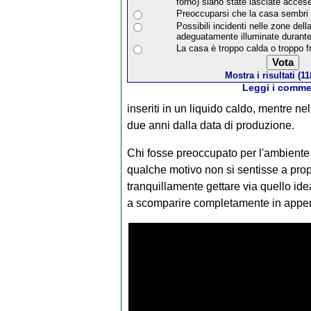
forno) siano state lasciate acces
Preoccuparsi che la casa sembri 
Possibili incidenti nelle zone de
adeguatamente illuminate durante 
La casa è troppo calda o troppo f
Mostra i risultati (11
Leggi i comme
inseriti in un liquido caldo, mentre 
due anni dalla data di produzione.
Chi fosse preoccupato per l'ambiente t
qualche motivo non si sentisse a prop
tranquillamente gettare via quello id
a scomparire completamente in appen