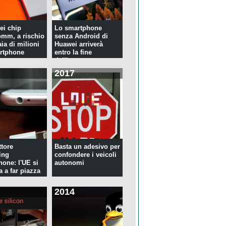
ei chip
Lo smartphone
mm, a rischio
senza Android di
ia di milioni
Huawei arriverà
rtphone
entro la fine
dell'anno
2017
tore
Basta un adesivo per
ing
confondere i veicoli
hone: l'UE si
autonomi
a a far piazza
2014