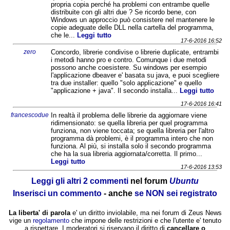
propria copia perché ha problemi con entrambe quelle
distribuite con gli altri due ? Se ricordo bene, con
Windows un approccio può consistere nel mantenere le
copie adeguate delle DLL nella cartella del programma,
che le...
Leggi tutto
17-6-2016 16:52
zero
Concordo, librerie condivise o librerie duplicate, entrambi
i metodi hanno pro e contro. Comunque i due metodi
possono anche coesistere. Su windows per esempio
l'applicazione dbeaver e' basata su java, e puoi scegliere
tra due installer: quello "solo applicazione" e quello
"applicazione + java". Il secondo installa...
Leggi tutto
17-6-2016 16:41
francescodue
In realtà il problema delle librerie da aggiornare viene
ridimensionato: se quella libreria per quel programma
funziona, non viene toccata; se quella libreria per l'altro
programma dà problemi, è il programma intero che non
funziona. Al più, si installa solo il secondo programma
che ha la sua libreria aggiornata/corretta. Il primo...
Leggi tutto
17-6-2016 13:53
Leggi gli altri 2 commenti
nel forum
Ubuntu
Inserisci un commento
- anche
se NON sei registrato
La liberta' di parola
e' un diritto inviolabile, ma nei forum di Zeus News
vige un
regolamento
che impone delle restrizioni e che l'utente e' tenuto
a rispettare. I moderatori si riservano il diritto di
cancellare o