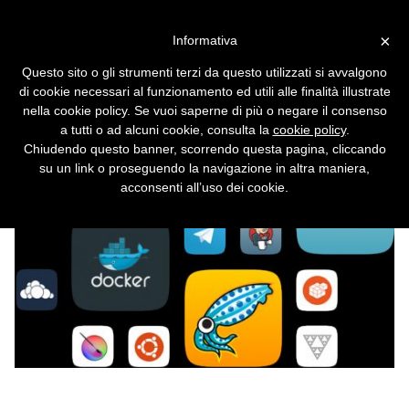
Vai alla versione desktop
×
Informativa
Rivoluzione Linux con le
Questo sito o gli strumenti terzi da questo utilizzati si avvalgono
snap di Ubuntu ovunque
di cookie necessari al funzionamento ed utili alle finalità illustrate
nella cookie policy. Se vuoi saperne di più o negare il consenso
Le app universali per Linux si installano
a tutti o ad alcuni cookie, consulta la
cookie policy
.
facilmente in qualunque distribuzione.
Chiudendo questo banner, scorrendo questa pagina, cliccando
su un link o proseguendo la navigazione in altra maniera,
acconsenti all’uso dei cookie.