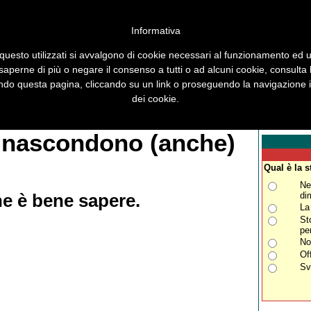
Informativa
questo utilizzati si avvalgono di cookie necessari al funzionamento ed utili
 saperne di più o negare il consenso a tutti o ad alcuni cookie, consulta
ocus
Sicurezza
Trucchi
Maipiusenza
Segnalazioni
Sondaggi
Antibufa
o questa pagina, cliccando su un link o proseguendo la navigazione in
dei cookie.
Forum
Contatti
Accadde oggi
Cerca
i nascondono (anche)
Qual è la s
Ne
di
e è bene sapere.
La
St
pe
No
Of
Sv