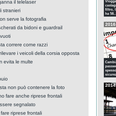
anna il telelaser
Vlogge
castagn
 stranieri
filtro, 
ha 58..
on serve la fotografia
2016
herati da bidoni e guardrail
vuoti
sta correre come razzi
levare i veicoli della corsia opposta
 evita le multe
Cambia
passwo
spesso
sicure
buio
2014
osta non può contenere la foto
o fare anche riprese frontali
ssere segnalato
are riprese frontali