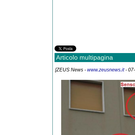
Articolo multipagina
[
ZEUS News
-
www.zeusnews.it
- 07