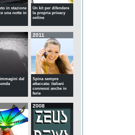
oto in stazione
Un kit per difendere
ce una notte in
la propria privacy
online
2011
immagini dal
Spina sempre
sonda
attaccata: italiani
connessi anche in
ferie
2008