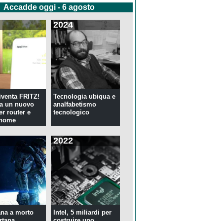
Accadde oggi - 6 agosto
2024
venta FRITZ!
Tecnologia ubiqua e
ia un nuovo
analfabetismo
er router e
tecnologico
 home
2022
na a morto
Intel, 5 miliardi per
rtana
costruire uno