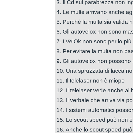
3. Il Cd sul parabrezza non ing
4. Le multe arrivano anche agli
5. Perché la multa sia valida n
6. Gli autovelox non sono masc
7. I VelOk non sono per lo più 
8. Per evitare la multa non ba
9. Gli autovelox non possono ri
10. Una spruzzata di lacca non
11. Il telelaser non è miope
12. Il telelaser vede anche al 
13. Il verbale che arriva via p
14. I sistemi automatici posson
15. Lo scout speed può non e
16. Anche lo scout speed può f