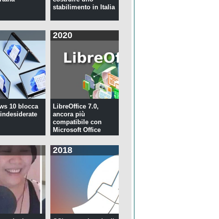
stabilimento in Italia
2020
ws 10 blocca
LibreOffice 7.0,
 indesiderate
ancora più
compatibile con
Microsoft Office
2018