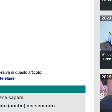
2021
Windo
le app
ssiva di questo articolo:
2019
telelaser
bene sapere
ono (anche) nei semafori