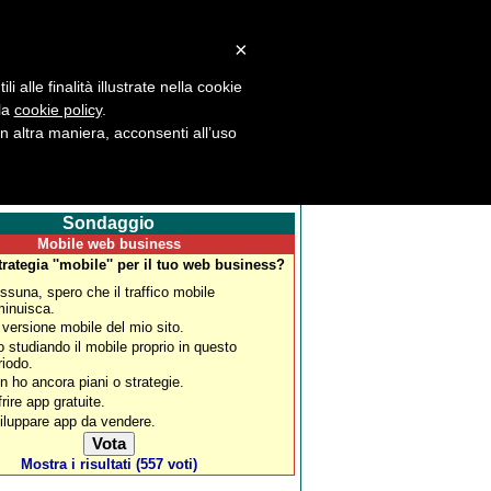
×
 alle finalità illustrate nella cookie
 la
cookie policy
.
la
Download
News
Flash
Pag2
 altra maniera, acconsenti all’uso
Sondaggio
Mobile web business
trategia ''mobile'' per il tuo web business?
ssuna, spero che il traffico mobile
minuisca.
 versione mobile del mio sito.
o studiando il mobile proprio in questo
riodo.
n ho ancora piani o strategie.
frire app gratuite.
iluppare app da vendere.
Mostra i risultati (557 voti)