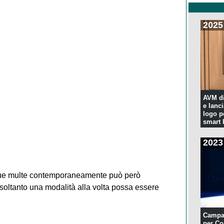
2025
AVM di
e lanc
logo p
smart
2023
 due multe contemporaneamente può però
soltanto una modalità alla volta possa essere
Campa
per Co