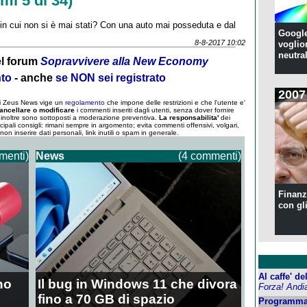
mi 5 di 34)
i in cui non si è mai stati? Con una auto mai posseduta e dal
Google
8-8-2017 10:02
voglion
neutral
l forum
Sopravvivere alla New Economy
nto
- anche
se NON sei registrato
2007
 di Zeus News vige un
regolamento
che impone delle restrizioni e che l'utente e'
ancellare o modificare
i commenti inseriti dagli utenti, senza dover fornire
um inoltre sono sottoposti a moderazione preventiva.
La responsabilita'
dei
ncipali consigli: rimani sempre in argomento; evita commenti offensivi, volgari,
; non inserire dati personali, link inutili o spam in generale.
menti)
News
(4 commenti)
Finanzi
con gl
Al caffe' d
no
Il bug in Windows 11 che divora
Forza! Andi
fino a 70 GB di spazio
Programma