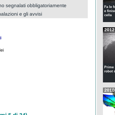
nno segnalati obbligatoriamente
Fa le f
e finis
alazioni e gli avvisi
cella
2012
i
dei
Prime 
robot 
2010