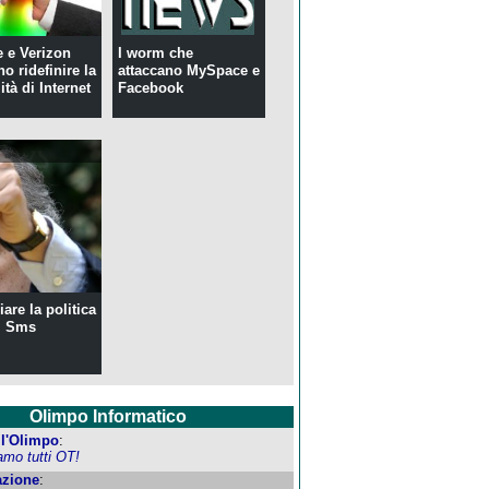
 e Verizon
I worm che
o ridefinire la
attaccano MySpace e
ità di Internet
Facebook
are la politica
i Sms
Olimpo Informatico
ell'Olimpo
:
amo tutti OT!
zione
: