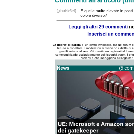
Commenti all'articolo (ulti
{ginot4v3r4}
E quelle multe rilevate in post
colore diverso?
Leggi gli altri 29 commenti
ne
Inserisci un comme
La liberta' di parola
e' un diritto inviolabile, ma nei forum
tenuto a rispettare. I moderatori si riservano il diritto di
c
giustificazione alcuna. Gli utenti non registrati al for
commenti ricade esclusivamente sui rispettivi autori. I pri
violenti o che inneggiano all'illegalita'
News
(5 com
UE: Microsoft e Amazon so
dei gatekeeper