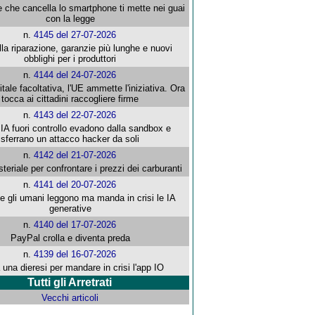
e che cancella lo smartphone ti mette nei guai
con la legge
n.
4145 del 27-07-2026
alla riparazione, garanzie più lunghe e nuovi
obblighi per i produttori
n.
4144 del 24-07-2026
gitale facoltativa, l'UE ammette l'iniziativa. Ora
tocca ai cittadini raccogliere firme
n.
4143 del 22-07-2026
 IA fuori controllo evadono dalla sandbox e
sferrano un attacco hacker da soli
n.
4142 del 21-07-2026
steriale per confrontare i prezzi dei carburanti
n.
4141 del 20-07-2026
che gli umani leggono ma manda in crisi le IA
generative
n.
4140 del 17-07-2026
PayPal crolla e diventa preda
n.
4139 del 16-07-2026
 una dieresi per mandare in crisi l'app IO
Tutti gli Arretrati
Vecchi articoli