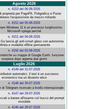
Agosto 2026
n.
4153 del 06-08-2026
i proprietà per PagoPA: Poligrafico e Poste
letano l'acquisizione da mezzo miliardo
n.
4152 del 05-08-2026
re Windows 11 è un processo lunghissimo:
Microsoft spiega perché
n.
4151 del 04-08-2026
o lancia gli anti-smart glass con autonomia
nfinita e modalità offline permanente
n.
4150 del 02-08-2026
intetiche su mappe di Google Earth: funzione
sospesa dopo appena due giorni
Luglio 2026
n.
4149 del 31-07-2026
stributori automatici, il test è un successo
economico ma un disastro etico
n.
4148 del 30-07-2026
e di Telegram ricercato a livello internazionale
n.
4147 del 29-07-2026
ccati a barare all'esame col trucco del prompt
invisibile
n.
4146 del 28-07-2026