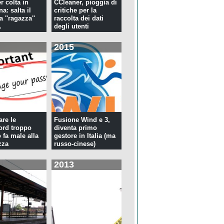
r colta in
CCleaner, pioggia di
a: salta il
critiche per la
la ''ragazza''
raccolta dei dati
.
degli utenti
2015
re le
Fusione Wind e 3,
rd troppo
diventa primo
 fa male alla
gestore in Italia (ma
zza
russo-cinese)
2013