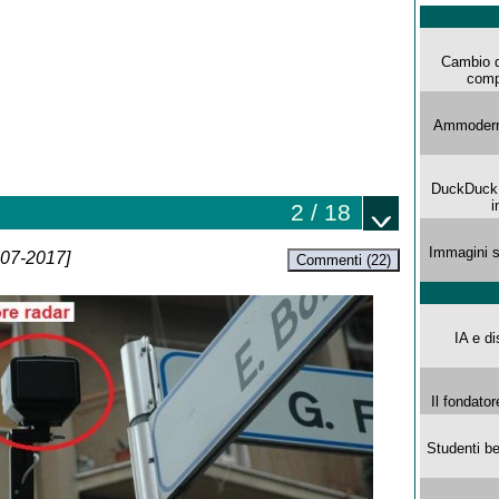
Cambio d
comp
Ammoderna
DuckDuck G
i
2 / 18
Immagini s
-07-2017]
Commenti (22)
IA e di
Il fondator
Studenti be