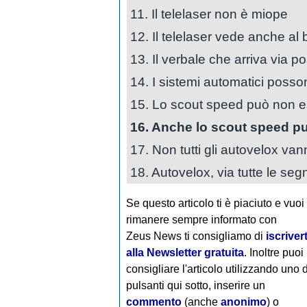
11. Il telelaser non è miope
12. Il telelaser vede anche al 
13. Il verbale che arriva via p
14. I sistemi automatici posson
15. Lo scout speed può non e
16. Anche lo scout speed può
17. Non tutti gli autovelox va
18. Autovelox, via tutte le segn
Se questo articolo ti è piaciuto e vuoi
rimanere sempre informato con
Zeus News
ti consigliamo di
iscrivert
alla Newsletter gratuita
. Inoltre puoi
consigliare l'articolo utilizzando uno 
pulsanti qui sotto, inserire un
commento
(anche
anonimo
) o