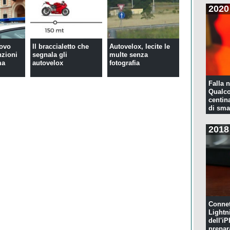
2020
uovo
Il braccialetto che
Autovelox, lecite le
nzioni
segnala gli
multe senza
ma
autovelox
fotografia
Falla n
Qualco
centina
di sma
2018
Connet
Lightn
dell'iP
prepar