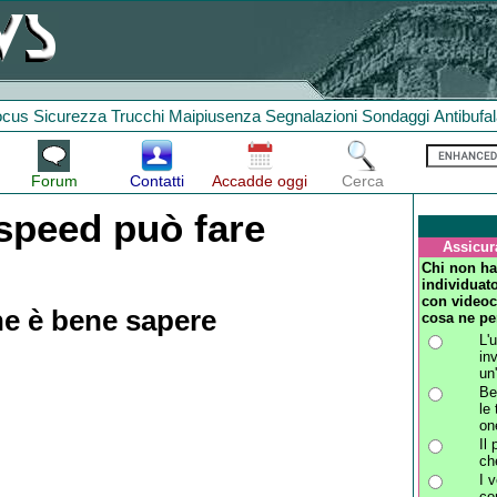
ocus
Sicurezza
Trucchi
Maipiusenza
Segnalazioni
Sondaggi
Antibufa
Forum
Contatti
Accadde oggi
Cerca
speed può fare
Assicur
Chi non ha
individuato
con videoc
he è bene sapere
cosa ne pe
L'
in
un'
Be
le
on
Il
ch
I 
co