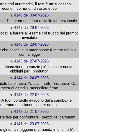
stributori automatici, il test è un successo
economico ma un disastro etico
n.
4148 del 30-07-2026
e di Telegram ricercato a livello internazionale
n.
4147 del 29-07-2026
ccati a barare all'esame col trucco del prompt
invisibile
n.
4146 del 28-07-2026
e che cancella lo smartphone ti mette nei guai
con la legge
n.
4145 del 27-07-2026
alla riparazione, garanzie più lunghe e nuovi
obblighi per i produttori
n.
4144 del 24-07-2026
gitale facoltativa, l'UE ammette l'iniziativa. Ora
tocca ai cittadini raccogliere firme
n.
4143 del 22-07-2026
 IA fuori controllo evadono dalla sandbox e
sferrano un attacco hacker da soli
n.
4142 del 21-07-2026
steriale per confrontare i prezzi dei carburanti
n.
4141 del 20-07-2026
che gli umani leggono ma manda in crisi le IA