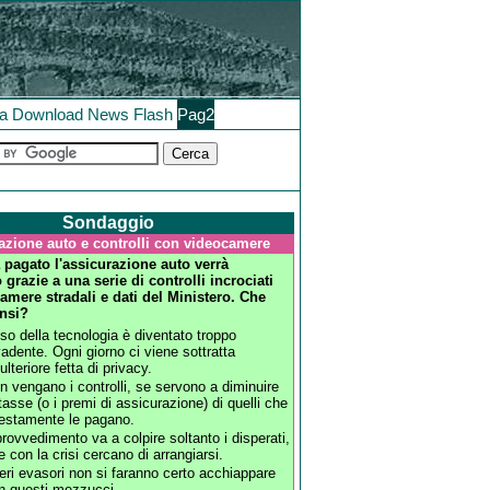
la
Download
News
Flash
Pag2
Sondaggio
azione auto e controlli con videocamere
 pagato l'assicurazione auto verrà
 grazie a una serie di controlli incrociati
amere stradali e dati del Ministero. Che
nsi?
uso della tecnologia è diventato troppo
vadente. Ogni giorno ci viene sottratta
ulteriore fetta di privacy.
n vengano i controlli, se servono a diminuire
 tasse (o i premi di assicurazione) di quelli che
estamente le pagano.
 provvedimento va a colpire soltanto i disperati,
e con la crisi cercano di arrangiarsi.
veri evasori non si faranno certo acchiappare
n questi mezzucci.