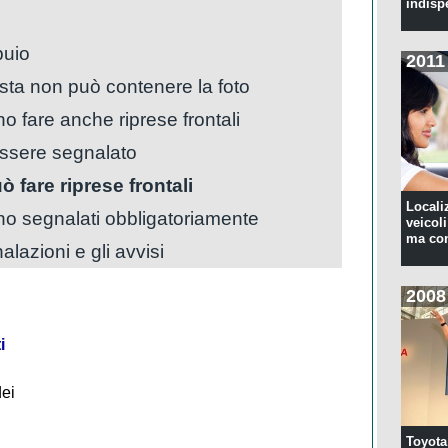
indisp
buio
2011
osta non può contenere la foto
o fare anche riprese frontali
ssere segnalato
 fare riprese frontali
Locali
nno segnalati obbligatoriamente
veicoli
ma con
alazioni e gli avvisi
2008
i
dei
Toyota