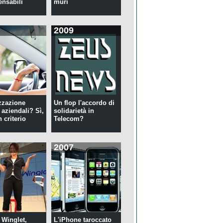
ensabili
muri
2009
zzazione
Un flop l'accordo di
 aziendali? Sì,
solidarietà in
 criterio
Telecom?
2007
 Winglet,
L'iPhone taroccato