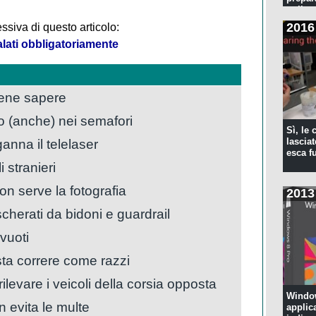
pulita
2016
ssiva di questo articolo:
alati obbligatoriamente
bene sapere
o (anche) nei semafori
Sì, le
anna il telelaser
lascia
esca f
 stranieri
on serve la fotografia
2013
herati da bidoni e guardrail
vuoti
sta correre come razzi
levare i veicoli della corsia opposta
Window
 evita le multe
applic