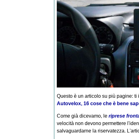
Questo è un articolo su più pagine: ti 
Autovelox, 16 cose che è bene sap
Come già dicevamo, le
riprese fronta
velocità non devono permettere l'iden
salvaguardarne la riservatezza.
L'art