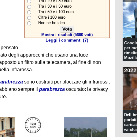
Tra i 20 e i 30 euro
Tra i 30 e i 50 euro
Tra i 50 e i 100 euro
Oltre i 100 euro
Non ne ho idea
Mostra i risultati (5660 voti)
Leggi i commenti (7)
Googl
pensato
per mo
rimette
ato degli apparecchi che usano una luce
Mozill
pposto un filtro sulla telecamera, al fine di non
ella infrarossa.
2022
arabrezza
sono costruiti per bloccare gli infrarossi,
d abbiano sempre il
parabrezza
oscurato: la privacy
ure.
Dell br
portati
caricab
wirele