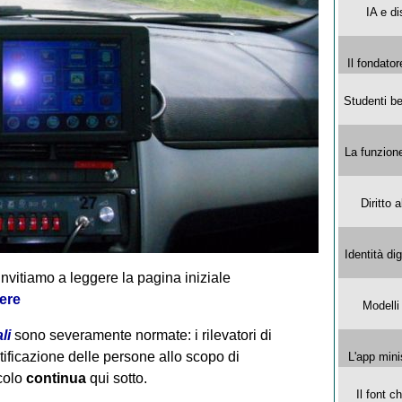
IA e di
Il fondator
Studenti be
La funzion
Diritto 
Identità di
invitiamo a leggere la pagina iniziale
ere
Modelli
li
sono severamente normate: i rilevatori di
tificazione delle persone allo scopo di
L'app mini
icolo
continua
qui sotto.
Il font 