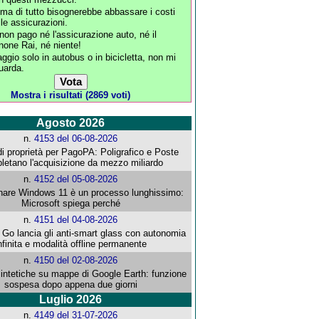
ima di tutto bisognerebbe abbassare i costi
lle assicurazioni.
 non pago né l'assicurazione auto, né il
none Rai, né niente!
aggio solo in autobus o in bicicletta, non mi
guarda.
Mostra i risultati (2869 voti)
Agosto 2026
n.
4153 del 06-08-2026
i proprietà per PagoPA: Poligrafico e Poste
letano l'acquisizione da mezzo miliardo
n.
4152 del 05-08-2026
re Windows 11 è un processo lunghissimo:
Microsoft spiega perché
n.
4151 del 04-08-2026
o lancia gli anti-smart glass con autonomia
nfinita e modalità offline permanente
n.
4150 del 02-08-2026
intetiche su mappe di Google Earth: funzione
sospesa dopo appena due giorni
Luglio 2026
n.
4149 del 31-07-2026