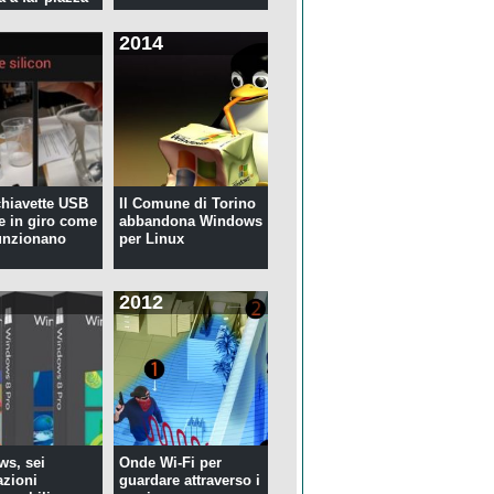
2014
 chiavette USB
Il Comune di Torino
te in giro come
abbandona Windows
unzionano
per Linux
2012
s, sei
Onde Wi-Fi per
azioni
guardare attraverso i