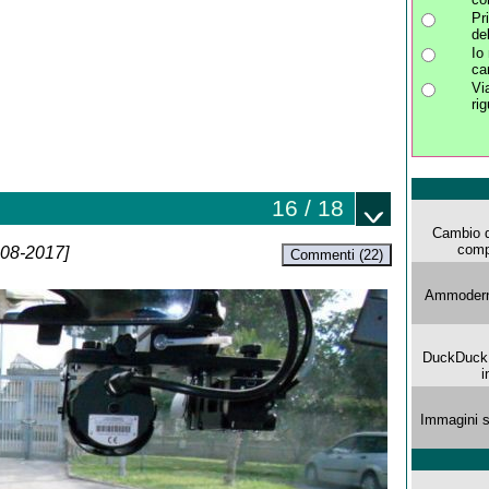
Pr
de
Io
ca
Vi
ri
16 / 18
Cambio d
comp
-08-2017]
Commenti (22)
Ammoderna
DuckDuck G
i
Immagini s