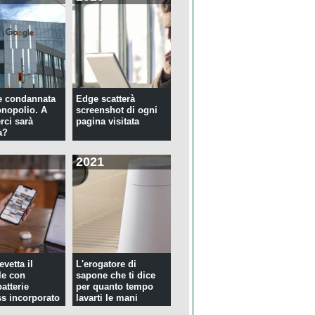
e condannata
Edge scatterà
nopolio. A
screenshot di ogni
rci sarà
pagina visitata
a?
2021
evetta il
L'erogatore di
le con
sapone che ti dice
atterie
per quanto tempo
ss incorporato
lavarti le mani