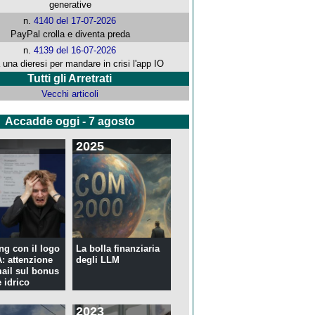
generative
n.
4140 del 17-07-2026
PayPal crolla e diventa preda
n.
4139 del 16-07-2026
 una dieresi per mandare in crisi l'app IO
Tutti gli Arretrati
Vecchi articoli
Accadde oggi - 7 agosto
2025
ng con il logo
La bolla finanziaria
 attenzione
degli LLM
mail sul bonus
 idrico
2023