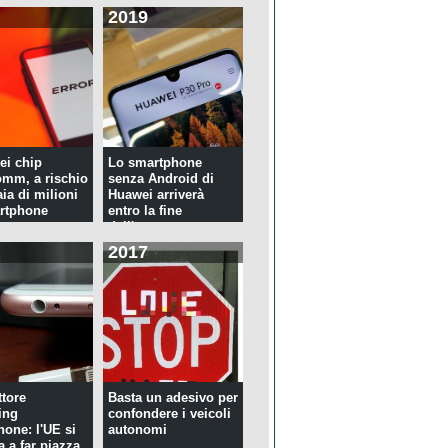
2019
ei chip
Lo smartphone
mm, a rischio
senza Android di
ia di milioni
Huawei arriverà
rtphone
entro la fine
dell'anno
2017
tore
Basta un adesivo per
ing
confondere i veicoli
hone: l'UE si
autonomi
a a far piazza