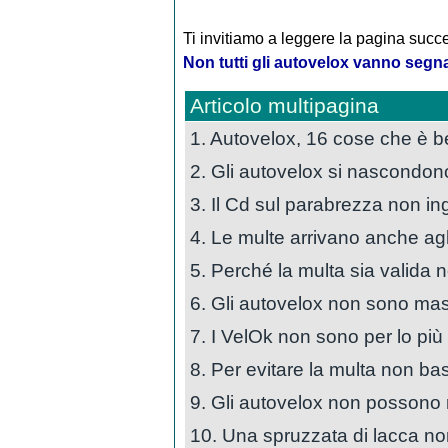
Ti invitiamo a leggere la pagina succe
Non tutti gli autovelox vanno segn
Articolo multipagina
1. Autovelox, 16 cose che è 
2. Gli autovelox si nascondon
3. Il Cd sul parabrezza non ing
4. Le multe arrivano anche agli
5. Perché la multa sia valida n
6. Gli autovelox non sono masc
7. I VelOk non sono per lo più 
8. Per evitare la multa non ba
9. Gli autovelox non possono ri
10. Una spruzzata di lacca non