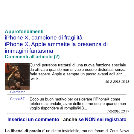
Approfondimenti
iPhone X, campione di fragilità
iPhone X, Apple ammette la presenza di
immagini fantasma
Commenti all'articolo (2)
Quindi potrebbe trattarsi di una nuova funzione speciale
da attivare quando non si vuole essere disturbati senza
farlo sapere. Apple è sempre un passo avanti agli altri...
:wink:
10-2-2018 18:13
Gladiator
Cesco67
Ecco un buon motivo per desiderare l'iPhoneX come
telefono aziendale, avrei delle ottime scuse quando non
voglio rispondere ai rompib@ll3...
7-2-2018 13:47
Inserisci un commento
- anche
se NON sei registrato
La liberta' di parola
e' un diritto inviolabile, ma nei forum di Zeus News