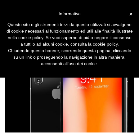
Vai alla versione desktop
×
Informativa
Bug nell'iPhone X impedisce
Questo sito o gli strumenti terzi da questo utilizzati si avvalgono
di rispondere alle telefonate
di cookie necessari al funzionamento ed utili alle finalità illustrate
nella cookie policy. Se vuoi saperne di più o negare il consenso
Suona, ma lo schermo non si accende.
a tutti o ad alcuni cookie, consulta la
cookie policy
.
Chiudendo questo banner, scorrendo questa pagina, cliccando
su un link o proseguendo la navigazione in altra maniera,
acconsenti all’uso dei cookie.