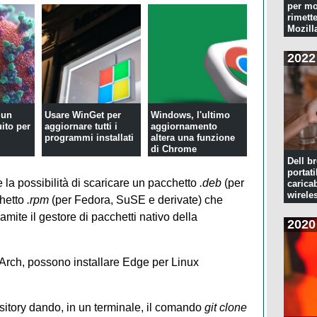
per mo
rimette
Mozill
2022
 un
Usare WinGet per
Windows, l'ultimo
uito per
aggiornare tutti i
aggiornamento
programmi installati
altera una funzione
di Chrome
Dell br
portati
re la possibilità di scaricare un pacchetto
.deb
(per
caricab
wirele
chetto
.rpm
(per Fedora, SuSE e derivate) che
amite il gestore di pacchetti nativo della
2020
Arch, possono installare Edge per Linux
ository dando, in un terminale, il comando
git clone