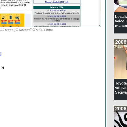
Locali
veicoli
ma con
oni sono già disponibili sotto Linux
2008
i
dei
Toyota
voleva 
Segwa
2006