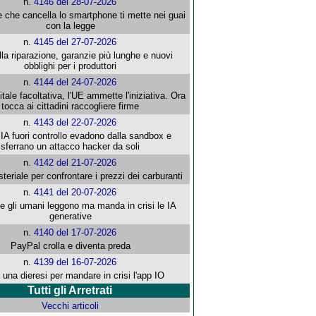
n.
4146 del 28-07-2026
e che cancella lo smartphone ti mette nei guai
con la legge
n.
4145 del 27-07-2026
alla riparazione, garanzie più lunghe e nuovi
obblighi per i produttori
n.
4144 del 24-07-2026
gitale facoltativa, l'UE ammette l'iniziativa. Ora
tocca ai cittadini raccogliere firme
n.
4143 del 22-07-2026
 IA fuori controllo evadono dalla sandbox e
sferrano un attacco hacker da soli
n.
4142 del 21-07-2026
steriale per confrontare i prezzi dei carburanti
n.
4141 del 20-07-2026
che gli umani leggono ma manda in crisi le IA
generative
n.
4140 del 17-07-2026
PayPal crolla e diventa preda
n.
4139 del 16-07-2026
 una dieresi per mandare in crisi l'app IO
Tutti gli Arretrati
Vecchi articoli