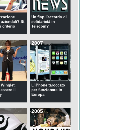
zzazione
Un flop l'accordo di
 aziendali? Sì,
solidarietà in
 criterio
Telecom?
2007
 Winglet,
L'iPhone taroccato
essere il
per funzionare in
y
Europa
2005