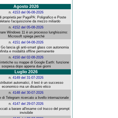
Agosto 2026
n.
4153 del 06-08-2026
i proprietà per PagoPA: Poligrafico e Poste
letano l'acquisizione da mezzo miliardo
n.
4152 del 05-08-2026
re Windows 11 è un processo lunghissimo:
Microsoft spiega perché
n.
4151 del 04-08-2026
o lancia gli anti-smart glass con autonomia
nfinita e modalità offline permanente
n.
4150 del 02-08-2026
intetiche su mappe di Google Earth: funzione
sospesa dopo appena due giorni
Luglio 2026
n.
4149 del 31-07-2026
stributori automatici, il test è un successo
economico ma un disastro etico
n.
4148 del 30-07-2026
e di Telegram ricercato a livello internazionale
n.
4147 del 29-07-2026
ccati a barare all'esame col trucco del prompt
invisibile