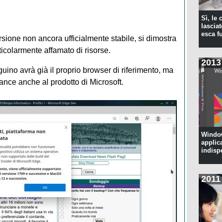
Sì, le
lascia
esca f
sione non ancora ufficialmente stabile, si dimostra
icolarmente affamato di risorse.
2013
uino avrà già il proprio browser di riferimento, ma
nce anche al prodotto di Microsoft.
Window
applic
indisp
2011