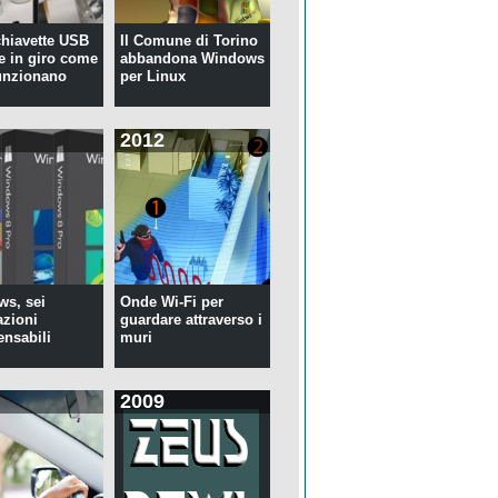
 chiavette USB
Il Comune di Torino
te in giro come
abbandona Windows
unzionano
per Linux
2012
s, sei
Onde Wi-Fi per
azioni
guardare attraverso i
ensabili
muri
2009