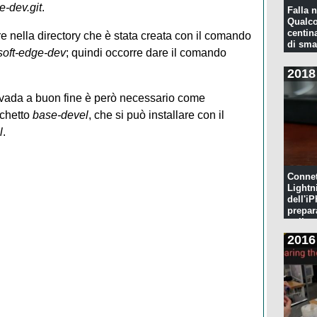
e-dev.git
.
Falla n
Qualco
centina
 nella directory che è stata creata con il comando
di sma
soft-edge-dev
; quindi occorre dare il comando
2018
ne vada a buon fine è però necessario come
cchetto
base-devel
, che si può installare con il
l
.
Connet
Lightn
dell'iP
prepar
pulita
2016