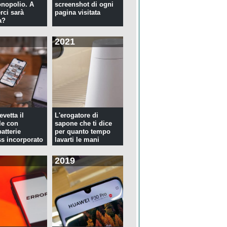
nopolio. A
screenshot di ogni
rci sarà
pagina visitata
a?
2021
evetta il
L'erogatore di
le con
sapone che ti dice
atterie
per quanto tempo
ss incorporato
lavarti le mani
2019