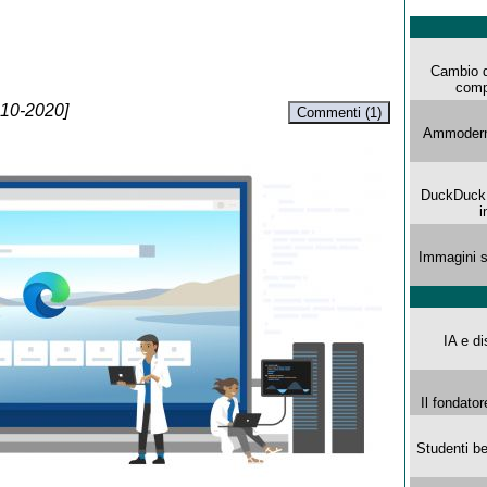
Cambio d
comp
-10-2020]
Commenti (1)
Ammoderna
DuckDuck G
i
Immagini s
IA e di
Il fondator
Studenti be