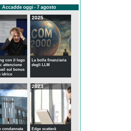
Accadde oggi - 7 agosto
2025
ng con il logo
La bolla finanziaria
 attenzione
degli LLM
mail sul bonus
 idrico
2023
e condannata
Edge scatterà