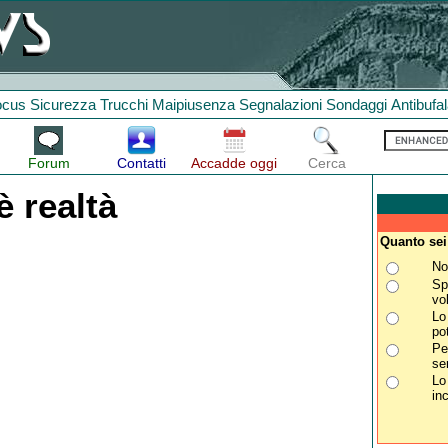
ocus
Sicurezza
Trucchi
Maipiusenza
Segnalazioni
Sondaggi
Antibufa
Forum
Contatti
Accadde oggi
Cerca
è realtà
Quanto sei
No
Sp
vo
Lo
po
Pe
se
Lo
in