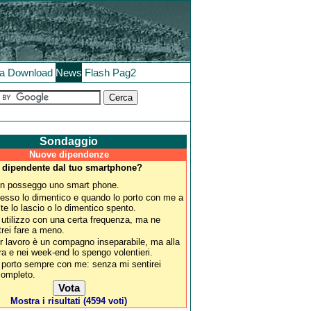
la
Download
News
Flash
Pag2
Sondaggio
Nuove dipendenze
 dipendente dal tuo smartphone?
n posseggo uno smart phone.
esso lo dimentico e quando lo porto con me a
lte lo lascio o lo dimentico spento.
 utilizzo con una certa frequenza, ma ne
trei fare a meno.
r lavoro è un compagno inseparabile, ma alla
ra e nei week-end lo spengo volentieri.
 porto sempre con me: senza mi sentirei
completo.
Mostra i risultati (4594 voti)