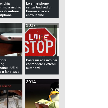
ei chip
Lo smartphone
mm, a rischio
senza Android di
ia di milioni
Huawei arriverà
rtphone
entro la fine
dell'anno
2017
tore
Basta un adesivo per
ing
confondere i veicoli
hone: l'UE si
autonomi
a a far piazza
2014