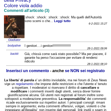
della Privacy
Colore viola addio
Commenti all'articolo (3)
:shock: :shock: :shock: :shock: Ma quelli dell'Autorità
sono scemi o che...
Leggi tutto
6-2-2021 15:27
Gladiator
bodyalive
I genitori....i genitori!!!!!!!!!!!!!!!!!!
28-1-2021 09:06
backit
Già, chissà come sarà stato possibile? Ma per piacere, il
garante ha perso l'occasione per evitare di rendersi
ridicolo
28-1-2021 08:10
Inserisci un commento
- anche
se NON sei registrato
La liberta' di parola
e' un diritto inviolabile, ma nei forum di Zeus News
vige un
regolamento
che impone delle restrizioni e che l'utente e' tenuto
a rispettare. I moderatori si riservano il diritto di
cancellare o
modificare
i commenti inseriti dagli utenti, senza dover fornire
giustificazione alcuna. Gli utenti non registrati al forum inoltre sono
sottoposti a moderazione preventiva.
La responsabilita'
dei commenti
ricade esclusivamente sui rispettivi autori. I principali consigli: rimani
sempre in argomento; evita commenti offensivi, volgari, violenti o che
inneggiano all'illegalita'; non inserire dati personali, link inutili o spam in