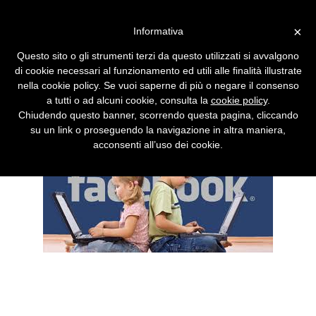
Vai alla versione desktop
×
Informativa
Garante Privacy apre
Questo sito o gli strumenti terzi da questo utilizzati si avvalgono
fascicolo su Facebook (e
di cookie necessari al funzionamento ed utili alle finalità illustrate
Instagram)
nella cookie policy. Se vuoi saperne di più o negare il consenso
a tutti o ad alcuni cookie, consulta la
cookie policy
.
La verifica sull'età dei minori verrà estesa
Chiudendo questo banner, scorrendo questa pagina, cliccando
anche agli altri social network.
su un link o proseguendo la navigazione in altra maniera,
acconsenti all’uso dei cookie.