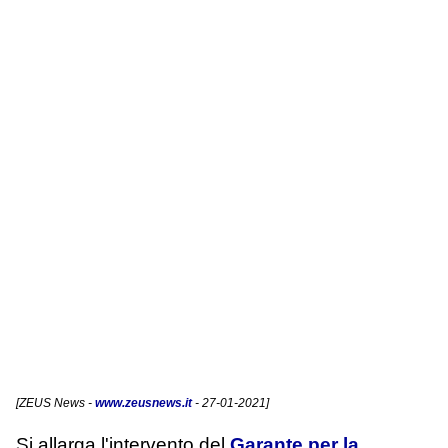
[
ZEUS News
-
www.zeusnews.it
- 27-01-2021]
Si allarga l'intervento del
Garante per la