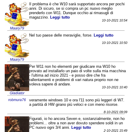
Il problema è che W10 sarà supportato ancora per pochi
anni. Di sicuro, se si compra un pc nuovo meglio
prenderlo con W11. Dunque occhio ai rimasugli di
magazzino.
Leggi tutto
10-10-2021 10:54
Maary79
Nel tuo paese delle meraviglie, forse.
Leggi tutto
10-10-2021 10:50
Maary79
Per W11 non ho elementi per giudicare ma W10 ho
provato ad installarlo un paio di volte sulla mia macchina
- l'ultima ad inizio 2021 - e posso dire che fra
rallentamenti e problemi di vari natura proprio non ne
voleva sapere di andare.
10-10-2021 10:40
Gladiator
robmura76
veramente windows 10 e ora l'11 sono più leggeri di W7.
a partità di HW girano più veloci e con meno risorse.
8-10-2021 09:09
Figurati, io ho ancora Seven e, sostanzialmente, non ho
problemi... oltre a non aver dovuto spendere soldi in un
PC nuovo ogni 3/4 anni.
Leggi tutto
2-10-2021 15:49