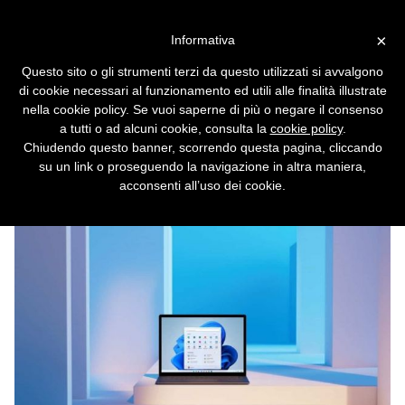
Vai alla versione desktop
×
Informativa
Microsoft cede: Windows 11
Questo sito o gli strumenti terzi da questo utilizzati si avvalgono
si installa anche su hardware
di cookie necessari al funzionamento ed utili alle finalità illustrate
incompatibile
nella cookie policy. Se vuoi saperne di più o negare il consenso
a tutti o ad alcuni cookie, consulta la
cookie policy
.
Se il PC non raggiunge i requisiti minimi
Chiudendo questo banner, scorrendo questa pagina, cliccando
l'installazione non si blocca, ma l'utente
su un link o proseguendo la navigazione in altra maniera,
sappia che procede a proprio rischio e
acconsenti all’uso dei cookie.
pericolo.