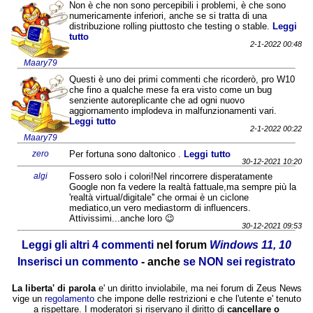
Non è che non sono percepibili i problemi, è che sono
numericamente inferiori, anche se si tratta di una
distribuzione rolling piuttosto che testing o stable.
Leggi
tutto
2-1-2022 00:48
Maary79
Questi è uno dei primi commenti che ricorderò, pro W10
che fino a qualche mese fa era visto come un bug
senziente autoreplicante che ad ogni nuovo
aggiornamento implodeva in malfunzionamenti vari.
Leggi tutto
2-1-2022 00:22
Maary79
zero
Per fortuna sono daltonico .
Leggi tutto
30-12-2021 10:20
algi
Fossero solo i colori!Nel rincorrere disperatamente
Google non fa vedere la realtà fattuale,ma sempre più la
'realtà virtual/digitale'' che ormai è un ciclone
mediatico,un vero mediastorm di influencers.
Attivissimi...anche loro 😉
30-12-2021 09:53
Leggi gli altri 4 commenti
nel forum
Windows 11, 10
Inserisci un commento
- anche
se NON sei registrato
La liberta' di parola
e' un diritto inviolabile, ma nei forum di Zeus News
vige un
regolamento
che impone delle restrizioni e che l'utente e' tenuto
a rispettare. I moderatori si riservano il diritto di
cancellare o