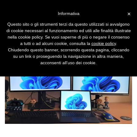
Vai alla versione desktop
×
Informativa
Windows 11 sbaglia a
Questo sito o gli strumenti terzi da questo utilizzati si avvalgono
mostrare i colori
di cookie necessari al funzionamento ed utili alle finalità illustrate
nella cookie policy. Se vuoi saperne di più o negare il consenso
Se il bianco appare giallo, la colpa è di un
a tutti o ad alcuni cookie, consulta la
cookie policy
.
bug nel sistema operativo.
Chiudendo questo banner, scorrendo questa pagina, cliccando
su un link o proseguendo la navigazione in altra maniera,
acconsenti all’uso dei cookie.