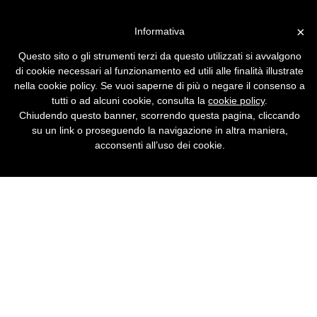
Vai alla versione desktop
×
Informativa
In vendita i DVD a doppio
Questo sito o gli strumenti terzi da questo utilizzati si avvalgono
strato
di cookie necessari al funzionamento ed utili alle finalità illustrate
nella cookie policy. Se vuoi saperne di più o negare il consenso a
Hanno una capacità maggiore e consentono
tutti o ad alcuni cookie, consulta la
cookie policy
.
di archiviare più dati, sfruttando una
Chiudendo questo banner, scorrendo questa pagina, cliccando
tecnologia che sovrappone due livelli.
su un link o proseguendo la navigazione in altra maniera,
acconsenti all’uso dei cookie.
Articolo tratto da
Noema - Tecnologie e società