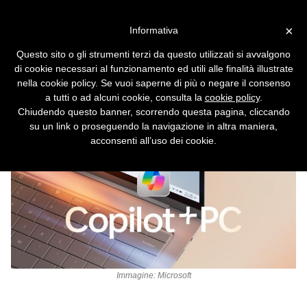
Vai alla versione desktop
×
Informativa
Copilot per Windows apre
Questo sito o gli strumenti terzi da questo utilizzati si avvalgono
pagine le web e gestisce le
di cookie necessari al funzionamento ed utili alle finalità illustrate
password direttamente
nella cookie policy. Se vuoi saperne di più o negare il consenso
a tutti o ad alcuni cookie, consulta la
cookie policy
.
dall'app
Chiudendo questo banner, scorrendo questa pagina, cliccando
su un link o proseguendo la navigazione in altra maniera,
acconsenti all’uso dei cookie.
Immagine: Microsoft