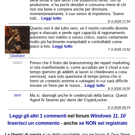
bene tende a fare lavori che soddisfino lui/lei, non la
produzione, e ha pochi desideri e consuma meno di chi
non sta bene e compera anche per diminuire,
momentaneamente, il suo senso di impotenza. Siamo
tutti...
Leggi tutto
8-3-2026 17:54
Questo non è del tutto vero, se il nostro cervello diventa
pigro e rilassato e perde ogni capacità di ragionamento
autonomo non indotto e senso critico, siamo certamente
molto più facilmente manipolabili e controllabili come
piace a loro.
Leggi tutto
7-3-2026 13:52
Gladiator
{aldo}
Penso che il frutto dei brainstorming dei reparti marketing
si stia manifestando e, come accaduto per il cloud a suo
tempo (persino gli addetti ai lavori si chiedevano a cosa
servisse), sarà solo questione di tempo prima che si
formi un contesto enorme e variegato in cui sarà difficile
trovare un freno per le nuove...
Leggi tutto
6-3-2026 16:50
zero
Ma si, diamogli anche le credenziali della banca. Questi
Agent Ai faranno piu' danni dei CryptoLocker. .
6-3-2026 09:19
Leggi gli altri 1 commenti
nel forum
Windows 11, 10
Inserisci un commento
- anche
se NON sei registrato
La liberta' di parola
e' un diritto inviolabile, ma nei forum di Zeus News