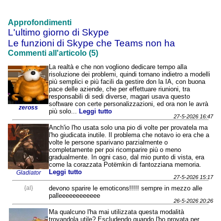
Approfondimenti
L'ultimo giorno di Skype
Le funzioni di Skype che Teams non ha
Commenti all'articolo (5)
La realtà e che non vogliono dedicare tempo alla
risoluzione dei problemi, quindi tornano indietro a modelli
più semplici e più facili da gestire don la IA, con buona
pace delle aziende, che per effettuare riunioni, tra
responsabili di sedi diverse, magari usava questo
software con certe personalizzazioni, ed ora non le avrà
zeross
più solo...
Leggi tutto
27-5-2026 16:47
Anch'io l'ho usata solo una pio di volte per provatela ma
l'ho giudicata inutile. Il problema che notavo io era che a
volte le persone sparivano parzialmente o
completamente per poi ricomparire più o meno
gradualmente. In ogni caso, dal mio punto di vista, era
come la corazzata Potëmkin di fantozziana memoria.
Leggi tutto
Gladiator
27-5-2026 15:17
{al}
devono sparire le emoticons!!!!! sempre in mezzo alle
palleeeeeeeeeeee
26-5-2026 20:26
Ma qualcuno l'ha mai utilizzata questa modalità
trovandola utile? Escludendo quando l'ho provata per