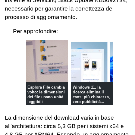
insieme al Servicing Stack Update KB5092734,
necessario per garantire la correttezza del
processo di aggiornamento.
Per approfondire:
Esplora File cambia
Windows 11, la
volto: le dimensioni
ricerca elimina il
dei file usano unità
caos: più chiarezza,
leggibili
zero pubblicità...
La dimensione del download varia in base
all'architettura: circa 5,3 GB per i sistemi x64 e
4,8 GB per ARM64. Essendo un aggiornamento