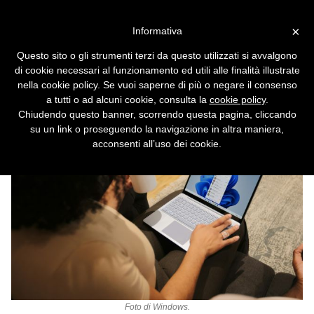
Vai alla versione desktop
×
Informativa
Windows 11 più scattante: il
Questo sito o gli strumenti terzi da questo utilizzati si avvalgono
nuovo update taglia i tempi di
di cookie necessari al funzionamento ed utili alle finalità illustrate
risposta dell'interfaccia
nella cookie policy. Se vuoi saperne di più o negare il consenso
a tutti o ad alcuni cookie, consulta la
cookie policy
.
Chiudendo questo banner, scorrendo questa pagina, cliccando
su un link o proseguendo la navigazione in altra maniera,
acconsenti all’uso dei cookie.
Foto di
Windows
.