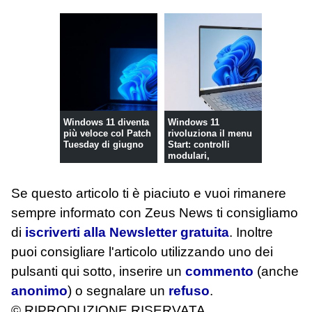
Windows 11 diventa
Windows 11
più veloce col Patch
rivoluziona il menu
Tuesday di giugno
Start: controlli
modulari,
dimensioni variabili
e...
Se questo articolo ti è piaciuto e vuoi rimanere
sempre informato con Zeus News
ti consigliamo
di
iscriverti alla Newsletter gratuita
. Inoltre
puoi consigliare l'articolo utilizzando uno dei
pulsanti qui sotto, inserire un
commento
(anche
anonimo
) o segnalare un
refuso
.
© RIPRODUZIONE RISERVATA