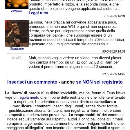
prodotto imperfetto e rozzo, e la seconda cosa, e che
queste ottimizzazioni vengono applicate dal sistema...
zeross
Leggi tutto
1-6-2026 18:04
La cosa, nella pratica mi convince abbastanza poco,
premesso che non uso W11 e quindi non esperienza
diretta, però se per un'operazione come quella della
comparsa dei pannelli che suppongo essere di un
frazione di secondo riduco il tempo del 70% faccio fatica
a pensare che il miglioramento sia apprezzabile.
Gladiator
30-5-2026 14:51
{mah}
Mah, quando voglio vedere un video, con diversi player
non cambia il tempo: su un i11 con 32 GB di Ram per
vedere il primo frame ci vogliono circa 10 secondi...
29-5-2026 14:42
Inserisci un commento
- anche
se NON sei registrato
La liberta' di parola
e' un diritto inviolabile, ma nei forum di Zeus News
vige un
regolamento
che impone delle restrizioni e che l'utente e' tenuto
a rispettare. I moderatori si riservano il diritto di
cancellare o
modificare
i commenti inseriti dagli utenti, senza dover fornire
giustificazione alcuna. Gli utenti non registrati al forum inoltre sono
sottoposti a moderazione preventiva.
La responsabilita'
dei commenti
ricade esclusivamente sui rispettivi autori. I principali consigli: rimani
sempre in argomento; evita commenti offensivi, volgari, violenti o che
inneggiano all'illegalita'; non inserire dati personali, link inutili o spam in