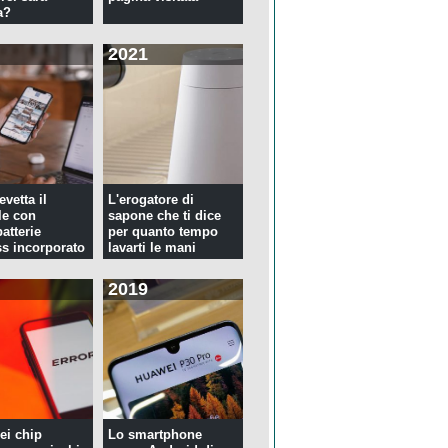
a?
2021
evetta il
L'erogatore di
le con
sapone che ti dice
atterie
per quanto tempo
ss incorporato
lavarti le mani
2019
ei chip
Lo smartphone