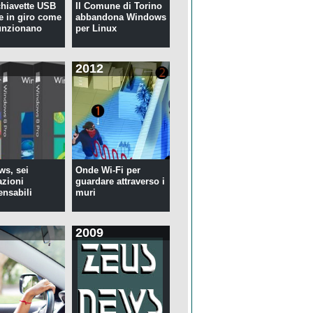
 chiavette USB
Il Comune di Torino
te in giro come
abbandona Windows
unzionano
per Linux
2012
s, sei
Onde Wi-Fi per
azioni
guardare attraverso i
ensabili
muri
2009