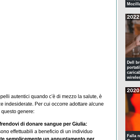
Mozill
2022
Dell br
portati
caricab
wirele
2020
lli autentici quando c'è di mezzo la salute, è
e indesiderate. Per cui occorre adottare alcune
di questo genere:
ffrendovi di donare sangue per Giulia:
o effettuabili a beneficio di un individuo
Falla n
tate semplicemente un appuntamento per