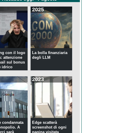
2025
ng con il logo
La bolla finanziaria
 attenzione
degli LLM
mail sul bonus
 idrico
2023
e condannata
Edge scatterà
nopolio. A
screenshot di ogni
rci sarà
pagina visitata