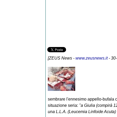
[
ZEUS News
-
www.zeusnews.it
- 30
sembrare l'ennesimo appello-bufala che
situazione seria:
"a Giulia (compirà 12
una L.L.A. (Leucemia Linfoide Acuta) 