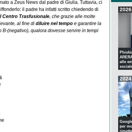
rmato a Zeus News dal padre di Giulia. Tuttavia, ci
2026
fonderlo: il padre ha infatti scritto chiedendo di
 il Centro Trasfusionale
, che grazie alle molte
levante, al fine di
diluire nel tempo
e garantire la
co B-(negativo), qualora dovesse servire in tempi
Phishi
ARERA:
alle e
sociale
i
2024
r
o
he
Googl
per mo
rimette