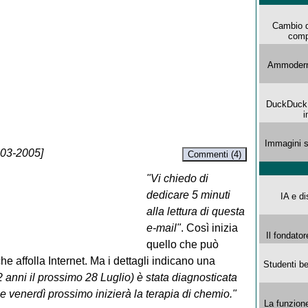
Cambio d
comp
Ammoderna
DuckDuck G
i
Immagini s
-03-2005]
Commenti (4)
"Vi chiedo di
dedicare 5 minuti
IA e di
alla lettura di questa
e-mail"
. Così inizia
Il fondator
quello che può
 affolla Internet. Ma i dettagli indicano una
Studenti be
 anni il prossimo 28 Luglio) è stata diagnosticata
e venerdì prossimo inizierà la terapia di chemio."
La funzion