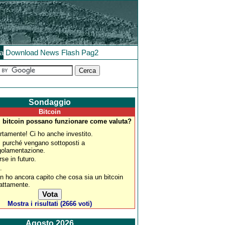
la
Download
News
Flash
Pag2
Sondaggio
Bitcoin
i bitcoin possano funzionare come valuta?
rtamente! Ci ho anche investito.
, purché vengano sottoposti a
golamentazione.
rse in futuro.
.
n ho ancora capito che cosa sia un bitcoin
attamente.
Mostra i risultati (2666 voti)
Agosto 2026