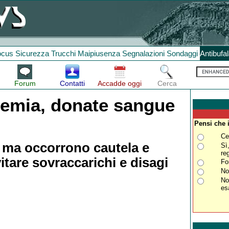
ocus
Sicurezza
Trucchi
Maipiusenza
Segnalazioni
Sondaggi
Antibufa
Forum
Contatti
Accadde oggi
Cerca
ucemia, donate sangue
Pensi che 
Ce
, ma occorrono cautela e
Sì
re
itare sovraccarichi e disagi
Fo
No
No
es