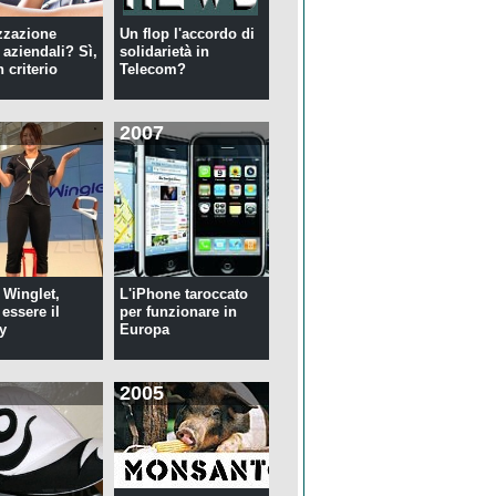
zzazione
Un flop l'accordo di
 aziendali? Sì,
solidarietà in
 criterio
Telecom?
2007
 Winglet,
L'iPhone taroccato
essere il
per funzionare in
y
Europa
2005