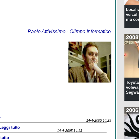
Locali
veicoli
ma con
Paolo Attivissimo
-
Olimpo Informatico
2008
Toyota
voleva 
Segwa
2006
o
14-4-2005 14:25
Leggi tutto
14-4-2005 14:13
tutto