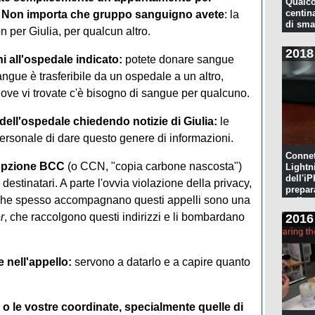
Qualco
centina
.
Non importa che gruppo sanguigno avete
: la
di sma
 per Giulia, per qualcun altro.
2018
i all'ospedale indicato:
potete donare sangue
sangue è trasferibile da un ospedale a un altro,
ve vi trovate c'è bisogno di sangue per qualcuno.
dell'ospedale chiedendo notizie di Giulia:
le
personale di dare questo genere di informazioni.
Connet
l'opzione BCC
(o CCN, "copia carbone nascosta")
Lightn
dell'iP
i destinatari. A parte l'ovvia violazione della privacy,
prepar
zzi che spesso accompagnano questi appelli sono una
pulita
r
, che raccolgono questi indirizzi e li bombardano
2016
 nell'appello:
servono a datarlo e a capire quanto
o o le vostre coordinate, specialmente quelle di