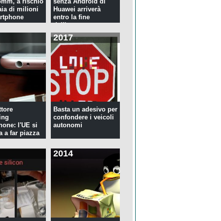
mm, a rischio
senza Android di
ia di milioni
Huawei arriverà
rtphone
entro la fine
dell'anno
2017
tore
Basta un adesivo per
ing
confondere i veicoli
hone: l'UE si
autonomi
a a far piazza
2014