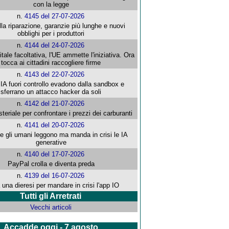
con la legge
n.
4145 del 27-07-2026
alla riparazione, garanzie più lunghe e nuovi
obblighi per i produttori
n.
4144 del 24-07-2026
gitale facoltativa, l'UE ammette l'iniziativa. Ora
tocca ai cittadini raccogliere firme
n.
4143 del 22-07-2026
 IA fuori controllo evadono dalla sandbox e
sferrano un attacco hacker da soli
n.
4142 del 21-07-2026
steriale per confrontare i prezzi dei carburanti
n.
4141 del 20-07-2026
che gli umani leggono ma manda in crisi le IA
generative
n.
4140 del 17-07-2026
PayPal crolla e diventa preda
n.
4139 del 16-07-2026
 una dieresi per mandare in crisi l'app IO
Tutti gli Arretrati
Vecchi articoli
Accadde oggi - 7 agosto