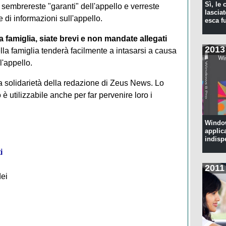
Sì, le
sembrereste "garanti" dell'appello e verreste
lascia
e di informazioni sull'appello.
esca f
famiglia, siate brevi e non mandate allegati
2013
lla famiglia tenderà facilmente a intasarsi a causa
l'appello.
la solidarietà della redazione di Zeus News. Lo
è utilizzabile anche per far pervenire loro i
Window
applic
indisp
i
2011
dei