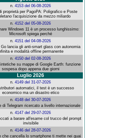
n.
4153 del 06-08-2026
i proprietà per PagoPA: Poligrafico e Poste
letano l'acquisizione da mezzo miliardo
n.
4152 del 05-08-2026
re Windows 11 è un processo lunghissimo:
Microsoft spiega perché
n.
4151 del 04-08-2026
o lancia gli anti-smart glass con autonomia
nfinita e modalità offline permanente
n.
4150 del 02-08-2026
intetiche su mappe di Google Earth: funzione
sospesa dopo appena due giorni
Luglio 2026
n.
4149 del 31-07-2026
stributori automatici, il test è un successo
economico ma un disastro etico
n.
4148 del 30-07-2026
e di Telegram ricercato a livello internazionale
n.
4147 del 29-07-2026
ccati a barare all'esame col trucco del prompt
invisibile
n.
4146 del 28-07-2026
e che cancella lo smartphone ti mette nei guai