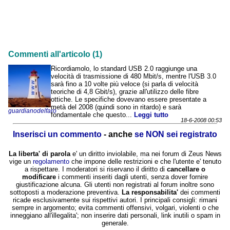
Commenti all'articolo (1)
Ricordiamolo, lo standard USB 2.0 raggiunge una
velocità di trasmissione di 480 Mbit/s, mentre l'USB 3.0
sarà fino a 10 volte più veloce (si parla di velocità
teoriche di 4,8 Gbit/s), grazie all'utilizzo delle fibre
ottiche. Le specifiche dovevano essere presentate a
metà del 2008 (quindi sono in ritardo) e sarà
guardianodelfaro
fondamentale che questo...
Leggi tutto
18-6-2008 00:53
Inserisci un commento
- anche
se NON sei registrato
La liberta' di parola
e' un diritto inviolabile, ma nei forum di Zeus News
vige un
regolamento
che impone delle restrizioni e che l'utente e' tenuto
a rispettare. I moderatori si riservano il diritto di
cancellare o
modificare
i commenti inseriti dagli utenti, senza dover fornire
giustificazione alcuna. Gli utenti non registrati al forum inoltre sono
sottoposti a moderazione preventiva.
La responsabilita'
dei commenti
ricade esclusivamente sui rispettivi autori. I principali consigli: rimani
sempre in argomento; evita commenti offensivi, volgari, violenti o che
inneggiano all'illegalita'; non inserire dati personali, link inutili o spam in
generale.