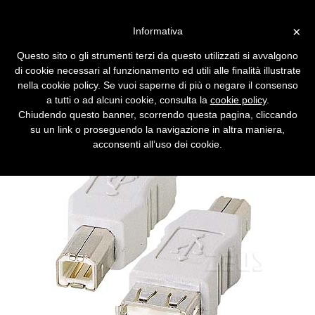
Vai alla versione desktop
×
Informativa
Intel: "Non terremo segrete le
Questo sito o gli strumenti terzi da questo utilizzati si avvalgono
specifiche di Usb 3.0"
di cookie necessari al funzionamento ed utili alle finalità illustrate
nella cookie policy. Se vuoi saperne di più o negare il consenso
Il nuovo standard arriverà tra due anni ma già
a tutti o ad alcuni cookie, consulta la
cookie policy
.
entro la fine del 2008 saranno pubblicate le
Chiudendo questo banner, scorrendo questa pagina, cliccando
informazioni sugli host controller di Intel.
su un link o proseguendo la navigazione in altra maniera,
acconsenti all’uso dei cookie.