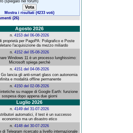
tro (spiegalo nel forum)
Mostra i risultati (4233 voti)
menti (26)
Agosto 2026
n.
4153 del 06-08-2026
i proprietà per PagoPA: Poligrafico e Poste
letano l'acquisizione da mezzo miliardo
n.
4152 del 05-08-2026
re Windows 11 è un processo lunghissimo:
Microsoft spiega perché
n.
4151 del 04-08-2026
o lancia gli anti-smart glass con autonomia
nfinita e modalità offline permanente
n.
4150 del 02-08-2026
intetiche su mappe di Google Earth: funzione
sospesa dopo appena due giorni
Luglio 2026
n.
4149 del 31-07-2026
stributori automatici, il test è un successo
economico ma un disastro etico
n.
4148 del 30-07-2026
e di Telegram ricercato a livello internazionale