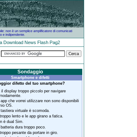
bile: non è un semplice amplificatore di comunicati
o e indipendente.
la
Download
News
Flash
Pag2
Sondaggio
Smartphone e difetti
peggior difetto del tuo smartphone?
 il display troppo piccolo per navigare
modamente.
 app che vorrei utilizzare non sono disponibili
 mio OS.
 tastiera virtuale è scomoda.
 troppo lento e le app girano a fatica.
n è dual Sim.
 batteria dura troppo poco.
 troppo pesante da portare in giro.