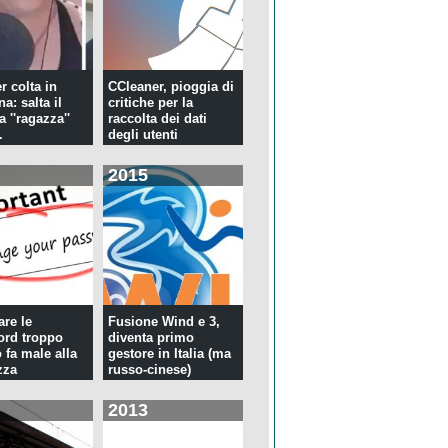
r colta in
CCleaner, pioggia di
a: salta il
critiche per la
la ''ragazza''
raccolta dei dati
.
degli utenti
2015
re le
Fusione Wind e 3,
rd troppo
diventa primo
 fa male alla
gestore in Italia (ma
zza
russo-cinese)
2013