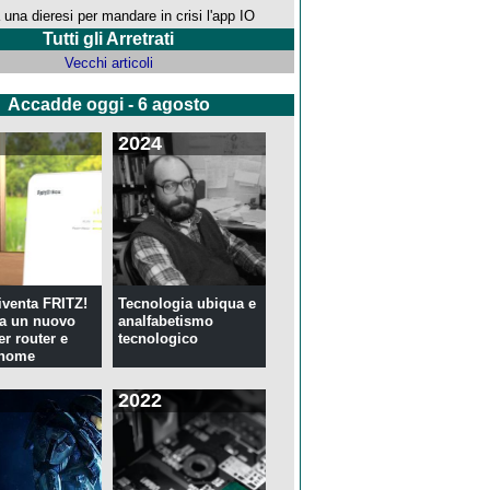
 una dieresi per mandare in crisi l'app IO
Tutti gli Arretrati
Vecchi articoli
Accadde oggi - 6 agosto
2024
venta FRITZ!
Tecnologia ubiqua e
ia un nuovo
analfabetismo
er router e
tecnologico
 home
2022