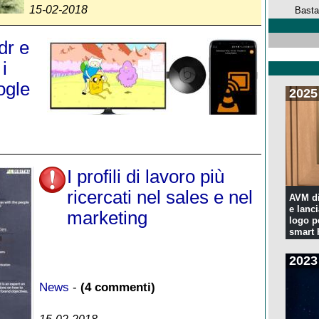
15-02-2018
Basta
dr e
i
ogle
2025
I profili di lavoro più
ricercati nel sales e nel
AVM di
e lanc
marketing
logo p
smart
2023
News
-
(4 commenti)