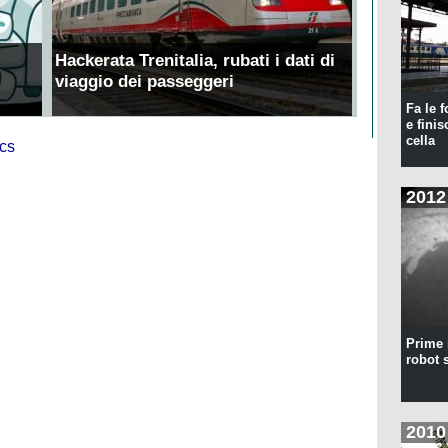
Hackerata Trenitalia, rubati i dati di
viaggio dei passeggeri
Fa le f
e finis
cella
2012
Prime 
robot 
2010