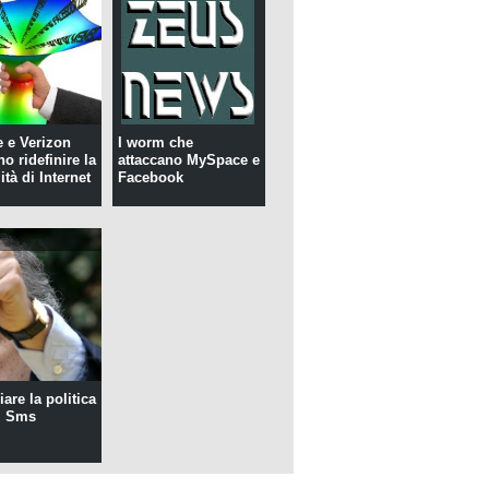
 e Verizon
I worm che
o ridefinire la
attaccano MySpace e
ità di Internet
Facebook
are la politica
i Sms