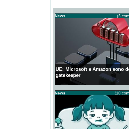
News
(5 com
UE: Microsoft e Amazon sono d
gatekeeper
News
(10 com