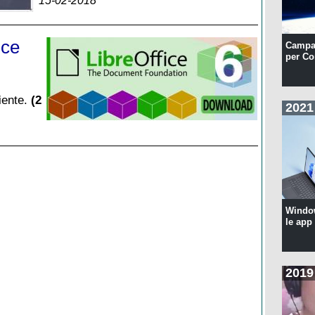
15-02-2018
ice
Campa
per Co
iente.
(2
2021
Windo
le app
2019