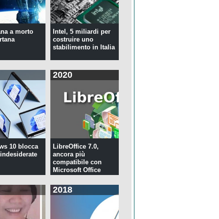
na a morto
Intel, 5 miliardi per
rtana
costruire uno
stabilimento in Italia
2020
ws 10 blocca
LibreOffice 7.0,
 indesiderate
ancora più
compatibile con
Microsoft Office
2018