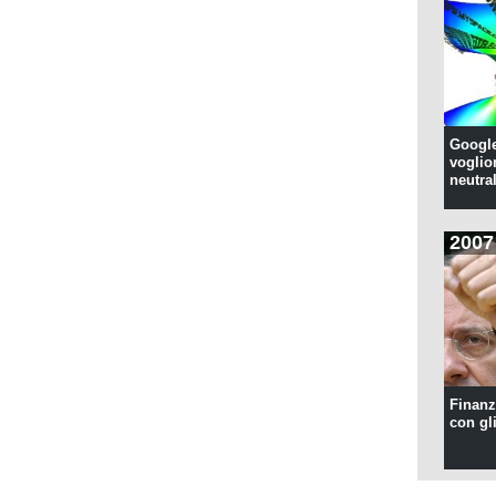
Google
voglion
neutral
2007
Finanzi
con gl