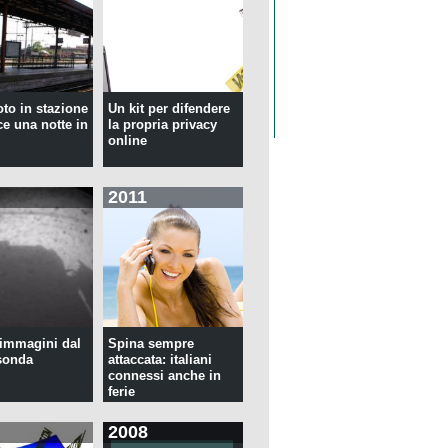
oto in stazione
Un kit per difendere
ce una notte in
la propria privacy
online
2011
immagini dal
Spina sempre
sonda
attaccata: italiani
connessi anche in
ferie
2008