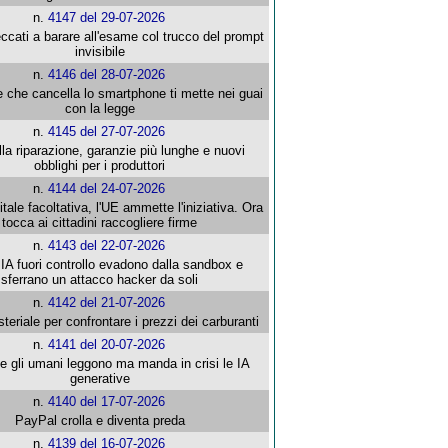
n.
4147 del 29-07-2026
ccati a barare all'esame col trucco del prompt
invisibile
n.
4146 del 28-07-2026
e che cancella lo smartphone ti mette nei guai
con la legge
n.
4145 del 27-07-2026
alla riparazione, garanzie più lunghe e nuovi
obblighi per i produttori
n.
4144 del 24-07-2026
gitale facoltativa, l'UE ammette l'iniziativa. Ora
tocca ai cittadini raccogliere firme
n.
4143 del 22-07-2026
 IA fuori controllo evadono dalla sandbox e
sferrano un attacco hacker da soli
n.
4142 del 21-07-2026
steriale per confrontare i prezzi dei carburanti
n.
4141 del 20-07-2026
che gli umani leggono ma manda in crisi le IA
generative
n.
4140 del 17-07-2026
PayPal crolla e diventa preda
n.
4139 del 16-07-2026