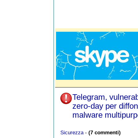
Telegram, vulnerabi
zero-day per diffo
malware multipur
Sicurezza
-
(7 commenti)