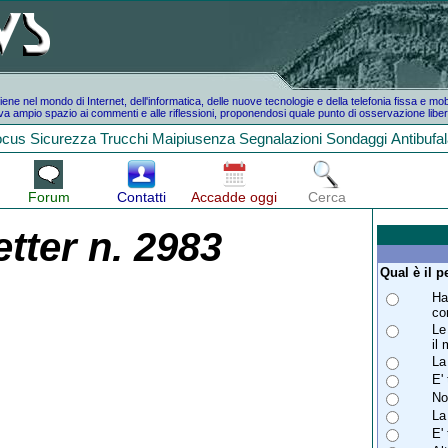
e nel mondo di Internet, dell'informatica, delle nuove tecnologie e della telefonia fissa e mo
a ampio spazio ai commenti e alle riflessioni, proponendosi quale punto di osservazione liber
ocus
Sicurezza
Trucchi
Maipiusenza
Segnalazioni
Sondaggi
Antibufa
Forum
Contatti
Accadde oggi
Cerca
tter n. 2983
Qual è il 
Ha
co
Le
il
La
E'
No
La
E'