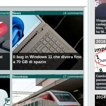
menti)
News
(4 commenti)
Vlogge
castagn
filtro, 
ha 58..
2016
ei
Il bug in Windows 11 che divora fino
a 70 GB di spazio
Cambia
menti)
Sicurezza
(7 commenti)
passwo
spesso
sicure
2014