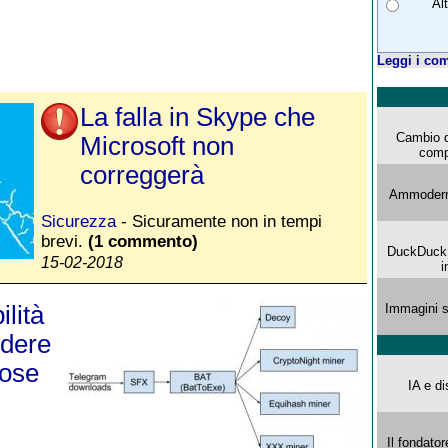
Al
Leggi i com
La falla in Skype che
Cambio d
Microsoft non
comp
correggerà
Ammoderna
Sicurezza
- Sicuramente non in tempi
brevi.
(1 commento)
DuckDuck G
15-02-2018
i
lità
Immagini s
ndere
pose
IA e di
Il fondator