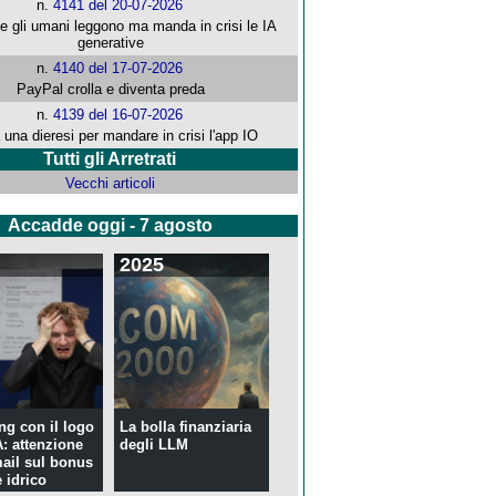
n.
4141 del 20-07-2026
che gli umani leggono ma manda in crisi le IA
generative
n.
4140 del 17-07-2026
PayPal crolla e diventa preda
n.
4139 del 16-07-2026
 una dieresi per mandare in crisi l'app IO
Tutti gli Arretrati
Vecchi articoli
Accadde oggi - 7 agosto
2025
ng con il logo
La bolla finanziaria
 attenzione
degli LLM
mail sul bonus
 idrico