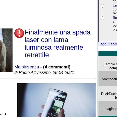
ec
Un
co
ten
Sm
sm
pe
pr
Finalmente una spada
laser con lama
Leggi i com
luminosa realmente
retrattile
Cambio d
Maipiusenza
-
(4 commenti)
comp
di Paolo Attivissimo, 28-04-2021
Ammoderna
DuckDuck G
i
Immagini s
a a