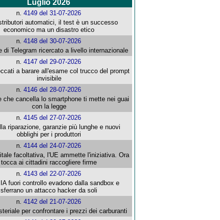
Luglio 2026
n.
4149 del 31-07-2026
stributori automatici, il test è un successo
economico ma un disastro etico
n.
4148 del 30-07-2026
e di Telegram ricercato a livello internazionale
n.
4147 del 29-07-2026
ccati a barare all'esame col trucco del prompt
invisibile
n.
4146 del 28-07-2026
e che cancella lo smartphone ti mette nei guai
con la legge
n.
4145 del 27-07-2026
alla riparazione, garanzie più lunghe e nuovi
obblighi per i produttori
n.
4144 del 24-07-2026
gitale facoltativa, l'UE ammette l'iniziativa. Ora
tocca ai cittadini raccogliere firme
n.
4143 del 22-07-2026
 IA fuori controllo evadono dalla sandbox e
sferrano un attacco hacker da soli
n.
4142 del 21-07-2026
steriale per confrontare i prezzi dei carburanti