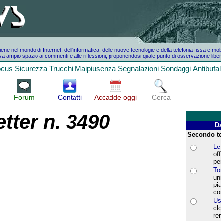
e nel mondo di Internet, dell'informatica, delle nuove tecnologie e della telefonia fissa e mo
a ampio spazio ai commenti e alle riflessioni, proponendosi quale punto di osservazione liber
ocus
Sicurezza
Trucchi
Maipiusenza
Segnalazioni
Sondaggi
Antibufa
Forum
Contatti
Accadde oggi
Cerca
tter n. 3490
Da
Secondo te
Le 
of
pe
To
un
pi
co
Us
cl
re