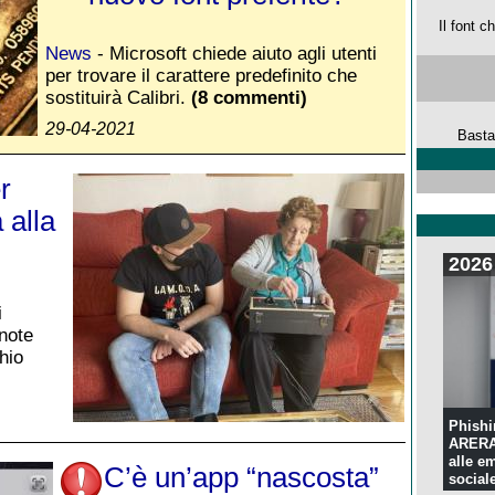
Il font 
News
- Microsoft chiede aiuto agli utenti
per trovare il carattere predefinito che
sostituirà Calibri.
(8 commenti)
29-04-2021
Basta
r
 alla
2026
i
note
hio
Phishi
ARERA:
alle e
C’è un’app “nascosta”
sociale