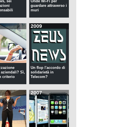
s, sei
Onde Wi-Fi per
azioni
guardare attraverso i
ensabili
muri
2009
zzazione
Un flop l'accordo di
 aziendali? Sì,
solidarietà in
 criterio
Telecom?
2007