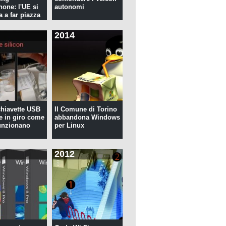
hone: l'UE si
autonomi
a a far piazza
2014
 chiavette USB
Il Comune di Torino
te in giro come
abbandona Windows
unzionano
per Linux
2012