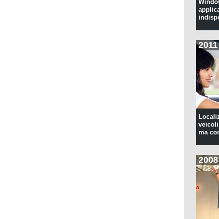
Window
applic
indisp
2011
Locali
veicoli
ma con
2008