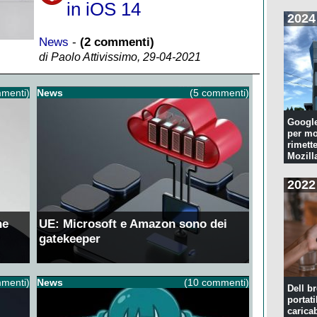
in iOS 14
2024
News
-
(2 commenti)
di Paolo Attivissimo, 29-04-2021
menti)
News
(5 commenti)
Googl
per mo
rimette
Mozill
2022
ne
UE: Microsoft e Amazon sono dei
gatekeeper
menti)
News
(10 commenti)
Dell br
portati
caricab