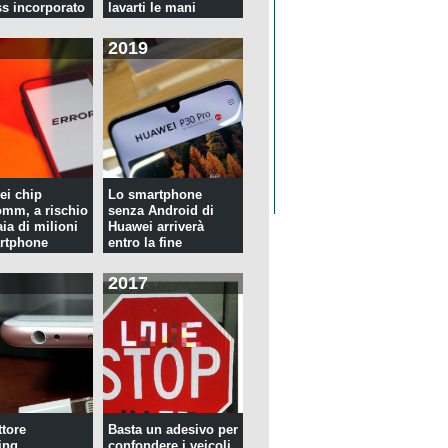
ss incorporato
lavarti le mani
2019
ei chip
Lo smartphone
mm, a rischio
senza Android di
ia di milioni
Huawei arriverà
rtphone
entro la fine
dell'anno
2017
tore
Basta un adesivo per
ing
confondere i veicoli