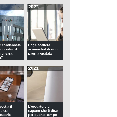
2023
e condannata
Edge scatterà
nopolio. A
screenshot di ogni
rci sarà
pagina visitata
a?
2021
evetta il
L'erogatore di
le con
sapone che ti dice
atterie
per quanto tempo