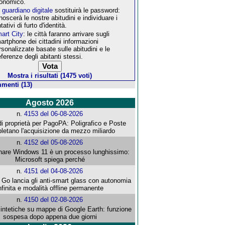
onomico.
 guardiano digitale
sostituirà le password:
noscerà le nostre abitudini e individuare i
tativi di furto d'identità.
art City
: le città faranno arrivare sugli
artphone dei cittadini informazioni
rsonalizzate basate sulle abitudini e le
eferenze degli abitanti stessi.
Mostra i risultati (1475 voti)
menti (13)
Agosto 2026
n.
4153 del 06-08-2026
i proprietà per PagoPA: Poligrafico e Poste
letano l'acquisizione da mezzo miliardo
n.
4152 del 05-08-2026
re Windows 11 è un processo lunghissimo:
Microsoft spiega perché
n.
4151 del 04-08-2026
o lancia gli anti-smart glass con autonomia
nfinita e modalità offline permanente
n.
4150 del 02-08-2026
intetiche su mappe di Google Earth: funzione
sospesa dopo appena due giorni