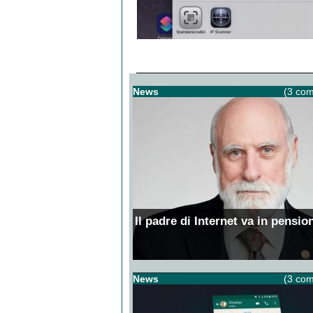
News
(3 com
Il padre di Internet va in pensio
News
(3 com