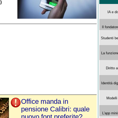
)
IA e di
Il fondator
Studenti be
La funzion
Diritto 
Identità di
Modelli
Office manda in
pensione Calibri: quale
L'app mini
nuovo font preferite?