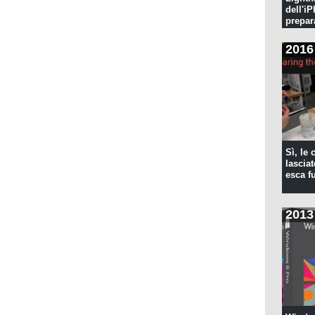
dell'iP
prepar
pulita
2016
Sì, le
lascia
esca f
2013