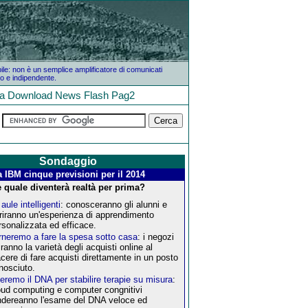
bile: non è un semplice amplificatore di comunicati
o e indipendente.
la
Download
News
Flash
Pag2
Sondaggio
 IBM cinque previsioni per il 2014
 quale diventerà realtà per prima?
aule intelligenti
: conosceranno gli alunni e
friranno un'esperienza di apprendimento
rsonalizzata ed efficace.
rneremo a fare la spesa sotto casa
: i negozi
iranno la varietà degli acquisti online al
acere di fare acquisti direttamente in un posto
nosciuto.
eremo il DNA per stabilire terapie su misura
:
oud computing e computer congnitivi
ndereanno l'esame del DNA veloce ed