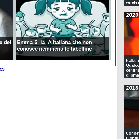
wirele
2020
e dei
Emma-5, la IA italiana che non
conosce nemmeno le tabelline
Falla n
Qualco
centina
di sma
2018
Connet
Lightn