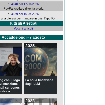
n.
4140 del 17-07-2026
PayPal crolla e diventa preda
n.
4139 del 16-07-2026
 una dieresi per mandare in crisi l'app IO
Tutti gli Arretrati
Vecchi articoli
Accadde oggi - 7 agosto
2025
ng con il logo
La bolla finanziaria
 attenzione
degli LLM
mail sul bonus
 idrico
2023