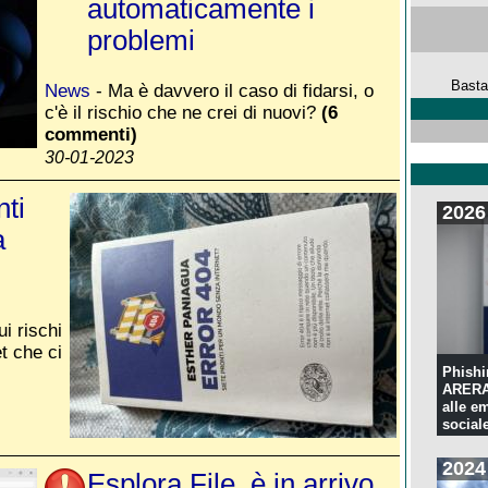
automaticamente i
problemi
Basta
News
- Ma è davvero il caso di fidarsi, o
c'è il rischio che ne crei di nuovi?
(6
commenti)
30-01-2023
nti
2026
a
i rischi
et che ci
Phishi
ARERA:
alle e
sociale
2024
Esplora File, è in arrivo