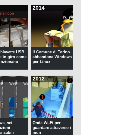
2014
 chiavette USB
Il Comune di Torino
te in giro come
abbandona Windows
unzionano
per Linux
2012
s, sei
Onde Wi-Fi per
azioni
guardare attraverso i
ensabili
muri