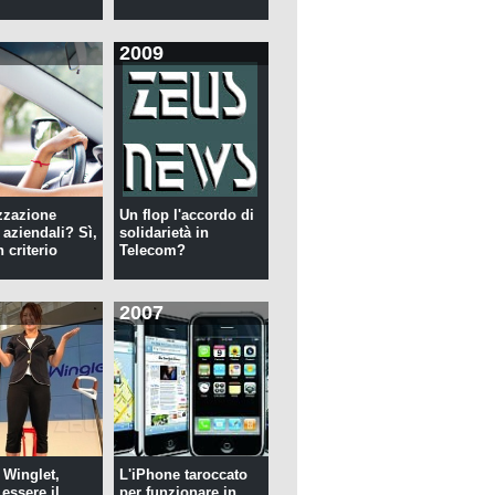
2009
zzazione
Un flop l'accordo di
 aziendali? Sì,
solidarietà in
 criterio
Telecom?
2007
 Winglet,
L'iPhone taroccato
essere il
per funzionare in