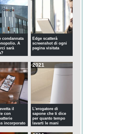
e condannata
Edge scatterà
nopolio. A
screenshot di ogni
rci sarà
pagina visitata
a?
2021
evetta il
L'erogatore di
le con
sapone che ti dice
atterie
per quanto tempo
ss incorporato
lavarti le mani