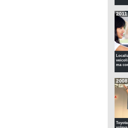
2011
Locali
veicoli
ma con
2008
Toyota
voleva 