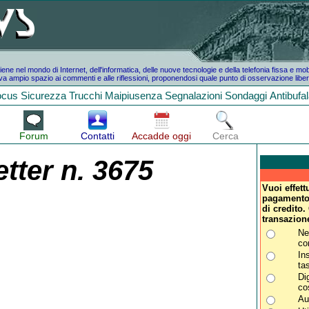
e nel mondo di Internet, dell'informatica, delle nuove tecnologie e della telefonia fissa e mo
a ampio spazio ai commenti e alle riflessioni, proponendosi quale punto di osservazione liber
ocus
Sicurezza
Trucchi
Maipiusenza
Segnalazioni
Sondaggi
Antibufa
Forum
Contatti
Accadde oggi
Cerca
tter n. 3675
Vuoi effett
pagamento r
di credito.
transazion
Ne
co
Ins
tas
Di
co
Au