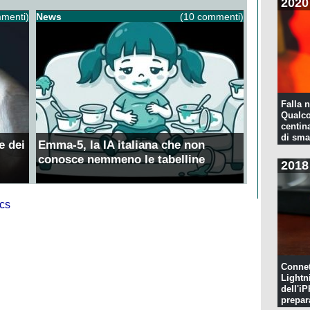
2020
menti)
News
(10 commenti)
Falla n
Qualco
centina
di sma
e dei
Emma-5, la IA italiana che non
conosce nemmeno le tabelline
2018
Connet
Lightn
dell'iP
prepar