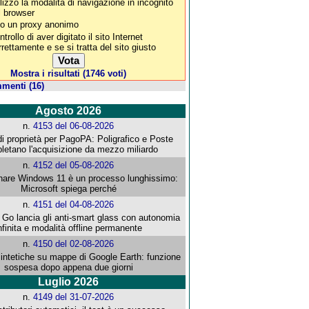
ilizzo la modalità di navigazione in incognito
l browser
o un proxy anonimo
trollo di aver digitato il sito Internet
rrettamente e se si tratta del sito giusto
Mostra i risultati (1746 voti)
menti (16)
Agosto 2026
n.
4153 del 06-08-2026
i proprietà per PagoPA: Poligrafico e Poste
letano l'acquisizione da mezzo miliardo
n.
4152 del 05-08-2026
re Windows 11 è un processo lunghissimo:
Microsoft spiega perché
n.
4151 del 04-08-2026
o lancia gli anti-smart glass con autonomia
nfinita e modalità offline permanente
n.
4150 del 02-08-2026
intetiche su mappe di Google Earth: funzione
sospesa dopo appena due giorni
Luglio 2026
n.
4149 del 31-07-2026