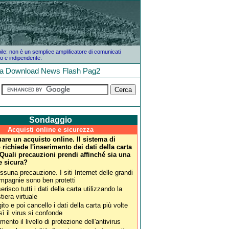
bile: non è un semplice amplificatore di comunicati
o e indipendente.
la
Download
News
Flash
Pag2
Sondaggio
Acquisti online e sicurezza
uare un acquisto online. Il sistema di
ichiede l'inserimento dei dati della carta
 Quali precauzioni prendi affinché sia una
e sicura?
ssuna precauzione. I siti Internet delle grandi
mpagnie sono ben protetti
erisco tutti i dati della carta utilizzando la
tiera virtuale
gito e poi cancello i dati della carta più volte
sì il virus si confonde
mento il livello di protezione dell'antivirus