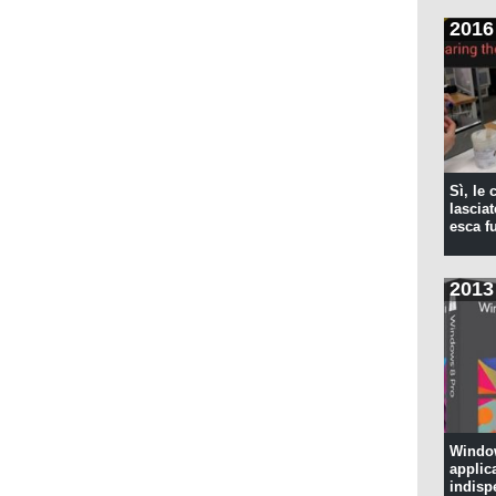
pulita
2016
Sì, le
lascia
esca f
2013
Window
applic
indisp