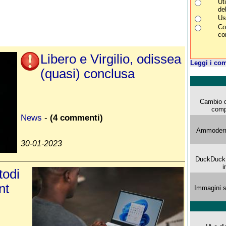
Ut
de
Us
Con
co
Libero e Virgilio, odissea
Leggi i com
(quasi) conclusa
Cambio d
comp
News
-
(4 commenti)
Ammoderna
30-01-2023
DuckDuck G
i
todi
nt
Immagini s