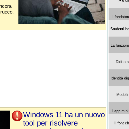
IA e di
ncora
trucco.
Il fondator
Studenti be
La funzion
Diritto 
Identità di
Modelli
L'app mini
Windows 11 ha un nuovo
tool per risolvere
Il font 