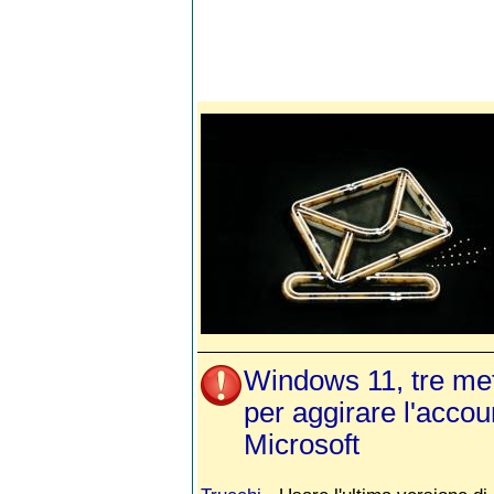
Windows 11, tre me
per aggirare l'accou
Microsoft