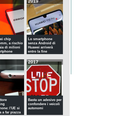
2019
ei chip
Lo smartphone
mm, a rischio
senza Android di
ia di milioni
Huawei arriverà
rtphone
entro la fine
dell'anno
2017
tore
Basta un adesivo per
ing
confondere i veicoli
hone: l'UE si
autonomi
a a far piazza