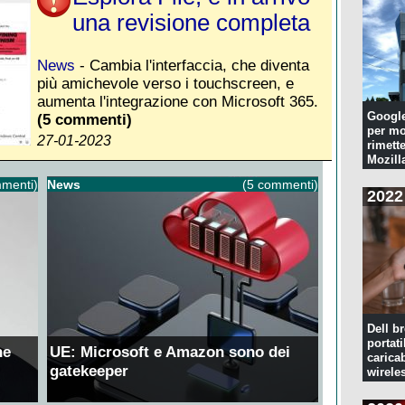
una revisione completa
News
- Cambia l'interfaccia, che diventa
più amichevole verso i touchscreen, e
aumenta l'integrazione con Microsoft 365.
Googl
(5 commenti)
per mo
27-01-2023
rimette
Mozill
menti)
News
(5 commenti)
2022
Dell br
portati
ne
UE: Microsoft e Amazon sono dei
caricab
gatekeeper
wirele