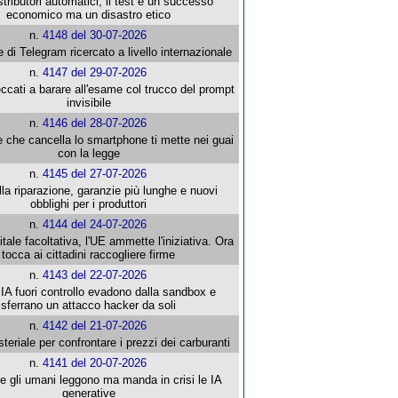
stributori automatici, il test è un successo
economico ma un disastro etico
n.
4148 del 30-07-2026
e di Telegram ricercato a livello internazionale
n.
4147 del 29-07-2026
ccati a barare all'esame col trucco del prompt
invisibile
n.
4146 del 28-07-2026
e che cancella lo smartphone ti mette nei guai
con la legge
n.
4145 del 27-07-2026
alla riparazione, garanzie più lunghe e nuovi
obblighi per i produttori
n.
4144 del 24-07-2026
gitale facoltativa, l'UE ammette l'iniziativa. Ora
tocca ai cittadini raccogliere firme
n.
4143 del 22-07-2026
 IA fuori controllo evadono dalla sandbox e
sferrano un attacco hacker da soli
n.
4142 del 21-07-2026
steriale per confrontare i prezzi dei carburanti
n.
4141 del 20-07-2026
che gli umani leggono ma manda in crisi le IA
generative