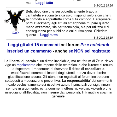
mia...
Leggi tutto
8-3-2011 19:56
Beh, devo dire che sei obbiettivamente bravo a
cantartela e suonartela da solo: rispondi solo a ciò che ti
fa comodo e soprattutto come ti fa comodo. Paragonare i
primi Blackberry agli attuali smartphone mi pare quanto
meno azzardato, sia per tecnologia, sia per utilizzo e di
conseguenza per pubblico a cui si rivolgono. Chiedere
OXO
quanta...
Leggi tutto
8-3-2011 15:19
Leggi gli altri 15 commenti
nel forum
Pc e notebook
Inserisci un commento
- anche
se NON sei registrato
La liberta' di parola
e' un diritto inviolabile, ma nei forum di Zeus News
vige un
regolamento
che impone delle restrizioni e che l'utente e' tenuto
a rispettare. I moderatori si riservano il diritto di
cancellare o
modificare
i commenti inseriti dagli utenti, senza dover fornire
giustificazione alcuna. Gli utenti non registrati al forum inoltre sono
sottoposti a moderazione preventiva.
La responsabilita'
dei commenti
ricade esclusivamente sui rispettivi autori. I principali consigli: rimani
sempre in argomento; evita commenti offensivi, volgari, violenti o che
inneggiano all'illegalita'; non inserire dati personali, link inutili o spam in
generale.