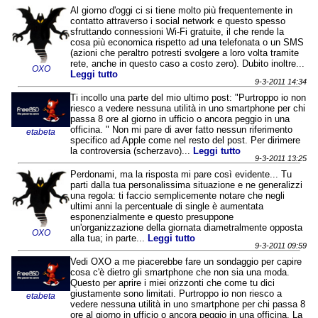
Al giorno d'oggi ci si tiene molto più frequentemente in
contatto attraverso i social network e questo spesso
sfruttando connessioni Wi-Fi gratuite, il che rende la
cosa più economica rispetto ad una telefonata o un SMS
(azioni che peraltro potresti svolgere a loro volta tramite
rete, anche in questo caso a costo zero). Dubito inoltre...
OXO
Leggi tutto
9-3-2011 14:34
Ti incollo una parte del mio ultimo post: "Purtroppo io non
riesco a vedere nessuna utilità in uno smartphone per chi
passa 8 ore al giorno in ufficio o ancora peggio in una
officina. " Non mi pare di aver fatto nessun riferimento
etabeta
specifico ad Apple come nel resto del post. Per dirimere
la controversia (scherzavo)...
Leggi tutto
9-3-2011 13:25
Perdonami, ma la risposta mi pare così evidente... Tu
parti dalla tua personalissima situazione e ne generalizzi
una regola: ti faccio semplicemente notare che negli
ultimi anni la percentuale di single è aumentata
esponenzialmente e questo presuppone
un'organizzazione della giornata diametralmente opposta
OXO
alla tua; in parte...
Leggi tutto
9-3-2011 09:59
Vedi OXO a me piacerebbe fare un sondaggio per capire
cosa c'è dietro gli smartphone che non sia una moda.
Questo per aprire i miei orizzonti che come tu dici
giustamente sono limitati. Purtroppo io non riesco a
etabeta
vedere nessuna utilità in uno smartphone per chi passa 8
ore al giorno in ufficio o ancora peggio in una officina. La