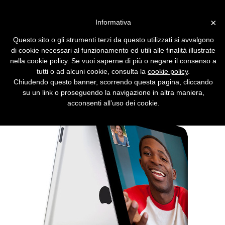
Vai alla versione desktop
×
Informativa
L'iPad 2 è tra noi: più leggero,
Questo sito o gli strumenti terzi da questo utilizzati si avvalgono
sottile e potente
di cookie necessari al funzionamento ed utili alle finalità illustrate
nella cookie policy. Se vuoi saperne di più o negare il consenso a
Steve Jobs in persona presenta l'iPad 2, che
tutti o ad alcuni cookie, consulta la
cookie policy
.
guadagna la videocamera frontale e sfoggia
Chiudendo questo banner, scorrendo questa pagina, cliccando
le Smart Cover
su un link o proseguendo la navigazione in altra maniera,
acconsenti all’uso dei cookie.