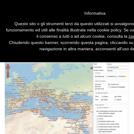
Vai alla versione desktop
Informativa
Google Maps ai tempi
Questo sito o gli strumenti terzi da questo utilizzati si avvalgon
dell'Impero romano
funzionamento ed utili alle finalità illustrate nella cookie policy. Se
il consenso a tutti o ad alcuni cookie, consulta la
coo
Creato da storici e informatici, riproduce le
Chiudendo questo banner, scorrendo questa pagina, cliccando su 
condizioni di viaggio del 200 d.C. [VIDEO]
navigazione in altra maniera, acconsenti all’uso de