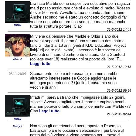
Era nato Marble come dispositivo educativo per i ragazzi
ma ti posso assicurare che si è evoluto di molto! Adesso
è over 50! :wink: Avvallo la tua seconda affermazione.
Anche secondo me è stato un concetto d'orgoglio di far
vedere non solo di fare una semplice mappa ma anche
mda
tutta la struttura portate. Ciao
21-5-2012 14:43
Mi viene da pensare che Marble e Orbis siano due
universi separati. il primo è uno strumento destinato a
fanciulli dai 3 ai 18 anni (vedi il KDE Education Project
link[/url] da te già linkato) il secondo è lo sbocco del
lavoro di un intero dipartimento di storia della Stanford
Zorro
(college over 18) realizzato col supporto del loro IT...
Leggi tutto
21-5-2012 12:13
{Annibale}
Sicuramente bello e interessante, ma non sarebbe
altrettanto interessante se Google aggiornasse le
immagini presenti oggi ? Quelle di casa mia sono
vecchie di anni.
21-5-2012 09:36
Infatti mi pareva strano che impiegasse solo 27 giorni.
:shock: Avevano tagliato per il mare se capisco bene!
ma non potevano farlo più semplicemente con Marble???
Ciao
Leggi tutto
21-5-2012 02:44
mda
robyv
Non sono gli americani ad aver impostato l'esempio,
basta cambiare le opzioni e selezionare il più breve al
posto del più veloce e viene proposto per il mese di