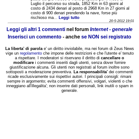
Luglio il percorso su strada, 1852 Km in 63 giorni al
costo di 2434 denari al posto di 2968 Km in 27 giorni al
costo di 900 denari prendendo la nave, forse più
rischioso ma...
Leggi tutto
20-5-2012 19:01
Leggi gli altri 1 commenti
nel forum
Internet - generale
Inserisci un commento
- anche
se NON sei registrato
La liberta' di parola
e' un diritto inviolabile, ma nei forum di Zeus News
vige un
regolamento
che impone delle restrizioni e che l'utente e' tenuto
a rispettare. I moderatori si riservano il diritto di
cancellare o
modificare
i commenti inseriti dagli utenti, senza dover fornire
giustificazione alcuna. Gli utenti non registrati al forum inoltre sono
sottoposti a moderazione preventiva.
La responsabilita'
dei commenti
ricade esclusivamente sui rispettivi autori. I principali consigli: rimani
sempre in argomento; evita commenti offensivi, volgari, violenti o che
inneggiano all'illegalita'; non inserire dati personali, link inutili o spam in
generale.