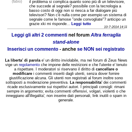
{fabio}
il problema si complica quanto sono più di un televisore,
che succede al segnale? possibile con la tecnologia a
basso costo di oggi non si riesca a far dialogare più
televisori? Non c'è nulla come per esempio un sistema di
segnale come le famose "onde convogliate"? anticipo un
grazie xki mi risponde...
Leggi tutto
10-7-2014 14:11
Leggi gli altri 2 commenti
nel forum
Altra ferraglia
stand-alone
Inserisci un commento
- anche
se NON sei registrato
La liberta' di parola
e' un diritto inviolabile, ma nei forum di Zeus News
vige un
regolamento
che impone delle restrizioni e che l'utente e' tenuto
a rispettare. I moderatori si riservano il diritto di
cancellare o
modificare
i commenti inseriti dagli utenti, senza dover fornire
giustificazione alcuna. Gli utenti non registrati al forum inoltre sono
sottoposti a moderazione preventiva.
La responsabilita'
dei commenti
ricade esclusivamente sui rispettivi autori. I principali consigli: rimani
sempre in argomento; evita commenti offensivi, volgari, violenti o che
inneggiano all'illegalita'; non inserire dati personali, link inutili o spam in
generale.