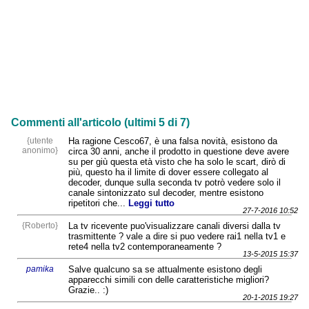
Commenti all'articolo (ultimi 5 di 7)
{utente
Ha ragione Cesco67, è una falsa novità, esistono da
anonimo}
circa 30 anni, anche il prodotto in questione deve avere
su per giù questa età visto che ha solo le scart, dirò di
più, questo ha il limite di dover essere collegato al
decoder, dunque sulla seconda tv potrò vedere solo il
canale sintonizzato sul decoder, mentre esistono
ripetitori che...
Leggi tutto
27-7-2016 10:52
{Roberto}
La tv ricevente puo'visualizzare canali diversi dalla tv
trasmittente ? vale a dire si puo vedere rai1 nella tv1 e
rete4 nella tv2 contemporaneamente ?
13-5-2015 15:37
pamika
Salve qualcuno sa se attualmente esistono degli
apparecchi simili con delle caratteristiche migliori?
Grazie.. :)
20-1-2015 19:27