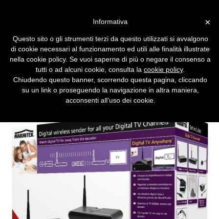
Vai alla versione desktop
×
Informativa
La TV digitale diventa
Questo sito o gli strumenti terzi da questo utilizzati si avvalgono
wireless
di cookie necessari al funzionamento ed utili alle finalità illustrate
nella cookie policy. Se vuoi saperne di più o negare il consenso a
Digital TV Anywhere libera dalla schiavitù del
tutti o ad alcuni cookie, consulta la
cookie policy
.
cavo di antenna, permettendo di posizionare
Chiudendo questo banner, scorrendo questa pagina, cliccando
il televisore praticamente dovunque.
su un link o proseguendo la navigazione in altra maniera,
acconsenti all’uso dei cookie.