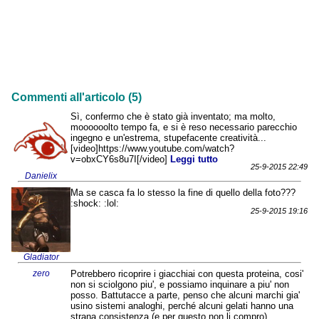
Commenti all'articolo (5)
Sì, confermo che è stato già inventato; ma molto,
moooooolto tempo fa, e si è reso necessario parecchio
ingegno e un'estrema, stupefacente creatività...
[video]https://www.youtube.com/watch?
v=obxCY6s8u7I[/video]
Leggi tutto
25-9-2015 22:49
Danielix
Ma se casca fa lo stesso la fine di quello della foto???
:shock: :lol:
25-9-2015 19:16
Gladiator
zero
Potrebbero ricoprire i giacchiai con questa proteina, cosi'
non si sciolgono piu', e possiamo inquinare a piu' non
posso. Battutacce a parte, penso che alcuni marchi gia'
usino sistemi analoghi, perché alcuni gelati hanno una
strana consistenza (e per questo non li compro). .