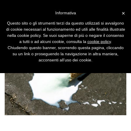
Vai alla versione desktop
×
Informativa
Il gelato che non si scioglie
Questo sito o gli strumenti terzi da questo utilizzati si avvalgono
Grazie a una particolare proteina resiste al
di cookie necessari al funzionamento ed utili alle finalità illustrate
caldo e ha una consistenza particolarmente
nella cookie policy. Se vuoi saperne di più o negare il consenso
vellutata.
a tutti o ad alcuni cookie, consulta la
cookie policy
.
Chiudendo questo banner, scorrendo questa pagina, cliccando
su un link o proseguendo la navigazione in altra maniera,
acconsenti all’uso dei cookie.