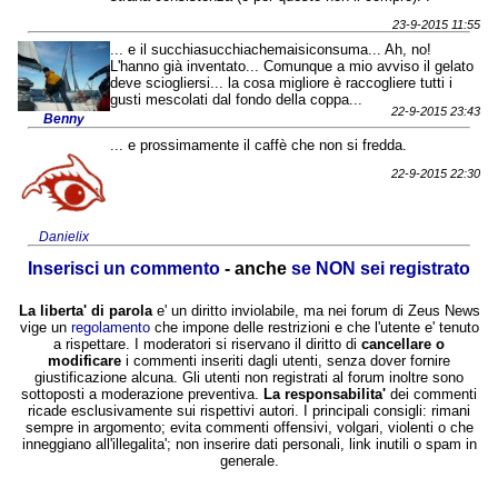
23-9-2015 11:55
... e il succhiasucchiachemaisiconsuma... Ah, no!
L'hanno già inventato... Comunque a mio avviso il gelato
deve sciogliersi... la cosa migliore è raccogliere tutti i
gusti mescolati dal fondo della coppa...
22-9-2015 23:43
Benny
... e prossimamente il caffè che non si fredda.
22-9-2015 22:30
Danielix
Inserisci un commento
- anche
se NON sei registrato
La liberta' di parola
e' un diritto inviolabile, ma nei forum di Zeus News
vige un
regolamento
che impone delle restrizioni e che l'utente e' tenuto
a rispettare. I moderatori si riservano il diritto di
cancellare o
modificare
i commenti inseriti dagli utenti, senza dover fornire
giustificazione alcuna. Gli utenti non registrati al forum inoltre sono
sottoposti a moderazione preventiva.
La responsabilita'
dei commenti
ricade esclusivamente sui rispettivi autori. I principali consigli: rimani
sempre in argomento; evita commenti offensivi, volgari, violenti o che
inneggiano all'illegalita'; non inserire dati personali, link inutili o spam in
generale.