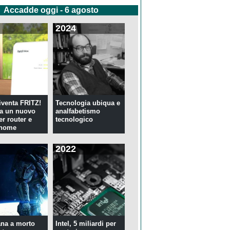
Accadde oggi - 6 agosto
2024
venta FRITZ!
Tecnologia ubiqua e
ia un nuovo
analfabetismo
er router e
tecnologico
 home
2022
na a morto
Intel, 5 miliardi per