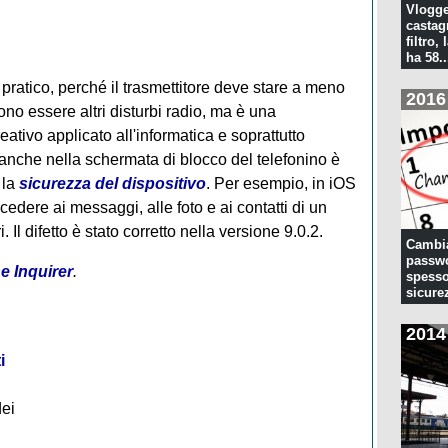
Vlogge
castagn
filtro, 
ha 58..
 pratico, perché il trasmettitore deve stare a meno
2016
ono essere altri disturbi radio, ma è una
ativo applicato all'informatica e soprattutto
i anche nella schermata di blocco del telefonino è
 la
sicurezza del dispositivo
. Per esempio, in iOS
cedere ai messaggi, alle foto e ai contatti di un
 Il difetto è stato corretto nella versione 9.0.2.
Cambia
passwo
e Inquirer
.
spesso
sicure
2014
i
dei