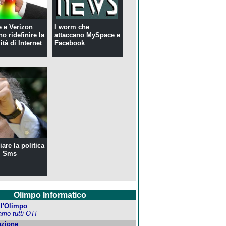
 e Verizon
I worm che
o ridefinire la
attaccano MySpace e
ità di Internet
Facebook
are la politica
i Sms
Olimpo Informatico
ell'Olimpo
:
amo tutti OT!
zione
: