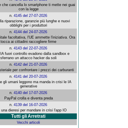
e che cancella lo smartphone ti mette nei guai
con la legge
n.
4145 del 27-07-2026
alla riparazione, garanzie più lunghe e nuovi
obblighi per i produttori
n.
4144 del 24-07-2026
gitale facoltativa, l'UE ammette l'iniziativa. Ora
tocca ai cittadini raccogliere firme
n.
4143 del 22-07-2026
 IA fuori controllo evadono dalla sandbox e
sferrano un attacco hacker da soli
n.
4142 del 21-07-2026
steriale per confrontare i prezzi dei carburanti
n.
4141 del 20-07-2026
che gli umani leggono ma manda in crisi le IA
generative
n.
4140 del 17-07-2026
PayPal crolla e diventa preda
n.
4139 del 16-07-2026
 una dieresi per mandare in crisi l'app IO
Tutti gli Arretrati
Vecchi articoli