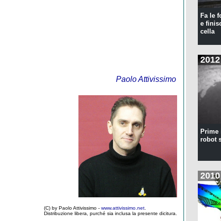
Fa le f
e finis
cella
2012
Paolo Attivissimo
Prime 
robot 
2010
(C) by Paolo Attivissimo -
www.attivissimo.net
.
Distribuzione libera, purché sia inclusa la presente dicitura.