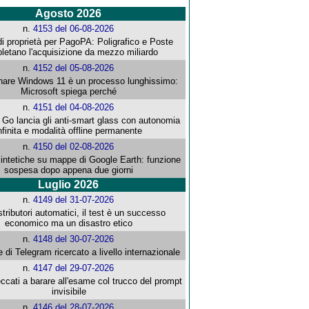
Agosto 2026
n.
4153 del 06-08-2026
i proprietà per PagoPA: Poligrafico e Poste
letano l'acquisizione da mezzo miliardo
n.
4152 del 05-08-2026
re Windows 11 è un processo lunghissimo:
Microsoft spiega perché
n.
4151 del 04-08-2026
o lancia gli anti-smart glass con autonomia
nfinita e modalità offline permanente
n.
4150 del 02-08-2026
intetiche su mappe di Google Earth: funzione
sospesa dopo appena due giorni
Luglio 2026
n.
4149 del 31-07-2026
stributori automatici, il test è un successo
economico ma un disastro etico
n.
4148 del 30-07-2026
e di Telegram ricercato a livello internazionale
n.
4147 del 29-07-2026
ccati a barare all'esame col trucco del prompt
invisibile
n.
4146 del 28-07-2026