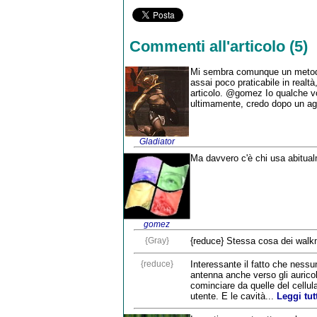
Commenti all'articolo (5)
Mi sembra comunque un metodo
assai poco praticabile in realt
articolo. @gomez Io qualche vol
ultimamente, credo dopo un aggi
Gladiator
Ma davvero c'è chi usa abitua
gomez
{Gray}
{reduce} Stessa cosa dei walk
{reduce}
Interessante il fatto che nessu
antenna anche verso gli auricol
cominciare da quelle del cellula
utente. E le cavità...
Leggi tut