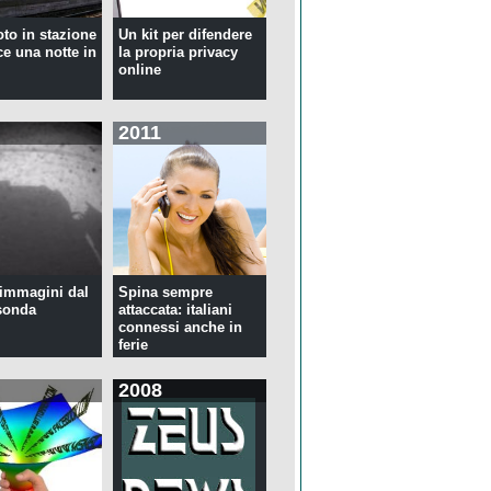
oto in stazione
Un kit per difendere
ce una notte in
la propria privacy
online
2011
immagini dal
Spina sempre
sonda
attaccata: italiani
connessi anche in
ferie
2008