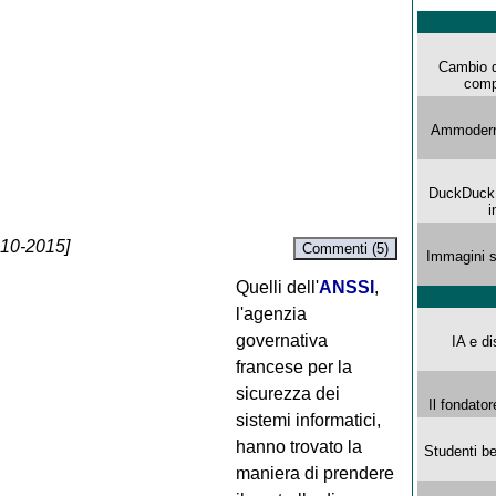
Cambio d
comp
Ammoderna
DuckDuck G
i
-10-2015]
Commenti (5)
Immagini s
Quelli dell'
ANSSI
,
l'agenzia
governativa
IA e di
francese per la
sicurezza dei
Il fondator
sistemi informatici,
hanno trovato la
Studenti be
maniera di prendere