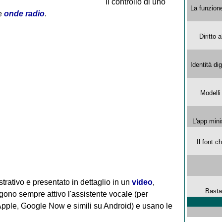
il controllo di uno
La funzion
e
onde radio
.
Diritto 
Identità di
Modelli
L'app mini
Il font 
trativo e presentato in dettaglio in un
video
,
Basta
engono sempre attivo l'assistente vocale (per
 Apple, Google Now e simili su Android) e usano le