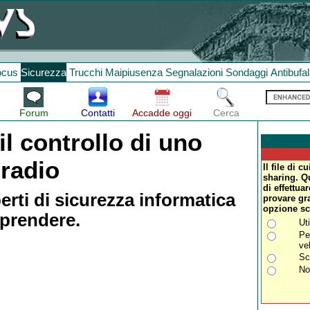
ocus
Sicurezza
Trucchi
Maipiusenza
Segnalazioni
Sondaggi
Antibufa
Forum
Contatti
Accadde oggi
Cerca
l controllo di uno
radio
Il file di c
sharing. Qu
di effettua
perti di sicurezza informatica
provare gra
opzione sc
prendere.
Ut
Pe
ve
Sca
No