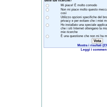
delle tue ricerche?
Mi piace! È molto comodo
Non mi piace molto questo mecca
così
Utilizzo opzioni specifiche del b
privacy e per evitare che i miei 
Ho installato una speciale applica
che i siti Internet ottengano la mi
mie ricerche
È una questione che non mi ha ma
Mostra i risultati (23
Leggi i comment