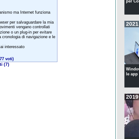
per Co
nismo ma Internet funziona
rowser per salvaguardare la mia
2021
movimenti vengano controllati
zione o un plug-in per evitare
a cronologia di navigazione e le
i interessato
77 voti)
i (7)
Windo
le app
2019