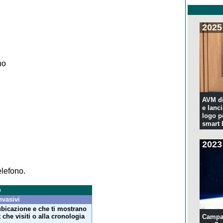
2025
no
AVM di
e lanc
logo p
smart
2023
lefono.
o
nvasivi
ubicazione e che ti mostrano
t che visiti o alla cronologia
Campa