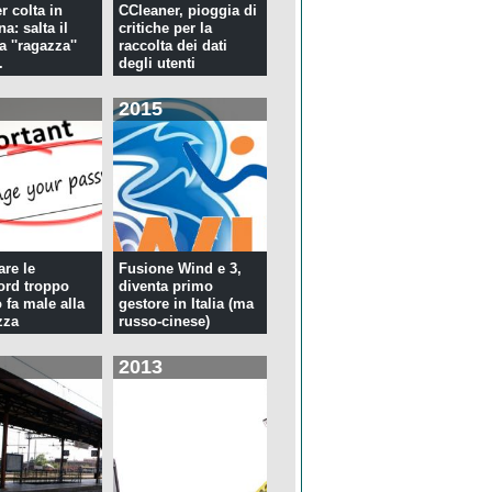
r colta in
CCleaner, pioggia di
a: salta il
critiche per la
la ''ragazza''
raccolta dei dati
.
degli utenti
2015
re le
Fusione Wind e 3,
rd troppo
diventa primo
 fa male alla
gestore in Italia (ma
zza
russo-cinese)
2013