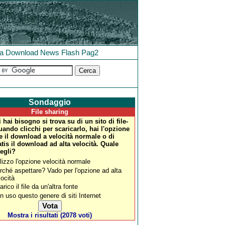
la
Download
News
Flash
Pag2
Sondaggio
File sharing
ui hai bisogno si trova su di un sito di file-
ando clicchi per scaricarlo, hai l'opzione
re il download a velocità normale o di
tis il download ad alta velocità. Quale
egli?
ilizzo l'opzione velocità normale
rché aspettare? Vado per l'opzione ad alta
locità
rico il file da un'altra fonte
n uso questo genere di siti Internet
Mostra i risultati (2078 voti)