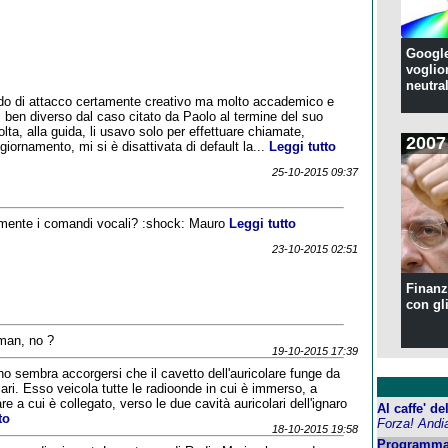
Google
voglion
neutral
 di attacco certamente creativo ma molto accademico e
à, ben diverso dal caso citato da Paolo al termine del suo
ta, alla guida, li usavo solo per effettuare chiamate,
2007
ornamento, mi si è disattivata di default la...
Leggi tutto
25-10-2015 09:37
lmente i comandi vocali? :shock: Mauro
Leggi tutto
23-10-2015 02:51
Finanzi
con gl
man, no ?
19-10-2015 17:39
no sembra accorgersi che il cavetto dell'auricolare funge da
ari. Esso veicola tutte le radioonde in cui è immerso, a
re a cui è collegato, verso le due cavità auricolari dell'ignaro
Al caffe' d
to
Forza! Andi
18-10-2015 19:58
Programma