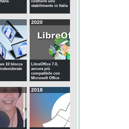
rtana
costruire uno
stabilimento in Italia
2020
ws 10 blocca
LibreOffice 7.0,
 indesiderate
ancora più
compatibile con
Microsoft Office
2018