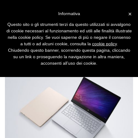
Vai alla versione desktop
×
Informativa
Il simil-MacBook economico
Questo sito o gli strumenti terzi da questo utilizzati si avvalgono
di Xiaomi
di cookie necessari al funzionamento ed utili alle finalità illustrate
nella cookie policy. Se vuoi saperne di più o negare il consenso
Il primo ultrabook del produttore cinese pare
a tutti o ad alcuni cookie, consulta la
cookie policy
.
il gemello del MacBook Air, ma costa una
Chiudendo questo banner, scorrendo questa pagina, cliccando
frazione di questo.
su un link o proseguendo la navigazione in altra maniera,
acconsenti all’uso dei cookie.