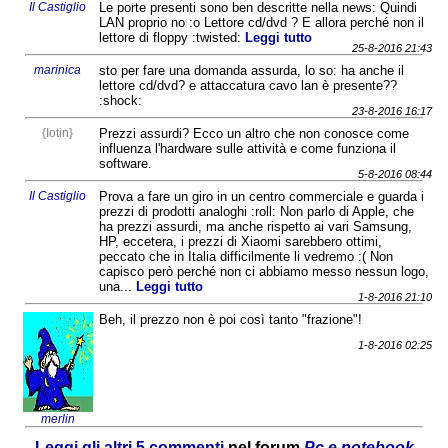
Il Castiglio
Le porte presenti sono ben descritte nella news: Quindi
LAN proprio no :o Lettore cd/dvd ? E allora perché non il
lettore di floppy :twisted:
Leggi tutto
25-8-2016 21:43
marinica
sto per fare una domanda assurda, lo so: ha anche il
lettore cd/dvd? e attaccatura cavo lan è presente??
:shock:
23-8-2016 16:17
{Iotin}
Prezzi assurdi? Ecco un altro che non conosce come
influenza l'hardware sulle attività e come funziona il
software.
5-8-2016 08:44
Il Castiglio
Prova a fare un giro in un centro commerciale e guarda i
prezzi di prodotti analoghi :roll: Non parlo di Apple, che
ha prezzi assurdi, ma anche rispetto ai vari Samsung,
HP, eccetera, i prezzi di Xiaomi sarebbero ottimi,
peccato che in Italia difficilmente li vedremo :( Non
capisco però perché non ci abbiamo messo nessun logo,
una...
Leggi tutto
1-8-2016 21:10
Beh, il prezzo non è poi così tanto "frazione"!
1-8-2016 02:25
merlin
Leggi gli altri 5 commenti
nel forum
Pc e notebook