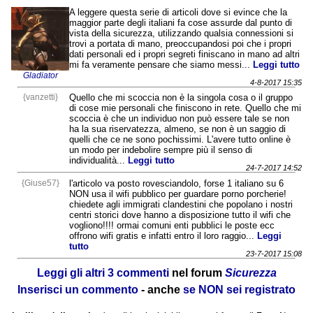
A leggere questa serie di articoli dove si evince che la
maggior parte degli italiani fa cose assurde dal punto di
vista della sicurezza, utilizzando qualsia connessioni si
trovi a portata di mano, preoccupandosi poi che i propri
dati personali ed i propri segreti finiscano in mano ad altri
mi fa veramente pensare che siamo messi...
Leggi tutto
Gladiator
4-8-2017 15:35
{vanzetti}
Quello che mi scoccia non è la singola cosa o il gruppo
di cose mie personali che finiscono in rete. Quello che mi
scoccia è che un individuo non può essere tale se non
ha la sua riservatezza, almeno, se non è un saggio di
quelli che ce ne sono pochissimi. L'avere tutto online è
un modo per indebolire sempre più il senso di
individualità...
Leggi tutto
24-7-2017 14:52
{Giuse57}
l'articolo va posto rovesciandolo, forse 1 italiano su 6
NON usa il wifi pubblico per guardare porno porcherie!
chiedete agli immigrati clandestini che popolano i nostri
centri storici dove hanno a disposizione tutto il wifi che
vogliono!!!! ormai comuni enti pubblici le poste ecc
offrono wifi gratis e infatti entro il loro raggio...
Leggi
tutto
23-7-2017 15:08
Leggi gli altri 3 commenti
nel forum
Sicurezza
Inserisci un commento
- anche
se NON sei registrato