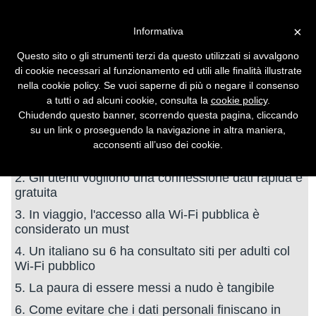
Vai alla versione desktop
×
Informativa
Italiani e Wi-Fi pubbliche:
Questo sito o gli strumenti terzi da questo utilizzati si avvalgono
comportamenti ''inaspettati''
di cookie necessari al funzionamento ed utili alle finalità illustrate
e falso senso di sicurezza
nella cookie policy. Se vuoi saperne di più o negare il consenso
a tutti o ad alcuni cookie, consulta la
cookie policy
.
Chiudendo questo banner, scorrendo questa pagina, cliccando
Articolo multipagina
su un link o proseguendo la navigazione in altra maniera,
1. Italiani e Wi-Fi pubbliche: comportamenti
acconsenti all’uso dei cookie.
''inaspettati'' e falso senso di sicurezza
2. Gli utenti vogliono una connessione dati rapida e
gratuita
3. In viaggio, l'accesso alla Wi-Fi pubblica è
considerato un must
4. Un italiano su 6 ha consultato siti per adulti col
Wi-Fi pubblico
5. La paura di essere messi a nudo è tangibile
6. Come evitare che i dati personali finiscano in