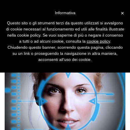
Vai alla versione desktop
×
Informativa
Il Galaxy Note 8 si fa
Questo sito o gli strumenti terzi da questo utilizzati si avvalgono
ingannare da una foto
di cookie necessari al funzionamento ed utili alle finalità illustrate
nella cookie policy. Se vuoi saperne di più o negare il consenso
Basta un'immagine presa da Facebook per
a tutti o ad alcuni cookie, consulta la
cookie policy
.
aggirare il riconoscimento facciale dell'ultimo
Chiudendo questo banner, scorrendo questa pagina, cliccando
phablet di Samsung.
su un link o proseguendo la navigazione in altra maniera,
acconsenti all’uso dei cookie.