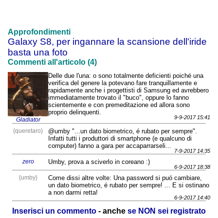
Approfondimenti
Galaxy S8, per ingannare la scansione dell'iride
basta una foto
Commenti all'articolo (4)
Delle due l'una: o sono totalmente deficienti poiché una
verifica del genere la potevano fare tranquillamente e
rapidamente anche i progettisti di Samsung ed avrebbero
immediatamente trovato il "buco", oppure lo fanno
scientemente e con premeditazione ed allora sono
proprio delinquenti.
9-9-2017 15:41
Gladiator
{queretaro}
@umby "...un dato biometrico, é rubato per sempre".
Infatti tutti i produttori di smartphone (e qualcuno di
computer) fanno a gara per accaparrarseli...
7-9-2017 14:35
zero
Umby, prova a sciverlo in coreano :)
6-9-2017 18:38
{umby}
Come dissi altre volte: Una password si puó cambiare,
un dato biometrico, é rubato per sempre! ... E si ostinano
a non darmi retta!
6-9-2017 14:40
Inserisci un commento
- anche
se NON sei registrato