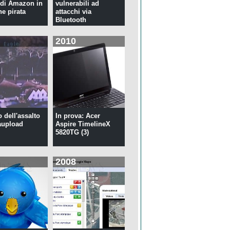
di Amazon in
vulnerabili ad
ne pirata
attacchi via
Bluetooth
2010
o dell'assalto
In prova: Acer
aupload
Aspire TimelineX
5820TG (3)
2008