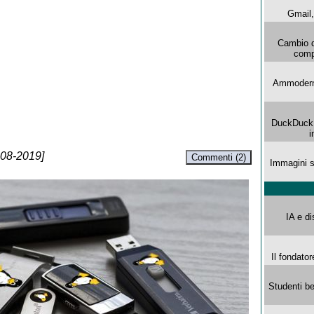
Gmail, 
Cambio d
comp
Ammoderna
DuckDuck G
i
-08-2019]
Commenti (2)
Immagini s
IA e di
Il fondator
Studenti be