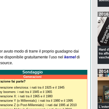
adesso
2016
Hard d
r avuto modo di trarre il proprio guadagno dai
tra aff
ne disponibile gratuitamente l'uso nel
kernel
di
vasche
 source.
2014
Sondaggio
Generazioni
azione fai parte?
erazione silenziosa: i nati tra il 1925 e il 1945
y boomers: i nati tra il 1945 e il 1965
erazione X: i nati tra il 1965 e il 1980
erazione Y (o Millennials): i nati tra il 1980 e il 1995
erazione Z (o Post-Millennials): i nati dal 1995 al 2010
L'este