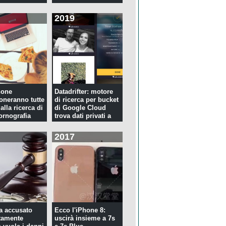
2019
hone
Datadrifter: motore
oneranno tutte
di ricerca per bucket
 alla ricerca di
di Google Cloud
rnografia
trova dati privati a
p...
2017
ta accusato
Ecco l'iPhone 8:
tamente
uscirà insieme a 7s