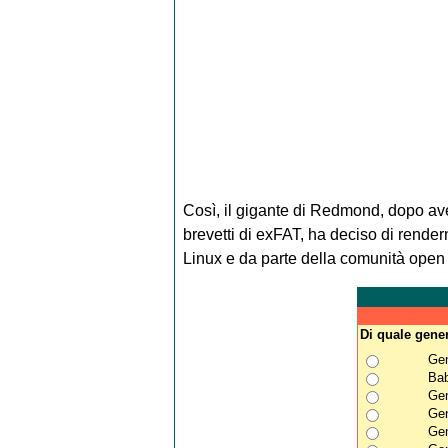
Così, il gigante di Redmond, dopo ave
brevetti di exFAT, ha deciso di render
Linux e da parte della comunità open
Di quale gener
Gen
Bab
Gen
Gen
Gen