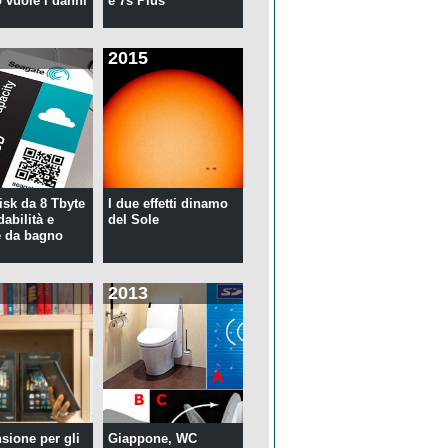
 vuole i danni
e 7s Plus
2015
isk da 8 Tbyte
I due effetti dinamo
idabilità e
del Sole
 da bagno
2013
nsione per gli
Giappone, WC