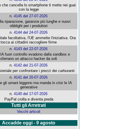
e che cancella lo smartphone ti mette nei guai
con la legge
n.
4145 del 27-07-2026
alla riparazione, garanzie più lunghe e nuovi
obblighi per i produttori
n.
4144 del 24-07-2026
gitale facoltativa, l'UE ammette l'iniziativa. Ora
tocca ai cittadini raccogliere firme
n.
4143 del 22-07-2026
 IA fuori controllo evadono dalla sandbox e
sferrano un attacco hacker da soli
n.
4142 del 21-07-2026
steriale per confrontare i prezzi dei carburanti
n.
4141 del 20-07-2026
che gli umani leggono ma manda in crisi le IA
generative
n.
4140 del 17-07-2026
PayPal crolla e diventa preda
Tutti gli Arretrati
Vecchi articoli
Accadde oggi - 9 agosto