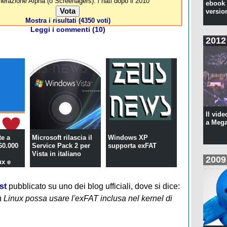
erazione Alpha (o Screenagers): i nati dopo il 2010
ebook 
versio
Mostra i risultati (4350 voti)
Leggi i commenti (10)
2012
Il vide
a Meg
te a
Microsoft rilascia il
Windows XP
60.000
Service Pack 2 per
supporta exFAT
Vista in italiano
2009
ux e
st
pubblicato su uno dei blog ufficiali, dove si dice:
 Linux possa usare l'exFAT inclusa nel kernel di