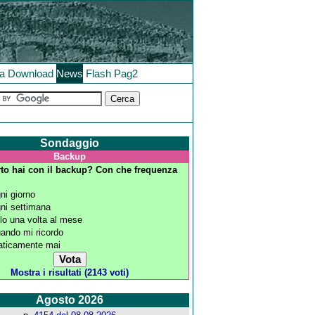
la
Download
News
Flash
Pag2
Sondaggio
Backup
to hai con il backup? Con che frequenza
ni giorno
ni settimana
lo una volta al mese
ando mi ricordo
aticamente mai
Mostra i risultati (2143 voti)
Agosto 2026