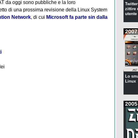
T da oggi sono pubbliche e la loro
Twitte
zittire
tto di una prossima revisione della Linux System
utente
tion Network
, di cui
Microsoft fa parte sin dalla
2007
i
dei
Lo sm
Linux
2005