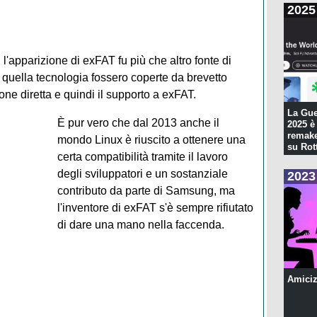
2025
 l'apparizione di exFAT fu più che altro fonte di
 di quella tecnologia fossero coperte da brevetto
e diretta e quindi il supporto a exFAT.
La Gue
È pur vero che dal 2013 anche il
2025 è 
remake
mondo Linux è riuscito a ottenere una
su Rott
certa compatibilità tramite il lavoro
degli sviluppatori e un sostanziale
2023
contributo da parte di Samsung, ma
l'inventore di exFAT s'è sempre rifiutato
di dare una mano nella faccenda.
Amiciz