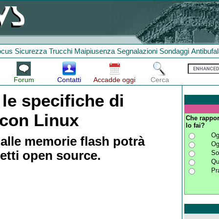
ocus
Sicurezza
Trucchi
Maipiusenza
Segnalazioni
Sondaggi
Antibufa
Forum
Contatti
Accadde oggi
Cerca
 le specifiche di
 con Linux
Che rappor
lo fai?
Og
 alle memorie flash potrà
Og
etti open source.
So
Qu
Pr