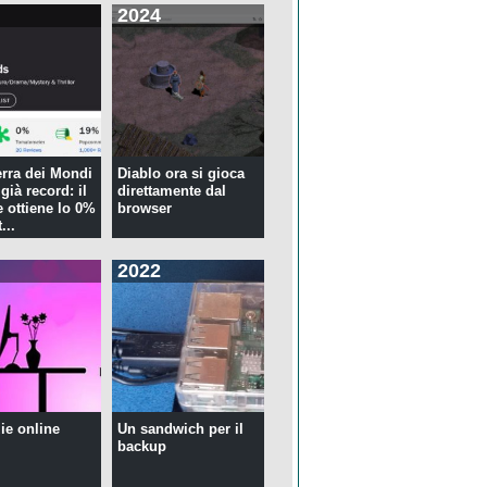
2024
rra dei Mondi
Diablo ora si gioca
già record: il
direttamente dal
 ottiene lo 0%
browser
...
2022
ie online
Un sandwich per il
backup