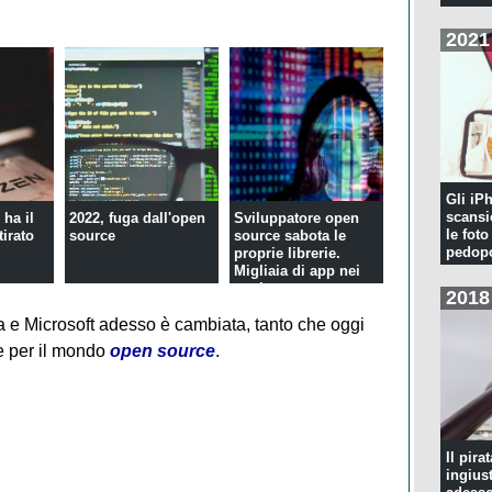
2021
Gli iP
scansi
ha il
2022, fuga dall'open
Sviluppatore open
le foto
tirato
source
source sabota le
pedopo
proprie librerie.
Migliaia di app nei
guai
2018
a e Microsoft adesso è cambiata, tanto che oggi
e per il mondo
open source
.
Il pira
ingius