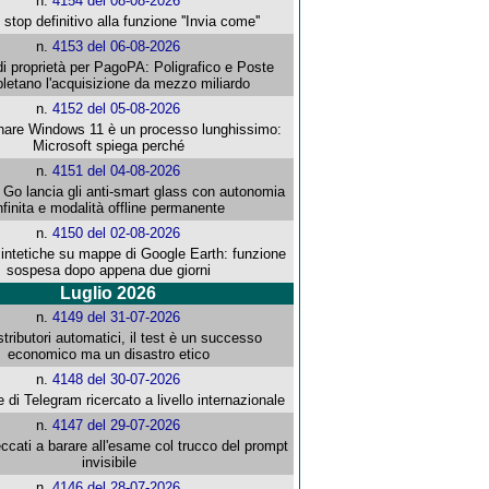
n.
4154 del 08-08-2026
stop definitivo alla funzione ''Invia come''
n.
4153 del 06-08-2026
i proprietà per PagoPA: Poligrafico e Poste
letano l'acquisizione da mezzo miliardo
n.
4152 del 05-08-2026
re Windows 11 è un processo lunghissimo:
Microsoft spiega perché
n.
4151 del 04-08-2026
o lancia gli anti-smart glass con autonomia
nfinita e modalità offline permanente
n.
4150 del 02-08-2026
intetiche su mappe di Google Earth: funzione
sospesa dopo appena due giorni
Luglio 2026
n.
4149 del 31-07-2026
stributori automatici, il test è un successo
economico ma un disastro etico
n.
4148 del 30-07-2026
e di Telegram ricercato a livello internazionale
n.
4147 del 29-07-2026
ccati a barare all'esame col trucco del prompt
invisibile
n.
4146 del 28-07-2026