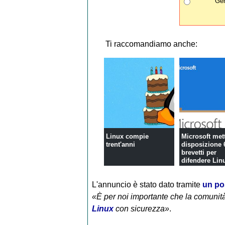
Gen
Ti raccomandiamo anche:
Linux compie
Microsoft met
trent'anni
disposizione 
brevetti per
difendere Lin
l'open ...
L'annuncio è stato dato tramite
un po
«È per noi importante che la comunità
Linux
con sicurezza»
.