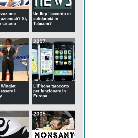
zzazione
Un flop l'accordo di
 aziendali? Sì,
solidarietà in
 criterio
Telecom?
2007
 Winglet,
L'iPhone taroccato
essere il
per funzionare in
y
Europa
2005