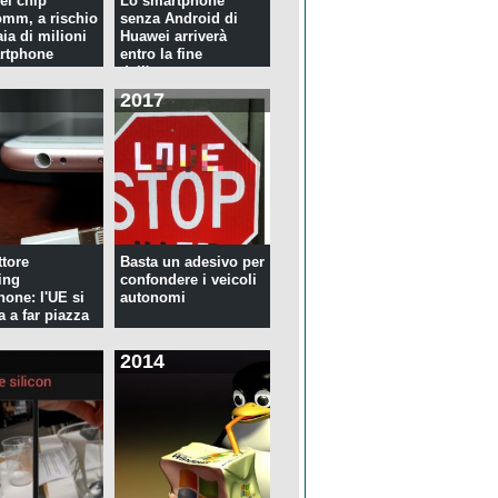
ei chip
Lo smartphone
mm, a rischio
senza Android di
ia di milioni
Huawei arriverà
rtphone
entro la fine
dell'anno
2017
tore
Basta un adesivo per
ing
confondere i veicoli
hone: l'UE si
autonomi
a a far piazza
2014