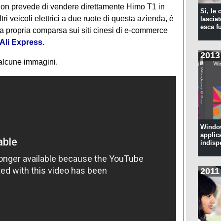
non prevede di vendere direttamente Himo T1 in
Sì, le
i veicoli elettrici a due ruote di questa azienda, è
lascia
esca f
a propria comparsa sui siti cinesi di e-commerce
Ali Express
.
2013
 alcune immagini.
Window
applic
indisp
2011