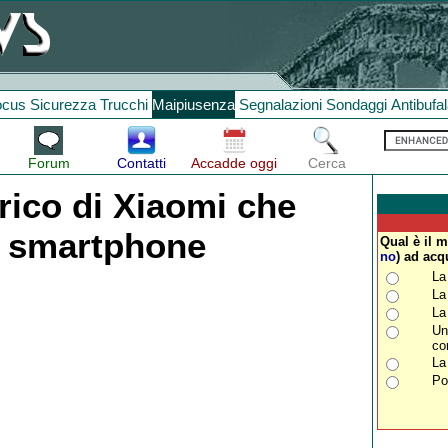
ocus
Sicurezza
Trucchi
Maipiusenza
Segnalazioni
Sondaggi
Antibufa
Forum
Contatti
Accadde oggi
Cerca
trico di Xiaomi che
 smartphone
Qual è il 
no
) ad acq
La
La
La
Un
co
La
Po