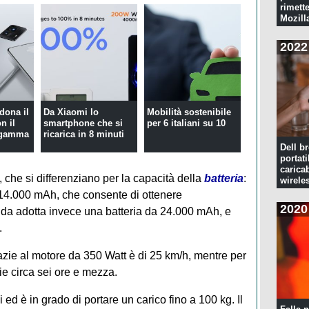
rimette
Mozill
2022
dona il
Da Xiaomi lo
Mobilità sostenibile
n il
smartphone che si
per 6 italiani su 10
 gamma
ricarica in 8 minuti
Dell br
portati
caricab
 che si differenziano per la capacità della
batteria
:
wirele
a 14.000 mAh, che consente di ottenere
2020
nda adotta invece una batteria da 24.000 mAh, e
.
zie al motore da 350 Watt è di 25 km/h, mentre per
 circa sei ore e mezza.
d è in grado di portare un carico fino a 100 kg. Il