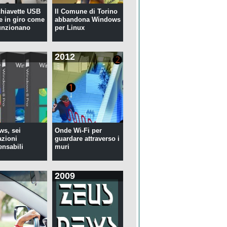
 chiavette USB
Il Comune di Torino
te in giro come
abbandona Windows
unzionano
per Linux
2012
s, sei
Onde Wi-Fi per
azioni
guardare attraverso i
ensabili
muri
2009