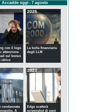
Accadde oggi - 7 agosto
2025
ng con il logo
La bolla finanziaria
 attenzione
degli LLM
mail sul bonus
 idrico
2023
e condannata
Edge scatterà
nopolio. A
screenshot di ogni