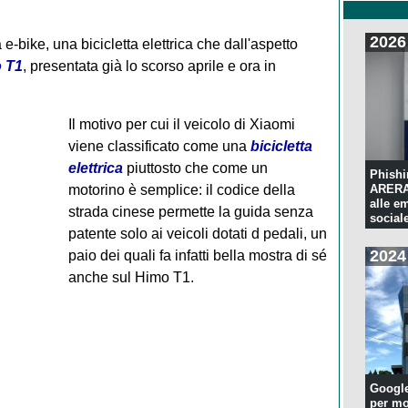
2026
-bike, una bicicletta elettrica che dall'aspetto
 T1
, presentata già lo scorso aprile e ora in
Il motivo per cui il veicolo di Xiaomi
viene classificato come una
bicicletta
elettrica
piuttosto che come un
Phishi
motorino è semplice: il codice della
ARERA:
alle e
strada cinese permette la guida senza
sociale
patente solo ai veicoli dotati d pedali, un
2024
paio dei quali fa infatti bella mostra di sé
anche sul Himo T1.
Googl
per mo