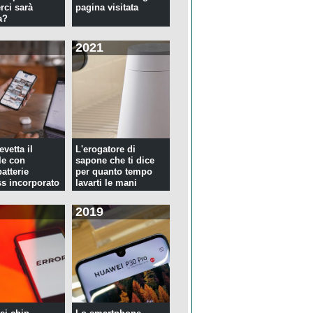
rci sarà
pagina visitata
a?
2021
evetta il
L'erogatore di
le con
sapone che ti dice
atterie
per quanto tempo
ss incorporato
lavarti le mani
2019