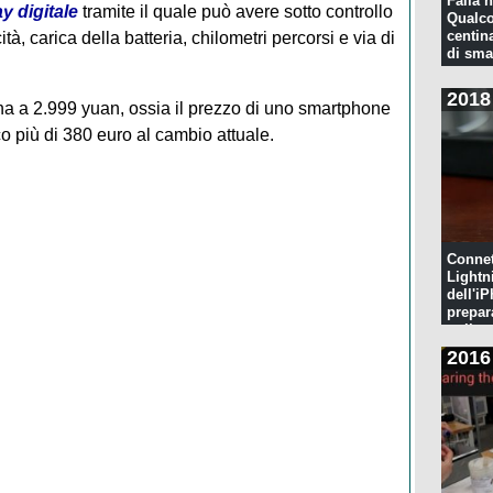
Falla n
y digitale
tramite il quale può avere sotto controllo
Qualco
centina
tà, carica della batteria, chilometri percorsi e via di
di sma
2018
na a 2.999 yuan, ossia il prezzo di uno smartphone
oco più di 380 euro al cambio attuale.
Connet
Lightn
dell'iP
prepar
pulita
2016