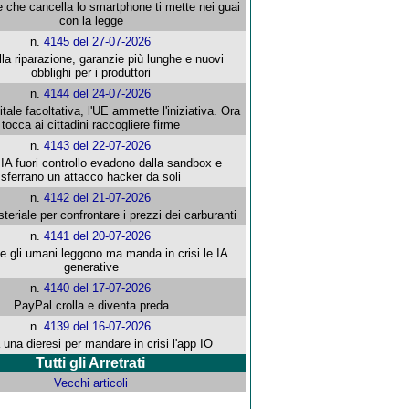
e che cancella lo smartphone ti mette nei guai
con la legge
n.
4145 del 27-07-2026
alla riparazione, garanzie più lunghe e nuovi
obblighi per i produttori
n.
4144 del 24-07-2026
gitale facoltativa, l'UE ammette l'iniziativa. Ora
tocca ai cittadini raccogliere firme
n.
4143 del 22-07-2026
 IA fuori controllo evadono dalla sandbox e
sferrano un attacco hacker da soli
n.
4142 del 21-07-2026
steriale per confrontare i prezzi dei carburanti
n.
4141 del 20-07-2026
che gli umani leggono ma manda in crisi le IA
generative
n.
4140 del 17-07-2026
PayPal crolla e diventa preda
n.
4139 del 16-07-2026
 una dieresi per mandare in crisi l'app IO
Tutti gli Arretrati
Vecchi articoli