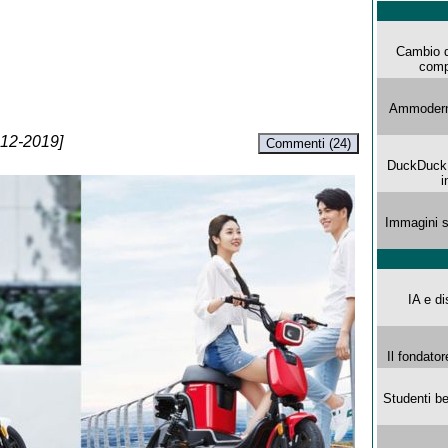
Cambio d
comp
Ammoderna
-12-2019]
Commenti (24)
DuckDuck G
i
Immagini s
IA e di
Il fondator
Studenti be