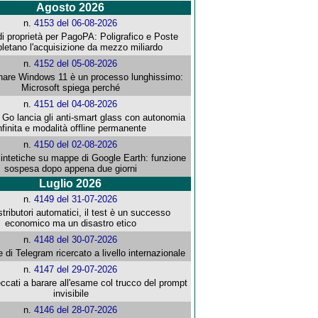
Agosto 2026
n.
4153 del 06-08-2026
i proprietà per PagoPA: Poligrafico e Poste
letano l'acquisizione da mezzo miliardo
n.
4152 del 05-08-2026
re Windows 11 è un processo lunghissimo:
Microsoft spiega perché
n.
4151 del 04-08-2026
o lancia gli anti-smart glass con autonomia
nfinita e modalità offline permanente
n.
4150 del 02-08-2026
intetiche su mappe di Google Earth: funzione
sospesa dopo appena due giorni
Luglio 2026
n.
4149 del 31-07-2026
stributori automatici, il test è un successo
economico ma un disastro etico
n.
4148 del 30-07-2026
e di Telegram ricercato a livello internazionale
n.
4147 del 29-07-2026
ccati a barare all'esame col trucco del prompt
invisibile
n.
4146 del 28-07-2026