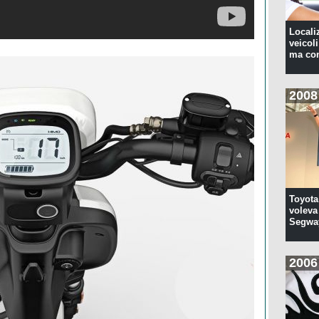
Locali
veicoli
ma con
2008
Toyota
voleva 
Segwa
2006