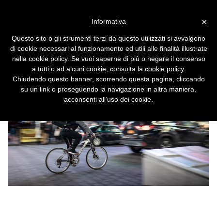
Vai alla versione desktop
×
Informativa
Cassazione, i rider sono
Questo sito o gli strumenti terzi da questo utilizzati si avvalgono
lavoratori dipendenti
di cookie necessari al funzionamento ed utili alle finalità illustrate
nella cookie policy. Se vuoi saperne di più o negare il consenso
E come tali vanno tutelati.
a tutti o ad alcuni cookie, consulta la
cookie policy
.
Chiudendo questo banner, scorrendo questa pagina, cliccando
su un link o proseguendo la navigazione in altra maniera,
acconsenti all’uso dei cookie.