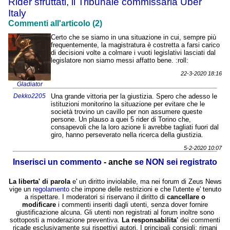
Rider sfruttati, il Tribunale commissaria Uber
Italy
Commenti all'articolo (2)
Certo che se siamo in una situazione in cui, sempre più
frequentemente, la magistratura è costretta a farsi carico
di decisioni volte a colmare i vuoti legislativi lasciati dal
legislatore non siamo messi affatto bene. :roll:
22-3-2020 18:16
Gladiator
Dekko2205
Una grande vittoria per la giustizia. Spero che adesso le
istituzioni monitorino la situazione per evitare che le
società trovino un cavillo per non assumere queste
persone. Un plauso a quei 5 rider di Torino che,
consapevoli che la loro azione li avrebbe tagliati fuori dal
giro, hanno perseverato nella ricerca della giustizia.
5-2-2020 10:07
Inserisci un commento
- anche
se NON sei registrato
La liberta' di parola
e' un diritto inviolabile, ma nei forum di Zeus News
vige un
regolamento
che impone delle restrizioni e che l'utente e' tenuto
a rispettare. I moderatori si riservano il diritto di
cancellare o
modificare
i commenti inseriti dagli utenti, senza dover fornire
giustificazione alcuna. Gli utenti non registrati al forum inoltre sono
sottoposti a moderazione preventiva.
La responsabilita'
dei commenti
ricade esclusivamente sui rispettivi autori. I principali consigli: rimani