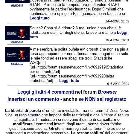
Dovevano far partire l'asciugatrice, ci sono 2 pulsanti P e
START P imposta la temperatura su 4 valori START
etabeta
ovviamente fa partire l'asciugatrice. Dopo 5 minuti che
continuavano a spingere P, si guardavano in faccia e si...
Leggi tutto
14-4-2020 21:09
Scusa? Cosa si è ridotto? A me l'unica cosa che si è
ridotta pare sia il QI degli utenti, la scelta è ampia
Leggi
tutto
10-4-2020 16:01
etabeta
A me sembra la solita bufala #Microsoft che non sa più a
cosa aggrapparsi per non affondare ma magari sono solo
le mie fonti ad essere sbagliate :roll: Statistiche
W3C[/url]
etabeta
[url=http://forum.zeusnews.com/link/691919]Statistica
per confronto[/url]
[url=http://forum.zeusnews.com/link/691920]altra
statistica[/url] ...
Leggi tutto
9-4-2020 14:24
Leggi gli altri 4 commenti
nel forum
Browser
Inserisci un commento
- anche
se NON sei registrato
La liberta' di parola
e' un diritto inviolabile, ma nei forum di Zeus News
vige un
regolamento
che impone delle restrizioni e che l'utente e' tenuto
a rispettare. I moderatori si riservano il diritto di
cancellare o
modificare
i commenti inseriti dagli utenti, senza dover fornire
giustificazione alcuna. Gli utenti non registrati al forum inoltre sono
sottoposti a moderazione preventiva.
La responsabilita'
dei commenti