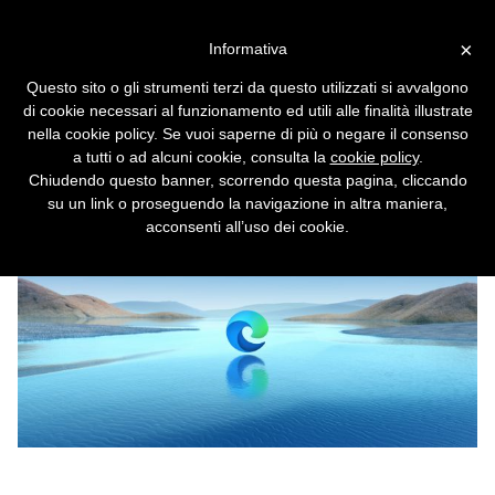
Vai alla versione desktop
×
Informativa
Edge adesso ha più utenti di
Questo sito o gli strumenti terzi da questo utilizzati si avvalgono
Firefox
di cookie necessari al funzionamento ed utili alle finalità illustrate
nella cookie policy. Se vuoi saperne di più o negare il consenso
Il browser di Microsoft ha superato il rivale di
a tutti o ad alcuni cookie, consulta la
cookie policy
.
Mozilla.
Chiudendo questo banner, scorrendo questa pagina, cliccando
su un link o proseguendo la navigazione in altra maniera,
acconsenti all’uso dei cookie.