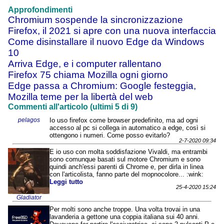
Approfondimenti
Chromium sospende la sincronizzazione
Firefox, il 2021 si apre con una nuova interfaccia
Come disinstallare il nuovo Edge da Windows
10
Arriva Edge, e i computer rallentano
Firefox 75 chiama Mozilla ogni giorno
Edge passa a Chromium: Google festeggia,
Mozilla teme per la libertà del web
Commenti all'articolo (ultimi 5 di 9)
pelagos
Io uso firefox come browser predefinito, ma ad ogni
accesso al pc si collega in automatico a edge, così si
ottengono i numeri. Come posso evitarlo?
2-7-2020 09:34
E io uso con molta soddisfazione Vivaldi, ma entrambi
sono comunque basati sul motore Chromium e sono
quindi anch'essi parenti di Chrome e, per dirla in linea
con l'articolista, fanno parte del mopnocolore... :wink:
Leggi tutto
25-4-2020 15:24
Gladiator
Per molti sono anche troppe. Una volta trovai in una
lavanderia a gettone una coppia italiana sui 40 anni.