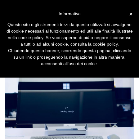
Vai alla versione desktop
×
Informativa
Windows 10, svelato
Questo sito o gli strumenti terzi da questo utilizzati si avvalgono
l'aggiornamento 21H2
di cookie necessari al funzionamento ed utili alle finalità illustrate
nella cookie policy. Se vuoi saperne di più o negare il consenso
L'arrivo di Windows 11 non comporta
a tutti o ad alcuni cookie, consulta la
cookie policy
.
l'abbandono del predecessore. Non subito,
Chiudendo questo banner, scorrendo questa pagina, cliccando
almeno.
su un link o proseguendo la navigazione in altra maniera,
acconsenti all’uso dei cookie.