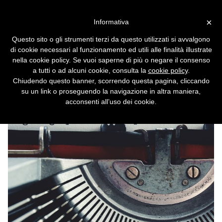
Vai alla versione desktop
×
Informativa
Microsoft: disabilitate il
Questo sito o gli strumenti terzi da questo utilizzati si avvalgono
sistema di stampa di
di cookie necessari al funzionamento ed utili alle finalità illustrate
Windows (di nuovo)
nella cookie policy. Se vuoi saperne di più o negare il consenso
a tutti o ad alcuni cookie, consulta la
cookie policy
.
Una nuova falla nello spooler consente a chi
Chiudendo questo banner, scorrendo questa pagina, cliccando
la sfrutta di fare ciò che vuole col Pc colpito.
su un link o proseguendo la navigazione in altra maniera,
acconsenti all’uso dei cookie.