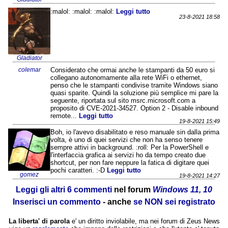
:malol: :malol: :malol:
Leggi tutto
23-8-2021 18:58
Gladiator
colemar
Considerato che ormai anche le stampanti da 50 euro si
collegano autonomamente alla rete WiFi o ethernet,
penso che le stampanti condivise tramite Windows siano
quasi sparite. Quindi la soluzione più semplice mi pare la
seguente, riportata sul sito msrc.microsoft.com a
proposito di CVE-2021-34527. Option 2 - Disable inbound
remote...
Leggi tutto
19-8-2021 15:49
Boh, io l'avevo disabilitato e reso manuale sin dalla prima
volta, è uno di quei servizi che non ha senso tenere
sempre attivi in background. :roll: Per la PowerShell e
l'interfaccia grafica ai servizi ho da tempo creato due
shortcut, per non fare neppure la fatica di digitare quei
pochi caratteri. :-D
Leggi tutto
gomez
19-8-2021 14:27
Leggi gli altri 6 commenti
nel forum
Windows 11, 10
Inserisci un commento
- anche
se NON sei registrato
La liberta' di parola
e' un diritto inviolabile, ma nei forum di Zeus News