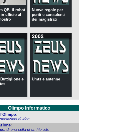
s QB, il robot
Nuove regole per
in ufficio al
periti e consulenti
nostro
dei magistrati
2002
 Buttiglione e
Umts e antenne
tes
Olimpo Informatico
ell'Olimpo
:
ociazioni di idee
zione
:
tura di una cella di un file ods