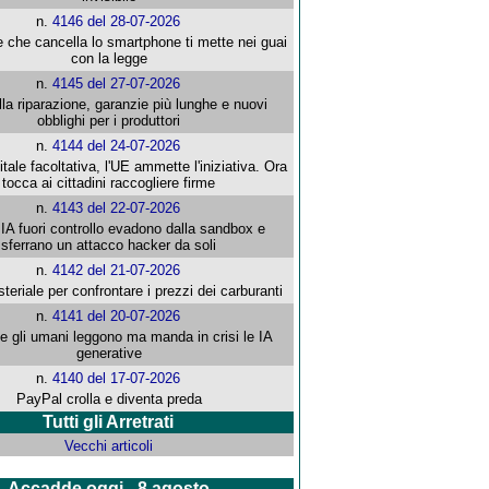
n.
4146 del 28-07-2026
e che cancella lo smartphone ti mette nei guai
con la legge
n.
4145 del 27-07-2026
alla riparazione, garanzie più lunghe e nuovi
obblighi per i produttori
n.
4144 del 24-07-2026
gitale facoltativa, l'UE ammette l'iniziativa. Ora
tocca ai cittadini raccogliere firme
n.
4143 del 22-07-2026
 IA fuori controllo evadono dalla sandbox e
sferrano un attacco hacker da soli
n.
4142 del 21-07-2026
steriale per confrontare i prezzi dei carburanti
n.
4141 del 20-07-2026
che gli umani leggono ma manda in crisi le IA
generative
n.
4140 del 17-07-2026
PayPal crolla e diventa preda
Tutti gli Arretrati
Vecchi articoli
Accadde oggi - 8 agosto