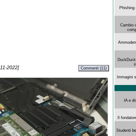
Phishing 
Cambio d
comp
Ammoderna
DuckDuck G
i
-11-2022]
Commenti (11)
Immagini s
IA e di
Il fondator
Studenti be