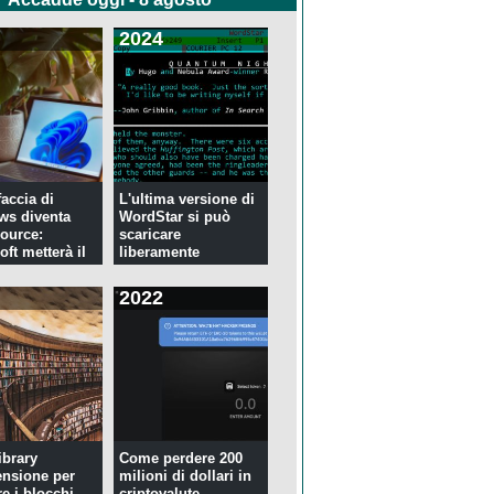
2024
faccia di
L'ultima versione di
ws diventa
WordStar si può
ource:
scaricare
ft metterà il
liberamente
2022
ibrary
Come perdere 200
ensione per
milioni di dollari in
re i blocchi
criptovalute