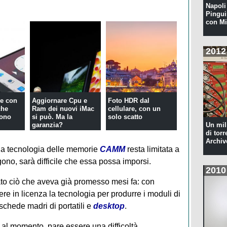
Napoli 
Pingui
con Mi
2012
e con
Aggiornare Cpu e
Foto HDR dal
che
Ram dei nuovi iMac
cellulare, con un
fono
si può. Ma la
solo scatto
garanzia?
Un mil
di torr
Archiv
 la tecnologia delle memorie
CAMM
resta limitata a
gono, sarà difficile che essa possa imporsi.
2010
to ciò che aveva già promesso mesi fa: con
e in licenza la tecnologia per produrre i moduli di
chede madri di portatili e
desktop
.
al momento, pare essere una difficoltà