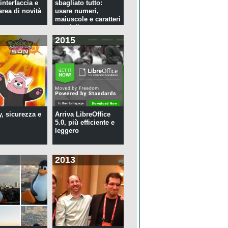
interfaccia e
sbagliato tutto:
rea di novità
usare numeri,
maiuscole e caratteri
speciali ...
2015
y, sicurezza e
Arriva LibreOffice
5.0, più efficiente e
leggero
2013