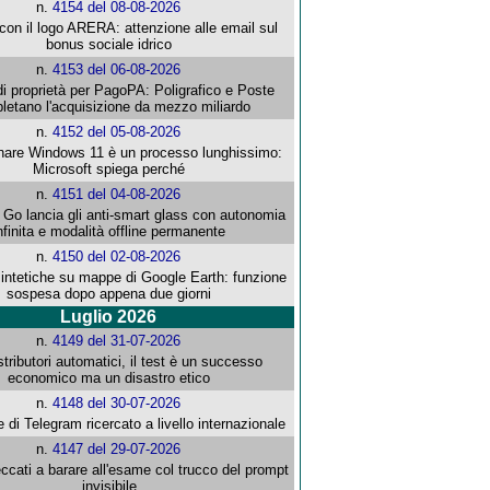
n.
4154 del 08-08-2026
con il logo ARERA: attenzione alle email sul
bonus sociale idrico
n.
4153 del 06-08-2026
i proprietà per PagoPA: Poligrafico e Poste
letano l'acquisizione da mezzo miliardo
n.
4152 del 05-08-2026
re Windows 11 è un processo lunghissimo:
Microsoft spiega perché
n.
4151 del 04-08-2026
o lancia gli anti-smart glass con autonomia
nfinita e modalità offline permanente
n.
4150 del 02-08-2026
intetiche su mappe di Google Earth: funzione
sospesa dopo appena due giorni
Luglio 2026
n.
4149 del 31-07-2026
stributori automatici, il test è un successo
economico ma un disastro etico
n.
4148 del 30-07-2026
e di Telegram ricercato a livello internazionale
n.
4147 del 29-07-2026
ccati a barare all'esame col trucco del prompt
invisibile