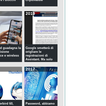
2019
d guadagna la
Google smetterà di
isione
origliare le
ce e wireless
registrazioni di
Assistant. Ma solo
per tre...
2017
rbird 60,
Password, abbiamo