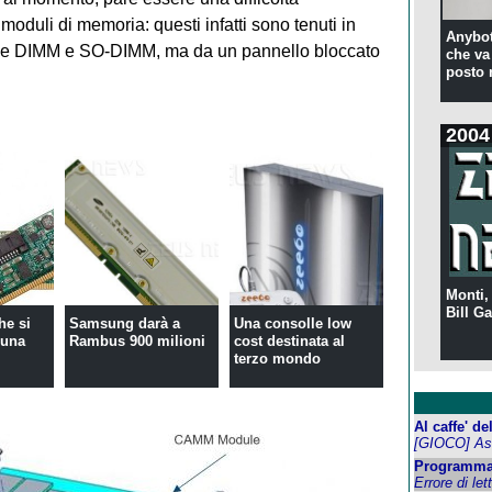
moduli di memoria: questi infatti sono tenuti in
Anybot
me DIMM e SO-DIMM, ma da un pannello bloccato
che va 
posto 
2004
Monti,
Bill Ga
he si
Samsung darà a
Una consolle low
 una
Rambus 900 milioni
cost destinata al
terzo mondo
Al caffe' d
[GIOCO] Ass
Programma
Errore di let