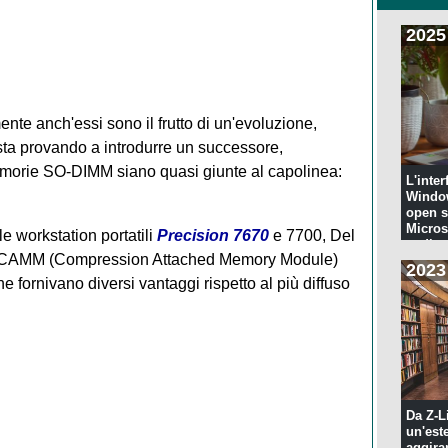
2025
ente anch'essi sono il frutto di un'evoluzione,
ta provando a introdurre un successore,
emorie SO-DIMM siano quasi giunte al capolinea:
L'inter
Windo
open s
Microso
le workstation portatili
Precision 7670
e 7700, Del
codi...
to CAMM (Compression Attached Memory Module)
2023
e fornivano diversi vantaggi rispetto al più diffuso
Da Z-L
un'est
aggira