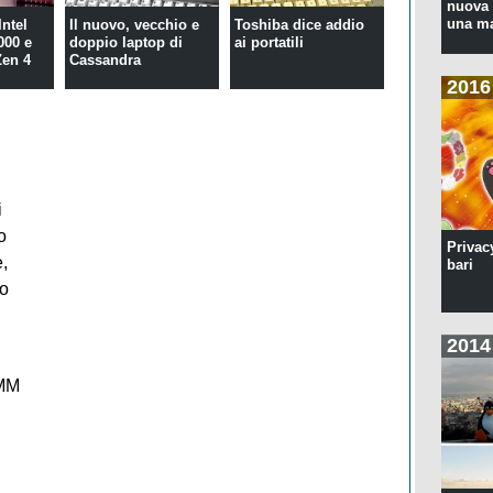
nuova 
una ma
Intel
Il nuovo, vecchio e
Toshiba dice addio
000 e
doppio laptop di
ai portatili
Zen 4
Cassandra
2016
i
o
Privac
,
bari
io
2014
AMM