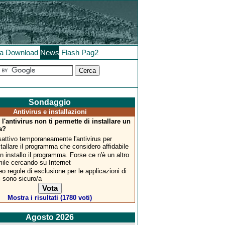
la
Download
News
Flash
Pag2
Sondaggio
Antivirus e installazioni
 l'antivirus non ti permette di installare un
a?
sattivo temporaneamente l'antivirus per
stallare il programma che considero affidabile
n installo il programma. Forse ce n'è un altro
mile cercando su Internet
eo regole di esclusione per le applicazioni di
i sono sicuro/a
Mostra i risultati (1780 voti)
Agosto 2026