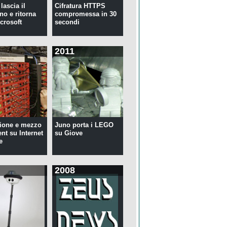
lascia il
Cifratura HTTPS
no e ritorna
compromessa in 30
crosoft
secondi
2011
ione e mezzo
Juno porta i LEGO
ent su Internet
su Giove
e
2008