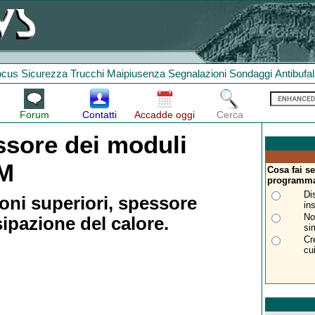
ocus
Sicurezza
Trucchi
Maipiusenza
Segnalazioni
Sondaggi
Antibufa
Forum
Contatti
Accadde oggi
Cerca
sore dei moduli
AM
Cosa fai se
programm
Di
oni superiori, spessore
in
No
sipazione del calore.
si
Cr
cu