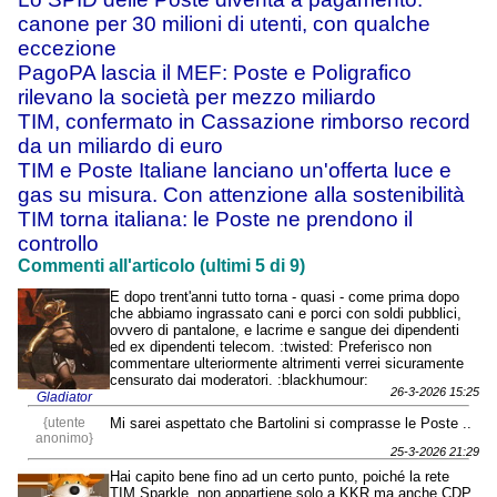
canone per 30 milioni di utenti, con qualche
eccezione
PagoPA lascia il MEF: Poste e Poligrafico
rilevano la società per mezzo miliardo
TIM, confermato in Cassazione rimborso record
da un miliardo di euro
TIM e Poste Italiane lanciano un'offerta luce e
gas su misura. Con attenzione alla sostenibilità
TIM torna italiana: le Poste ne prendono il
controllo
Commenti all'articolo (ultimi 5 di 9)
E dopo trent'anni tutto torna - quasi - come prima dopo
che abbiamo ingrassato cani e porci con soldi pubblici,
ovvero di pantalone, e lacrime e sangue dei dipendenti
ed ex dipendenti telecom. :twisted: Preferisco non
commentare ulteriormente altrimenti verrei sicuramente
censurato dai moderatori. :blackhumour:
26-3-2026 15:25
Gladiator
{utente
Mi sarei aspettato che Bartolini si comprasse le Poste ..
anonimo}
25-3-2026 21:29
Hai capito bene fino ad un certo punto, poiché la rete
TIM Sparkle, non appartiene solo a KKR ma anche CDP