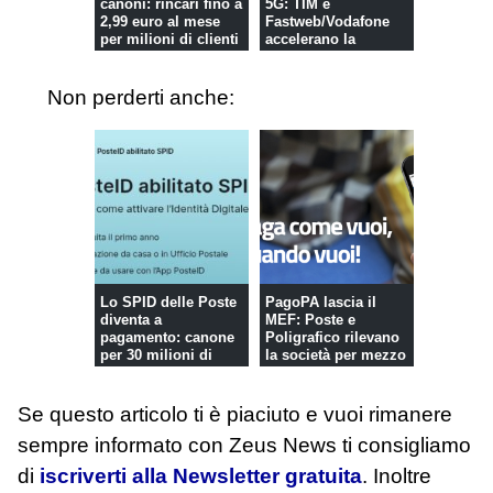
canoni: rincari fino a
5G: TIM e
2,99 euro al mese
Fastweb/Vodafone
per milioni di clienti
accelerano la
copertura nazionale
Non perderti anche:
Lo SPID delle Poste
PagoPA lascia il
diventa a
MEF: Poste e
pagamento: canone
Poligrafico rilevano
per 30 milioni di
la società per mezzo
utenti, con qu...
mil...
Se questo articolo ti è piaciuto e vuoi rimanere
sempre informato con Zeus News
ti consigliamo
di
iscriverti alla Newsletter gratuita
. Inoltre