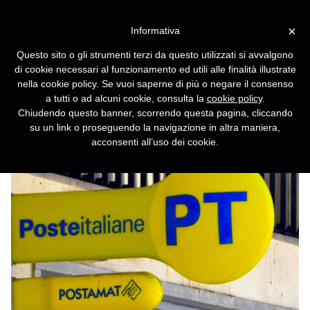
Vai alla versione desktop
×
Informativa
La telefonia ritorna allo Stato:
Questo sito o gli strumenti terzi da questo utilizzati si avvalgono
Poste Italiane vuole acquisire
di cookie necessari al funzionamento ed utili alle finalità illustrate
TIM
nella cookie policy. Se vuoi saperne di più o negare il consenso
a tutti o ad alcuni cookie, consulta la
cookie policy
.
Poste Italiane lancia un'OPAS per comprare
Chiudendo questo banner, scorrendo questa pagina, cliccando
tutta TIM.
su un link o proseguendo la navigazione in altra maniera,
acconsenti all’uso dei cookie.