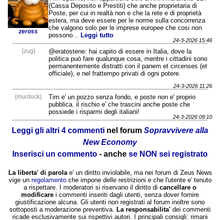
(Cassa Deposito e Prestiti) che anche proprietaria di
Poste, per cui in realtà non e che la rete e di proprietà
estera, ma deve essere per le norme sulla concorrenza
che valgono solo per le imprese europee che cosi non
zeross
possono...
Leggi tutto
24-3-2026 15:46
{zug}
@eratostene: hai capito di essere in Italia, dove la
politica può fare qualunque cosa, mentre i cittadini sono
permanentemente distratti con il panem et circenses (et
officiale), e nel frattempo privati di ogni potere.
24-3-2026 11:26
{murdock}
Tim e' un pozzo senza fondo, e poste non e' proprio
pubblica. il rischio e' che trascini anche poste che
possiede i risparmi degli italiani!
24-3-2026 09:10
Leggi gli altri 4 commenti
nel forum
Sopravvivere alla
New Economy
Inserisci un commento
- anche
se NON sei registrato
La liberta' di parola
e' un diritto inviolabile, ma nei forum di Zeus News
vige un
regolamento
che impone delle restrizioni e che l'utente e' tenuto
a rispettare. I moderatori si riservano il diritto di
cancellare o
modificare
i commenti inseriti dagli utenti, senza dover fornire
giustificazione alcuna. Gli utenti non registrati al forum inoltre sono
sottoposti a moderazione preventiva.
La responsabilita'
dei commenti
ricade esclusivamente sui rispettivi autori. I principali consigli: rimani