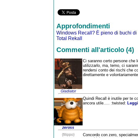
Approfondimenti
Windows Recall? È pieno di buchi di
Total Rekall
Commenti all'articolo (4)
Ci saranno certo persone che lo
utilizzarlo, ma, temo, ci sara
rendersi conto dei rischi che c
direttamente e volontariament
Gladiator
Quindi Recall è inutile per te 
ancora utile..... :twisted:
Leggi
zeross
{filippo}
Concordo con zero, specialment