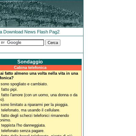
la
Download
News
Flash
Pag2
Sondaggio
Cabina telefonica
i fatto almeno una volta nella vita in una
efonica?
 sono spogliato e cambiato.
 fatto pipì.
 fatto l'amore (con un uomo, una donna o da
lo).
 sono limitato a ripararmi per la pioggia.
 telefonato, ma usando il cellulare.
 fatto degli scherzi telefonici rimanendo
onimo.
 teppista l'ho danneggiata.
 telefonato senza pagare.