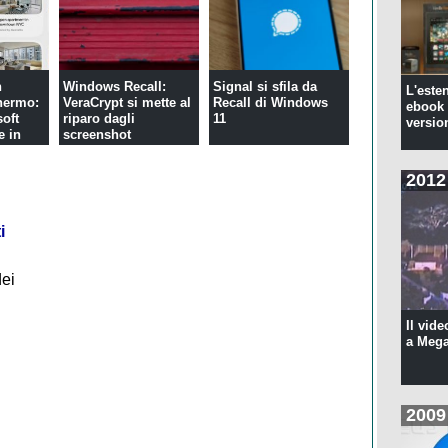
n
Windows Recall:
Signal si sfila da
L'este
hermo:
VeraCrypt si mette al
Recall di Windows
ebook 
soft
riparo dagli
11
versio
e in
screenshot
2012
i
dei
Il vide
a Meg
2009