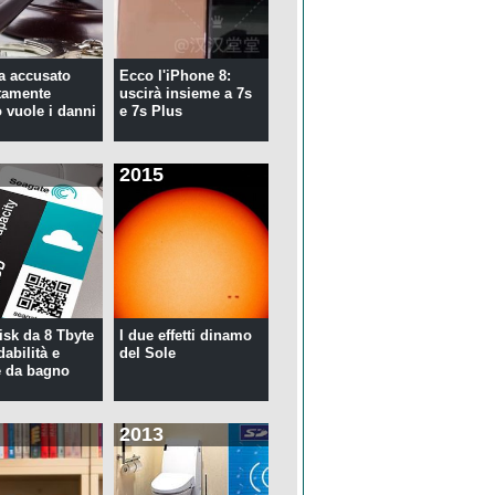
ta accusato
Ecco l'iPhone 8:
tamente
uscirà insieme a 7s
 vuole i danni
e 7s Plus
2015
isk da 8 Tbyte
I due effetti dinamo
idabilità e
del Sole
 da bagno
2013