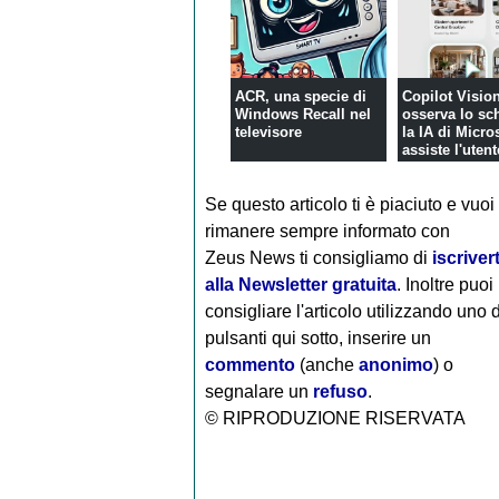
ACR, una specie di
Copilot Visio
Windows Recall nel
osserva lo sc
televisore
la IA di Micro
assiste l'utent
te...
Se questo articolo ti è piaciuto e vuoi
rimanere sempre informato con
Zeus News
ti consigliamo di
iscrivert
alla Newsletter gratuita
. Inoltre puoi
consigliare l'articolo utilizzando uno 
pulsanti qui sotto, inserire un
commento
(anche
anonimo
) o
segnalare un
refuso
.
© RIPRODUZIONE RISERVATA