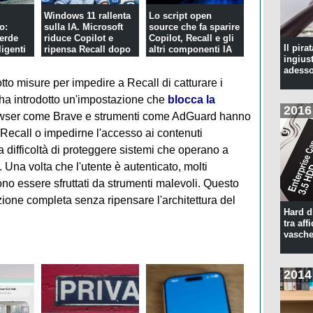
Windows 11 rallenta
Lo script open
o:
sulla IA. Microsoft
source che fa sparire
erde
riduce Copilot e
Copilot, Recall e gli
Il pira
ligenti
ripensa Recall dopo
altri componenti IA
ingius
el...
le ...
d...
adesso
to misure per impedire a Recall di catturare i
 ha introdotto un'impostazione che
blocca la
2016
owser come Brave e strumenti come AdGuard hanno
 Recall o impedirne l'accesso ai contenuti
a difficoltà di proteggere sistemi che operano a
 Una volta che l'utente è autenticato, molti
no essere sfruttati da strumenti malevoli. Questo
one completa senza ripensare l'architettura del
Hard d
tra aff
vasche
2014