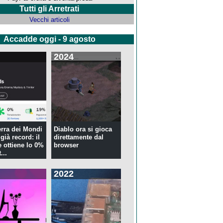
Tutti gli Arretrati
Vecchi articoli
Accadde oggi - 9 agosto
2024
rra dei Mondi
Diablo ora si gioca
già record: il
direttamente dal
 ottiene lo 0%
browser
...
2022