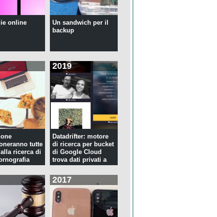
ie online
Un sandwich per il
backup
2019
hone
Datadrifter: motore
oneranno tutte
di ricerca per bucket
 alla ricerca di
di Google Cloud
rnografia
trova dati privati a
p...
2017