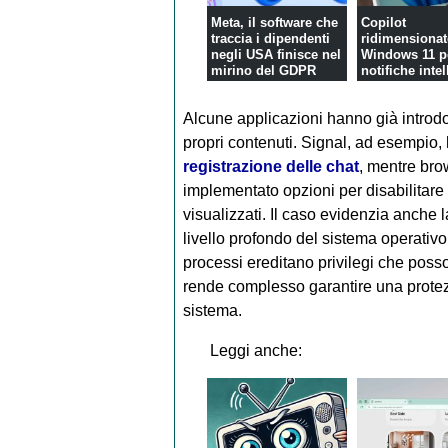
Meta, il software che
Copilot
traccia i dipendenti
ridimensionat
negli USA finisce nel
Windows 11 p
mirino del GDPR
notifiche intel
e assistenza n
Alcune applicazioni hanno già introdot
propri contenuti. Signal, ad esempio,
registrazione delle chat
, mentre br
implementato opzioni per disabilitare
visualizzati. Il caso evidenzia anche l
livello profondo del sistema operativo.
processi ereditano privilegi che posso
rende complesso garantire una protezi
sistema.
Leggi anche: