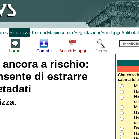
ocus
Sicurezza
Trucchi
Maipiusenza
Segnalazioni
Sondaggi
Antibufa
Forum
Contatti
Accadde oggi
Cerca
ancora a rischio:
nsente di estrarre
Che cosa ha
cabina tel
tadati
Mi
Ho
Ho
izza.
so
Mi
Ho
Ho
an
Da
Ho