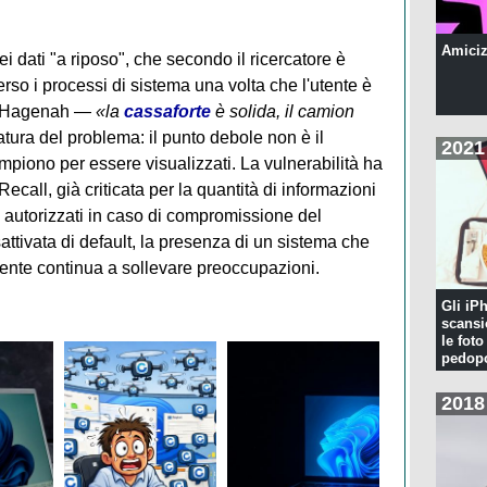
Amiciz
ei dati "a riposo", che secondo il ricercatore è
verso i processi di sistema una volta che l'utente è
da Hagenah —
«la
cassaforte
è solida, il camion
tura del problema: il punto debole non è il
2021
mpiono per essere visualizzati. La vulnerabilità ha
 Recall, già criticata per la quantità di informazioni
on autorizzati in caso di compromissione del
attivata di default, la presenza di un sistema che
'utente continua a sollevare preoccupazioni.
Gli iP
scansi
le foto
pedopo
2018