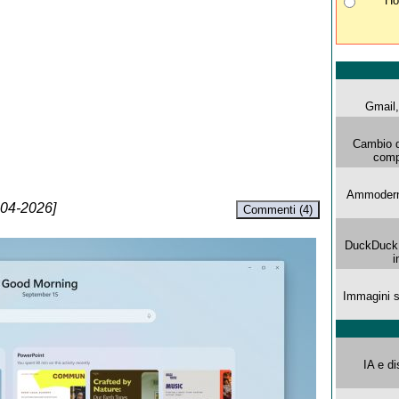
Ho
Gmail, 
Cambio d
comp
Ammoderna
-04-2026]
Commenti (4)
DuckDuck G
i
Immagini s
IA e di