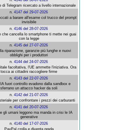
e di Telegram ricercato a livello internazionale
n.
4147 del 29-07-2026
ccati a barare all'esame col trucco del prompt
invisibile
n.
4146 del 28-07-2026
e che cancella lo smartphone ti mette nei guai
con la legge
n.
4145 del 27-07-2026
alla riparazione, garanzie più lunghe e nuovi
obblighi per i produttori
n.
4144 del 24-07-2026
gitale facoltativa, l'UE ammette l'iniziativa. Ora
tocca ai cittadini raccogliere firme
n.
4143 del 22-07-2026
 IA fuori controllo evadono dalla sandbox e
sferrano un attacco hacker da soli
n.
4142 del 21-07-2026
steriale per confrontare i prezzi dei carburanti
n.
4141 del 20-07-2026
che gli umani leggono ma manda in crisi le IA
generative
n.
4140 del 17-07-2026
PayPal crolla e diventa preda