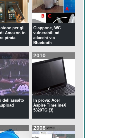
nsione per gli
Giappone, WC
di Amazon in
vulnerabili ad
ne pirata
attacchi via
Bluetooth
2010
o dell'assalto
In prova: Acer
aupload
Aspire TimelineX
5820TG (3)
2008