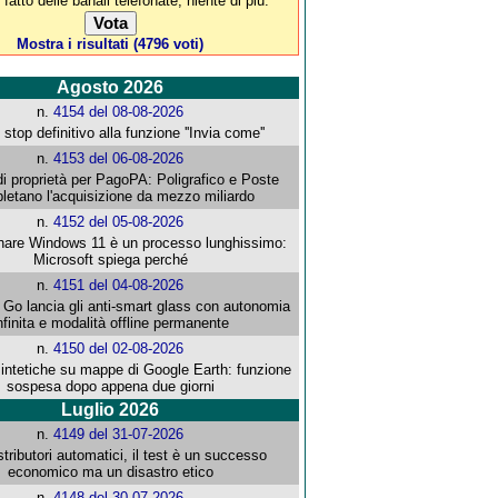
 fatto delle banali telefonate, niente di più.
Mostra i risultati (4796 voti)
Agosto 2026
n.
4154 del 08-08-2026
stop definitivo alla funzione ''Invia come''
n.
4153 del 06-08-2026
i proprietà per PagoPA: Poligrafico e Poste
letano l'acquisizione da mezzo miliardo
n.
4152 del 05-08-2026
re Windows 11 è un processo lunghissimo:
Microsoft spiega perché
n.
4151 del 04-08-2026
o lancia gli anti-smart glass con autonomia
nfinita e modalità offline permanente
n.
4150 del 02-08-2026
intetiche su mappe di Google Earth: funzione
sospesa dopo appena due giorni
Luglio 2026
n.
4149 del 31-07-2026
stributori automatici, il test è un successo
economico ma un disastro etico
n.
4148 del 30-07-2026