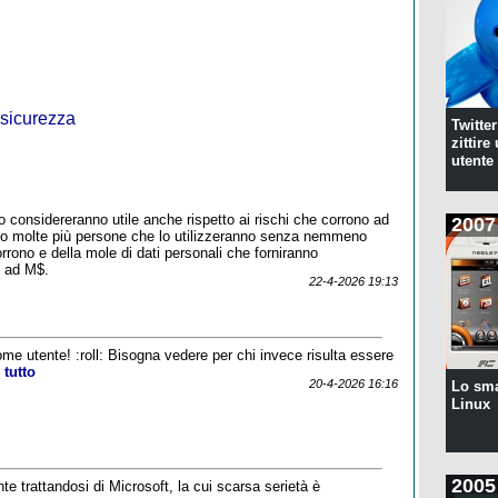
 sicurezza
Twitte
zittire
utente
 considereranno utile anche rispetto ai rischi che corrono ad
2007
nno molte più persone che lo utilizzeranno senza nemmeno
orrono e della mole di dati personali che forniranno
e ad M$.
22-4-2026 19:13
come utente! :roll: Bisogna vedere per chi invece risulta essere
 tutto
20-4-2026 16:16
Lo sm
Linux
2005
e trattandosi di Microsoft, la cui scarsa serietà è