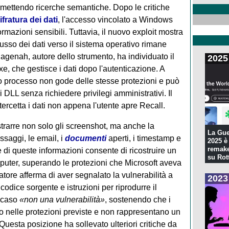
rmettendo ricerche semantiche. Dopo le critiche
ifratura dei dati
, l'accesso vincolato a Windows
rmazioni sensibili. Tuttavia, il nuovo exploit mostra
 flusso dei dati verso il sistema operativo rimane
Hagenah, autore dello strumento, ha individuato il
2025
, che gestisce i dati dopo l'autenticazione. A
to processo non gode delle stesse protezioni e può
 DLL senza richiedere privilegi amministrativi. Il
tercetta i dati non appena l'utente apre Recall.
trarre non solo gli screenshot, ma anche la
La Gue
ssaggi, le email, i
documenti
aperti, i timestamp e
2025 è 
remake
me di queste informazioni consente di ricostruire un
su Rott
computer, superando le protezioni che Microsoft aveva
ercatore afferma di aver segnalato la vulnerabilità a
2023
 codice sorgente e istruzioni per riprodurre il
l caso
«non una vulnerabilità»
, sostenendo che i
no nelle protezioni previste e non rappresentano un
Questa posizione ha sollevato ulteriori critiche da