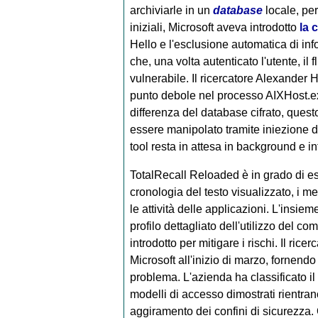
archiviarle in un
database
locale, pe
iniziali, Microsoft aveva introdotto
la c
Hello e l'esclusione automatica di info
che, una volta autenticato l'utente, il
vulnerabile. Il ricercatore Alexander 
punto debole nel processo AIXHost.exe
differenza del database cifrato, ques
essere manipolato tramite iniezione di
tool resta in attesa in background e in
TotalRecall Reloaded è in grado di es
cronologia del testo visualizzato, i me
le attività delle applicazioni. L'insie
profilo dettagliato dell'utilizzo del 
introdotto per mitigare i rischi. Il ric
Microsoft all'inizio di marzo, fornendo
problema. L'azienda ha classificato i
modelli di accesso dimostrati rientra
aggiramento dei confini di sicurezza. 