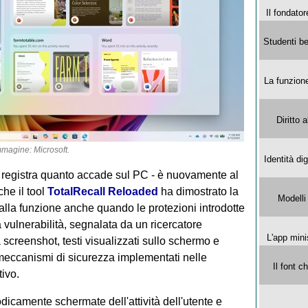
Il fondator
Studenti be
La funzion
Diritto 
mmagine:
Microsoft
.
Identità di
e registra quanto accade sul PC - è nuovamente al
he il tool
TotalRecall Reloaded
ha dimostrato la
Modelli
i dalla funzione anche quando le protezioni introdotte
 vulnerabilità, segnalata da un ricercatore
L'app mini
screenshot, testi visualizzati sullo schermo e
 meccanismi di sicurezza implementati nelle
Il font 
tivo.
odicamente schermate dell'attività dell'utente e