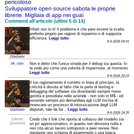
pericoloso
Sviluppatore open source sabota le proprie
librerie. Migliaia di app nei guai
Commenti all'articolo (ultimi 5 di 14)
Infatti non lo è! Il problema è che pare essere la scelta
preferita proprio per ragioni di risparmio e di supposta
efficienza.
Leggi tutto
9-6-2026 09:41
Gladiator
ok_cian
Non è detto che l'unica strada per il debug sia questa. Io
la vedo più come una volontà di risparmiare, al momento.
Leggi tutto
8-6-2026 20:22
Il tuo ragionamento è corretto in linea di principio, la
criticità è dovuta al fatto che la parte di testing e
debugging del software sta diventando sempre meno
gestita e presidiata nelle aziende - non solo in M$ - ed
essendo sempre più demandata agli LLM rischia di
innescare un processo di intossicazione degli LLM
deputati, tale da far...
Leggi tutto
Gladiator
8-6-2026 14:35
{utente
Credo che il link che riporta al collasso del modello sia
anonimo}
un po' approssimativo, in quanto non dimostra nulla e
non cita alcun lavoro sottoposto a peer review. Non
ripropone uno schema di esperimenti o una logica