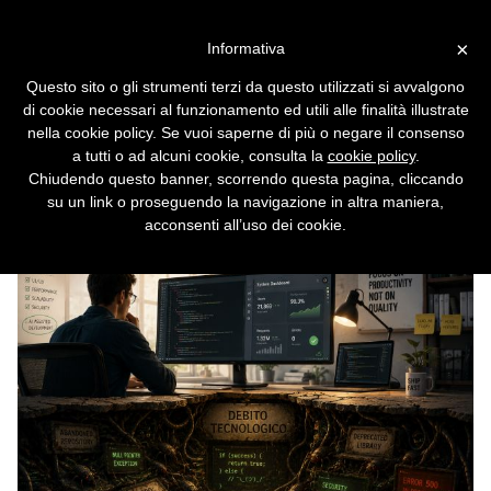
Vai alla versione desktop
×
Informativa
Debito tecnologico e collasso
Questo sito o gli strumenti terzi da questo utilizzati si avvalgono
dello slopware
di cookie necessari al funzionamento ed utili alle finalità illustrate
nella cookie policy. Se vuoi saperne di più o negare il consenso
Cassandra Crossing/ Gli LLM ci stanno
a tutti o ad alcuni cookie, consulta la
cookie policy
.
conducendo verso destinazioni tanto
Chiudendo questo banner, scorrendo questa pagina, cliccando
evidenti quanto preoccupanti. E quella di una
su un link o proseguendo la navigazione in altra maniera,
catastrofe software potrebbe essere la più
acconsenti all’uso dei cookie.
vicina a noi.