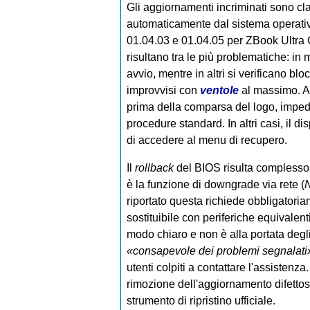
Gli aggiornamenti incriminati sono class
automaticamente dal sistema operativo
01.04.03 e 01.04.05 per ZBook Ultra 
risultano tra le più problematiche: in m
avvio, mentre in altri si verificano blo
improvvisi con
ventole
al massimo. Alc
prima della comparsa del logo, impeden
procedure standard. In altri casi, il di
di accedere al menu di recupero.
Il
rollback
del BIOS risulta complesso. 
è la funzione di downgrade via rete (
riportato questa richiede obbligatori
sostituibile con periferiche equivalen
modo chiaro e non è alla portata degl
«consapevole dei problemi segnalati
utenti colpiti a contattare l'assistenz
rimozione dell'aggiornamento difett
strumento di ripristino ufficiale.