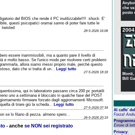
Anybot
che va 
posto 
igatorio del BIOS che rende il PC inutilizzabile!!!! :shock: E'
le, questi psicopatici oramai sanno di poter fare tutte le
:twisted:
2004
28-5-2026 16:08
ero essere inammissibili, ma a quanto pare il livello di
à e molto basso. Se l'unico modo per risolvere certi problemi
grammarla, allora siamo messi proprio male, perché questo
stoso, dato che si tratta di un...
Leggi tutto
27-5-2026 18:18
Monti,
Bill Ga
quentissima, qui in laboratorio passano circa 200 pc portatili
lmeno uno a settimana è bloccato in qualche fase del POST
ggiornamento firmware forzato dagli aggiornamenti Microsoft.
quella di tirare giù la scheda...
Leggi tutto
27-5-2026 07:34
Al caffe' d
Forza! Andi
non se lo filano di pezza. almeno spero...
26-5-2026 20:19
Programma
Errore di let
nto
- anche
se NON sei registrato
Privacy
: