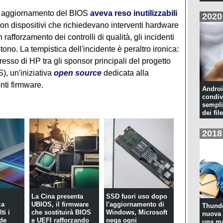
n aggiornamento del BIOS
aveva reso inutilizzabili
2020
con dispositivi che richiedevano interventi hardware
afforzamento dei controlli di qualità, gli incidenti
stono. La tempistica dell'incidente è peraltro ironica:
gresso di HP tra gli sponsor principali del progetto
, un'iniziativa
open source
dedicata alla
nti firmware.
Androi
condiv
sempli
dei file
2018
La Cina presenta
SSD fuori uso dopo
za
UBIOS, il firmware
l'aggiornamento di
Thunde
ti i
che sostituirà BIOS
Windows, Microsoft
nuova 
de
e UEFI rafforzando
nega ogni
una ma