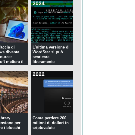
2024
faccia di
L'ultima versione di
ws diventa
WordStar si può
ource:
scaricare
ft metterà il
liberamente
2022
ibrary
Come perdere 200
ensione per
milioni di dollari in
re i blocchi
criptovalute