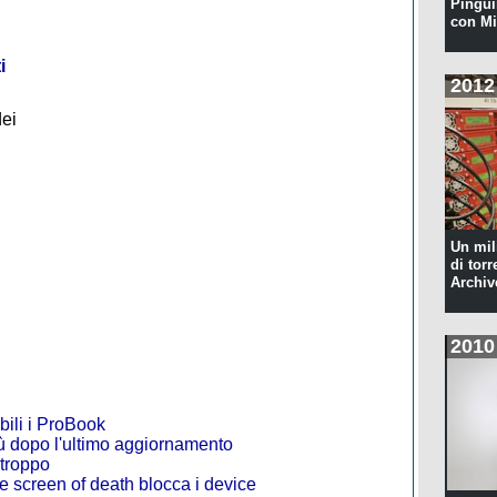
Pingui
con Mi
i
2012
dei
Un mil
di torr
Archiv
2010
bili i ProBook
ù dopo l'ultimo aggiornamento
 troppo
 screen of death blocca i device