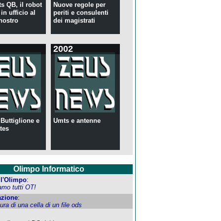
s QB, il robot
Nuove regole per
in ufficio al
periti e consulenti
nostro
dei magistrati
2002
 Buttiglione e
Umts e antenne
tes
Olimpo Informatico
ell'Olimpo
:
amo tutti OT!
zione
:
tura di una cella di un file ods