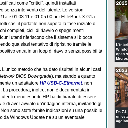
2025
ificati come "critici", quindi installati
 senza intervento dell'utente. Le versioni
G1a e 01.03.11 e 01.05.00 per EliteBook X G1a
olti casi il portatile non supera la fase iniziale di
cchi completi, cicli di riavvio o spegnimenti
uni utenti riferiscono che il sistema si blocca
do qualsiasi tentativo di ripristino tramite le
L'inter
Windo
spositivo entra in un loop di riavvio senza possibilità
open s
Microso
codi...
L'unico metodo che ha dato risultati in alcuni casi
2023
Network BIOS Downgrade
), ma stando a quanto
amente un adattatore
HP USB‑C-Ethernet
, non
ti. La procedura, inoltre, non è documentata in
i utenti meno esperti. HP ha dichiarato di essere
»
e di aver avviato un'indagine interna, invitando gli
a. Non sono state fornite indicazioni su una possibile
Da Z-L
un'est
oso da Windows Update né su un eventuale
aggira