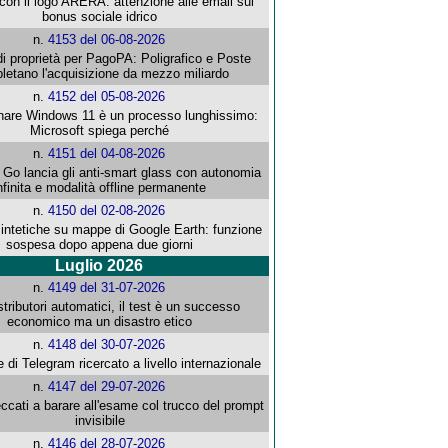
con il logo ARERA: attenzione alle email sul
bonus sociale idrico
n.
4153 del 06-08-2026
i proprietà per PagoPA: Poligrafico e Poste
letano l'acquisizione da mezzo miliardo
n.
4152 del 05-08-2026
re Windows 11 è un processo lunghissimo:
Microsoft spiega perché
n.
4151 del 04-08-2026
o lancia gli anti-smart glass con autonomia
nfinita e modalità offline permanente
n.
4150 del 02-08-2026
intetiche su mappe di Google Earth: funzione
sospesa dopo appena due giorni
Luglio 2026
n.
4149 del 31-07-2026
stributori automatici, il test è un successo
economico ma un disastro etico
n.
4148 del 30-07-2026
e di Telegram ricercato a livello internazionale
n.
4147 del 29-07-2026
ccati a barare all'esame col trucco del prompt
invisibile
n.
4146 del 28-07-2026