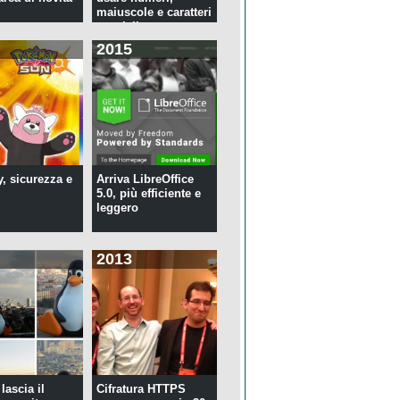
maiuscole e caratteri
speciali ...
2015
y, sicurezza e
Arriva LibreOffice
5.0, più efficiente e
leggero
2013
lascia il
Cifratura HTTPS