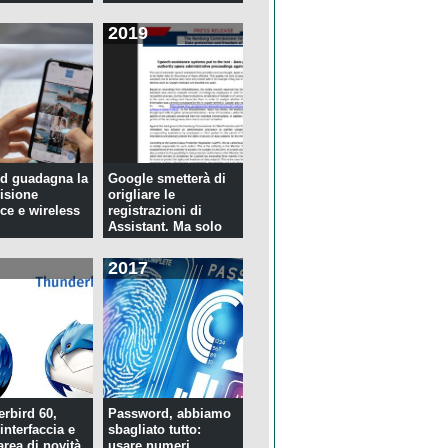
2019
d guadagna la
Google smetterà di
isione
origliare le
ce e wireless
registrazioni di
Assistant. Ma solo
per tre...
2017
rbird 60,
Password, abbiamo
interfaccia e
sbagliato tutto:
rea di novità
usare numeri,