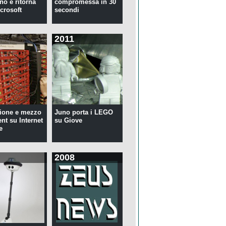
no e ritorna
compromessa in 30
crosoft
secondi
2011
ione e mezzo
Juno porta i LEGO
ent su Internet
su Giove
e
2008