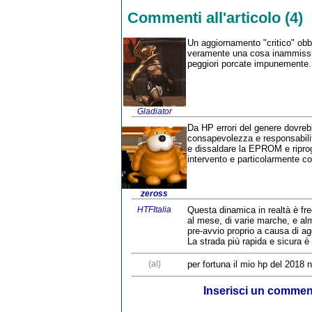
Commenti all'articolo (4)
Un aggiornamento "critico" obbl
veramente una cosa inammissibi
peggiori porcate impunemente. 
Gladiator
Da HP errori del genere dovrebb
consapevolezza e responsabilit
e dissaldare la EPROM e ripro
intervento e particolarmente co
zeross
HTFItalia
Questa dinamica in realtà è fre
al mese, di varie marche, e a
pre-avvio proprio a causa di a
La strada più rapida e sicura è 
{al}
per fortuna il mio hp del 2018 
Inserisci un comme