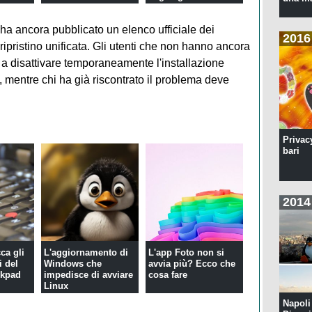
...
responsab...
a ancora pubblicato un elenco ufficiale dei
2016
ripristino unificata. Gli utenti che non hanno ancora
i a disattivare temporaneamente l'installazione
, mentre chi ha già riscontrato il problema deve
Privac
bari
2014
ca gli
L'aggiornamento di
L'app Foto non si
 del
Windows che
avvia più? Ecco che
nkpad
impedisce di avviare
cosa fare
Linux
Napoli 