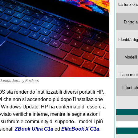
La funzion
Diritto 
Identità di
Modelli
L'app mini
James Jeremy Beckers
.
Il font 
sta rendendo inutilizzabili diversi portatili HP,
tivi che non si accendono più dopo l'installazione
ite Windows Update. HP ha confermato di essere a
iato verifiche interne, mentre le segnalazioni
su forum e community di supporto. I modelli più
sionali
ZBook Ultra G1a
ed
EliteBook X G1a
.