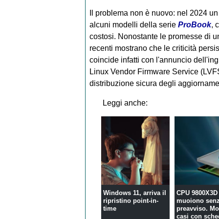
Il problema non è nuovo: nel 2024 u
alcuni modelli della serie
ProBook
, 
costosi. Nonostante le promesse di un r
recenti mostrano che le criticità persi
coincide infatti con l'annuncio dell'in
Linux Vendor Firmware Service (LVFS)
distribuzione sicura degli aggiorname
Leggi anche:
Windows 11, arriva il
CPU 9800X3D
ripristino point-in-
muoiono sen
time
preavviso. Mol
casi con sche