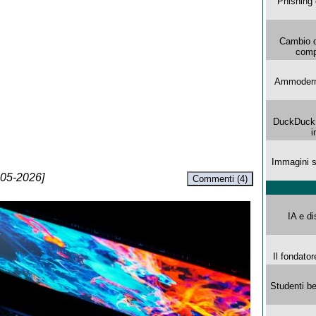
Phishing 
Cambio d
comp
Ammoderna
DuckDuck G
i
Immagini s
-05-2026]
Commenti (4)
IA e di
Il fondator
Studenti be