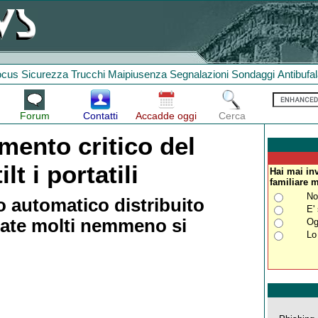
ocus
Sicurezza
Trucchi
Maipiusenza
Segnalazioni
Sondaggi
Antibufa
Forum
Contatti
Accadde oggi
Cerca
mento critico del
t i portatili
Hai mai in
familiare 
No
 automatico distribuito
E'
ate molti nemmeno si
Og
Lo