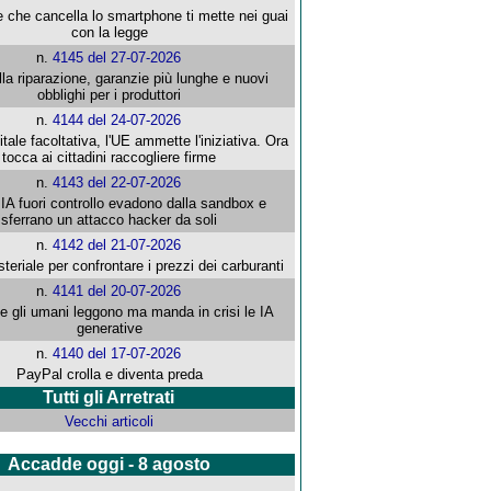
e che cancella lo smartphone ti mette nei guai
con la legge
n.
4145 del 27-07-2026
alla riparazione, garanzie più lunghe e nuovi
obblighi per i produttori
n.
4144 del 24-07-2026
gitale facoltativa, l'UE ammette l'iniziativa. Ora
tocca ai cittadini raccogliere firme
n.
4143 del 22-07-2026
 IA fuori controllo evadono dalla sandbox e
sferrano un attacco hacker da soli
n.
4142 del 21-07-2026
steriale per confrontare i prezzi dei carburanti
n.
4141 del 20-07-2026
che gli umani leggono ma manda in crisi le IA
generative
n.
4140 del 17-07-2026
PayPal crolla e diventa preda
Tutti gli Arretrati
Vecchi articoli
Accadde oggi - 8 agosto