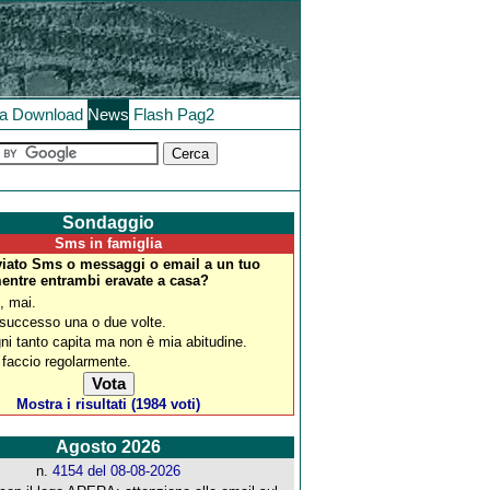
la
Download
News
Flash
Pag2
Sondaggio
Sms in famiglia
viato Sms o messaggi o email a un tuo
mentre entrambi eravate a casa?
, mai.
 successo una o due volte.
ni tanto capita ma non è mia abitudine.
 faccio regolarmente.
Mostra i risultati (1984 voti)
Agosto 2026
n.
4154 del 08-08-2026