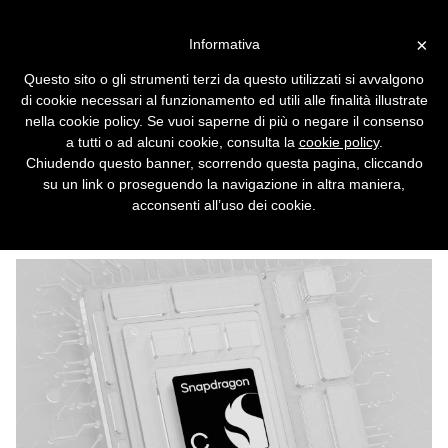
Vai alla versione desktop
×
Informativa
Laptop economici con IA
Questo sito o gli strumenti terzi da questo utilizzati si avvalgono
integrata: Snapdragon C
di cookie necessari al funzionamento ed utili alle finalità illustrate
rivoluziona la fascia entry
nella cookie policy. Se vuoi saperne di più o negare il consenso
a tutti o ad alcuni cookie, consulta la
cookie policy
.
level
Chiudendo questo banner, scorrendo questa pagina, cliccando
su un link o proseguendo la navigazione in altra maniera,
I portatili con il nuovo SoC di Qualcomm
acconsenti all’uso dei cookie.
promettono lunga autonomia, potenza di
calcolo e silenziosità estrema.