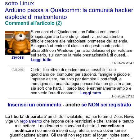
sotto Linux
Arduino passa a Qualcomm: la comunità hacker
esplode di malcontento
Commenti all'articolo (2)
Sono anni che Qualcomm con l'ultima versione di
Snapdragon sta fallendo gli obiettivi, ed ora sembra
difficile credere alle mirabolanti promesse dell'azienda.
Bisognerà attendere il rilascio di questi nuoti portatili
ultrasottili con Windows ( un altra delusione) per valutare
sul serio, sul campo la reale prestazionalità di questi...
zeross
Leggi tutto
1-6-2026 20:41
{fusore}
Certo, l'obiettivo di rendere più accessibile l'uso
quotidiano del computer per studenti, famiglie e piccole
imprese esiste, ma solo per riempire il portafogli, e
immagino sia una strategia concordata con gli altri attori,
sia soft che hard. Il parco buoi è estremamente ampio e
non vede l'ora di donare i...
Leggi tutto
1-6-2026 12:11
Inserisci un commento
- anche
se NON sei registrato
La liberta' di parola
e' un diritto inviolabile, ma nei forum di Zeus News
vige un
regolamento
che impone delle restrizioni e che l'utente e' tenuto
a rispettare. I moderatori si riservano il diritto di
cancellare o
modificare
i commenti inseriti dagli utenti, senza dover fornire
giustificazione alcuna. Gli utenti non registrati al forum inoltre sono