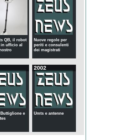
s QB, il robot
Nuove regole per
in ufficio al
periti e consulenti
nostro
dei magistrati
2002
 Buttiglione e
Umts e antenne
tes