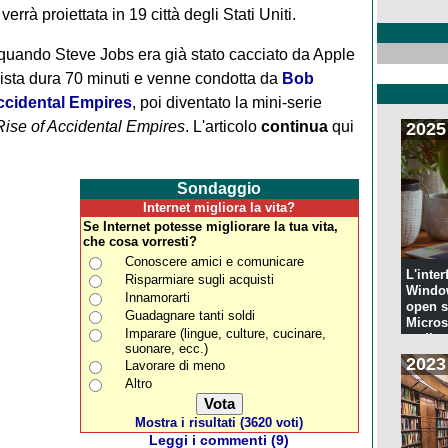
verrà proiettata in 19 città degli Stati Uniti.
5, quando Steve Jobs era già stato cacciato da Apple
vista dura 70 minuti e venne condotta da
Bob
cidental Empires
, poi diventato la mini-serie
Rise of Accidental Empires
.
L'articolo
continua
qui
2025
Sondaggio
Internet migliora la vita?
Se Internet potesse migliorare la tua vita,
che cosa vorresti?
Conoscere amici e comunicare
L'inter
Risparmiare sugli acquisti
Windo
Innamorarti
open s
Guadagnare tanti soldi
Microso
Imparare (lingue, culture, cucinare,
codi...
suonare, ecc.)
2023
Lavorare di meno
Altro
Mostra i risultati (3620 voti)
Leggi i commenti (9)