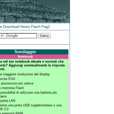
la
Download
News
Flash
Pag2
Sondaggio
Notebook
 nel tuo notebook attuale e vorresti che
ente? Aggiungi eventualmente la risposta
nti.
a maggiore risoluzione del display
uscita VGA
 processore più veloce
ù memoria Flash
 possibilità di utilizzare una batteria più
pace
 porta LAN
meno una porta USB supplementare o una
B 3.0
ù memoria RAM