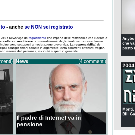
nto
- anche
se NON sei registrato
 di Zeus News vige un
regolamento
che impone delle restrizioni e che l'utente e'
Anybot
ancellare o modificare
i commenti inseriti dagli utenti, senza dover fornire
che va 
um inoltre sono sottoposti a moderazione preventiva.
La responsabilita'
dei
posto 
ncipali consigli: rimani sempre in argomento; evita commenti offensivi, volgari,
; non inserire dati personali, link inutili o spam in generale.
menti)
News
(4 commenti)
2004
Monti,
Bill Ga
Il padre di Internet va in
pensione