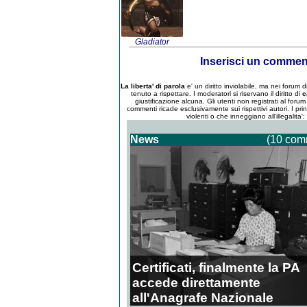
Gladiator
Inserisci un comme
La liberta' di parola
e' un diritto inviolabile, ma nei forum
tenuto a rispettare. I moderatori si riservano il diritto di
c
giustificazione alcuna. Gli utenti non registrati al for
commenti ricade esclusivamente sui rispettivi autori. I pri
violenti o che inneggiano all'illegalita'
News
(10 com
Certificati, finalmente la PA
accede direttamente
all'Anagrafe Nazionale