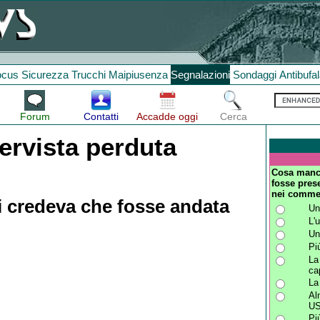
ocus
Sicurezza
Trucchi
Maipiusenza
Segnalazioni
Sondaggi
Antibufa
Forum
Contatti
Accadde oggi
Cerca
tervista perduta
Cosa manca
fosse pres
nei comme
si credeva che fosse andata
Un
L'
Un
Pi
La
ca
La
Al
US
Pi