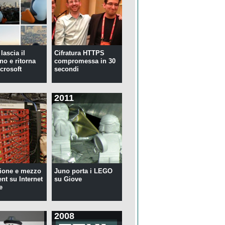
lascia il
Cifratura HTTPS
no e ritorna
compromessa in 30
crosoft
secondi
2011
ione e mezzo
Juno porta i LEGO
ent su Internet
su Giove
e
2008