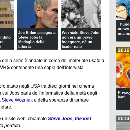
Thunde
nuova 
Joe Biden assegna a
Wozniak: Steve Jobs
una ma
venduto
Steve Jobs la
non era un bravo
tre
Medaglia della
ingegnere, né un
i
Libertà
leader nato
2016
a della serie è andato in cerca del materiale usato a
a VHS
contenente una copia dell'intervista
roiettato negli USA tra dieci giorni nei cinema
Privac
n cui Jobs parla dell'informatica della metà degli
bari
a
Steve Wozniak
e della speranza di tornare
ndare.
2014
e un sito web, chiamato
Steve Jobs, the lost
sta perduta
.