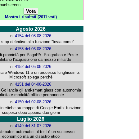
 touchscreen
Mostra i risultati (2011 voti)
Agosto 2026
n.
4154 del 08-08-2026
stop definitivo alla funzione ''Invia come''
n.
4153 del 06-08-2026
i proprietà per PagoPA: Poligrafico e Poste
letano l'acquisizione da mezzo miliardo
n.
4152 del 05-08-2026
re Windows 11 è un processo lunghissimo:
Microsoft spiega perché
n.
4151 del 04-08-2026
o lancia gli anti-smart glass con autonomia
nfinita e modalità offline permanente
n.
4150 del 02-08-2026
intetiche su mappe di Google Earth: funzione
sospesa dopo appena due giorni
Luglio 2026
n.
4149 del 31-07-2026
stributori automatici, il test è un successo
economico ma un disastro etico