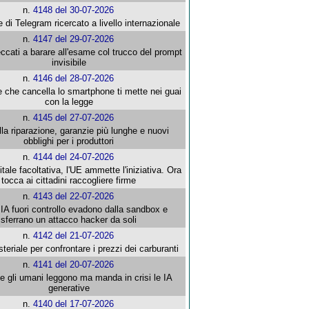
n.
4148 del 30-07-2026
e di Telegram ricercato a livello internazionale
n.
4147 del 29-07-2026
ccati a barare all'esame col trucco del prompt
invisibile
n.
4146 del 28-07-2026
e che cancella lo smartphone ti mette nei guai
con la legge
n.
4145 del 27-07-2026
alla riparazione, garanzie più lunghe e nuovi
obblighi per i produttori
n.
4144 del 24-07-2026
gitale facoltativa, l'UE ammette l'iniziativa. Ora
tocca ai cittadini raccogliere firme
n.
4143 del 22-07-2026
 IA fuori controllo evadono dalla sandbox e
sferrano un attacco hacker da soli
n.
4142 del 21-07-2026
steriale per confrontare i prezzi dei carburanti
n.
4141 del 20-07-2026
che gli umani leggono ma manda in crisi le IA
generative
n.
4140 del 17-07-2026