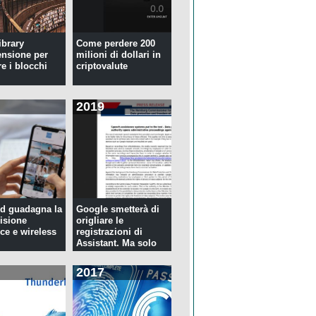
ibrary
Come perdere 200
ensione per
milioni di dollari in
re i blocchi
criptovalute
2019
d guadagna la
Google smetterà di
isione
origliare le
ce e wireless
registrazioni di
Assistant. Ma solo
per tre...
2017