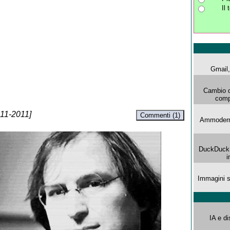
Il
Gmail, 
Cambio d
comp
-11-2011]
Commenti (1)
Ammoderna
DuckDuck G
i
Immagini s
IA e di