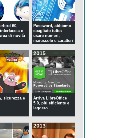
rbird 60,
Password, abbiamo
interfaccia e
sbagliato tutto:
rea di novità
usare numeri,
maiuscole e caratteri
speciali ...
2015
y, sicurezza e
Arriva LibreOffice
5.0, più efficiente e
leggero
2013