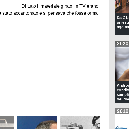
Di tutto il materiale girato, in TV erano
era stato accantonato e si pensava che fosse ormai
Da Z-L
un'est
aggira
2020
Androi
condiv
sempli
dei file
2018