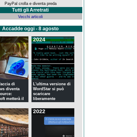
PayPal crolla e diventa preda
Tutti gli Arretrati
Vecchi articoli
Accadde oggi - 8 agosto
2024
faccia di
L'ultima versione di
ws diventa
WordStar si può
ource:
scaricare
ft metterà il
liberamente
2022