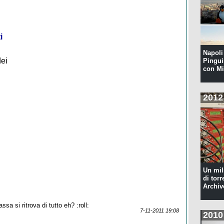
i
Napoli 
dei
Pingui
con Mi
2012
Un mil
di torr
Archiv
sa si ritrova di tutto eh? :roll:
7-11-2011 19:08
2010