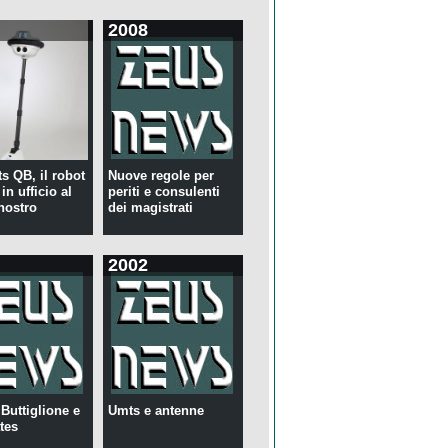
2008
s QB, il robot
Nuove regole per
in ufficio al
periti e consulenti
nostro
dei magistrati
2002
 Buttiglione e
Umts e antenne
tes