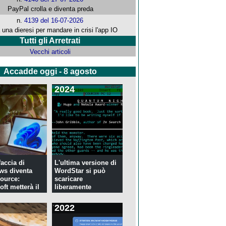
PayPal crolla e diventa preda
n.
4139 del 16-07-2026
 una dieresi per mandare in crisi l'app IO
Tutti gli Arretrati
Vecchi articoli
Accadde oggi - 8 agosto
2024
faccia di
L'ultima versione di
ws diventa
WordStar si può
ource:
scaricare
ft metterà il
liberamente
2022