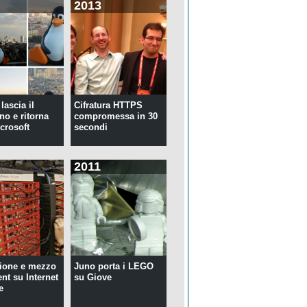
2013
lascia il
Cifratura HTTPS
no e ritorna
compromessa in 30
crosoft
secondi
2011
ione e mezzo
Juno porta i LEGO
ent su Internet
su Giove
e