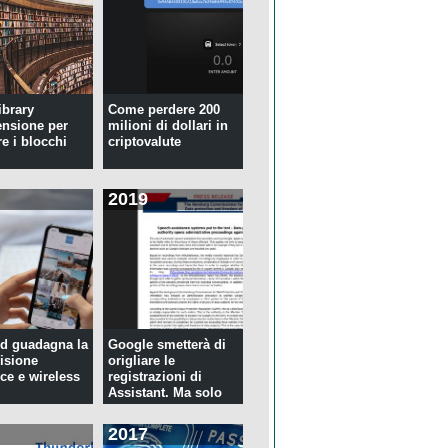
ibrary
Come perdere 200
ensione per
milioni di dollari in
re i blocchi
criptovalute
2019
d guadagna la
Google smetterà di
isione
origliare le
ce e wireless
registrazioni di
Assistant. Ma solo
per tre...
2017