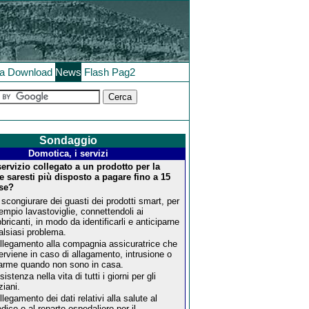
la
Download
News
Flash
Pag2
Sondaggio
Domotica, i servizi
ervizio collegato a un prodotto per la
 saresti più disposto a pagare fino a 15
se?
 scongiurare dei guasti dei prodotti smart, per
empio lavastoviglie, connettendoli ai
bbricanti, in modo da identificarli e anticiparne
alsiasi problema.
llegamento alla compagnia assicuratrice che
terviene in caso di allagamento, intrusione o
larme quando non sono in casa.
istenza nella vita di tutti i giorni per gli
ziani.
llegamento dei dati relativi alla salute al
dico o al reparto ospedaliero per il