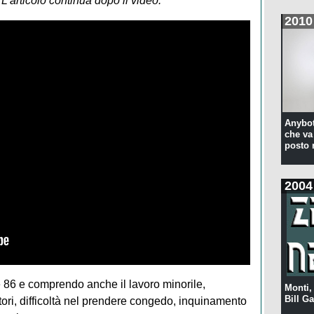
.
L'articolo continua dopo il video.
2010
Anybot
che va 
posto 
2004
e 86 e comprendo anche il lavoro minorile,
Monti,
Bill Ga
tori, difficoltà nel prendere congedo, inquinamento