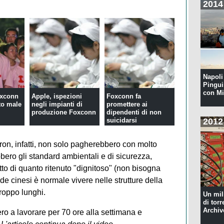
2014
Napoli 
Pingui
con Mi
oxconn
Apple, ispezioni
Foxconn fa
to male
negli impianti di
promettere ai
produzione Foxconn
dipendenti di non
suicidarsi
2012
ron, infatti, non solo pagherebbero con molto
bbero gli standard ambientali e di sicurezza,
otto di quanto ritenuto "dignitoso" (non bisogna
e cinesi è normale vivere nelle strutture della
troppo lunghi.
Un mil
di torr
Archiv
ero a lavorare per 70 ore alla settimana e