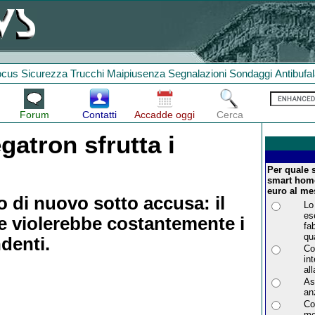
ocus
Sicurezza
Trucchi
Maipiusenza
Segnalazioni
Sondaggi
Antibufa
Forum
Contatti
Accadde oggi
Cerca
atron sfrutta i
Per quale s
smart home
euro al me
o di nuovo sotto accusa: il
Lo
es
e violerebbe costantemente i
fa
qu
ndenti.
Co
in
al
Ass
an
Co
me