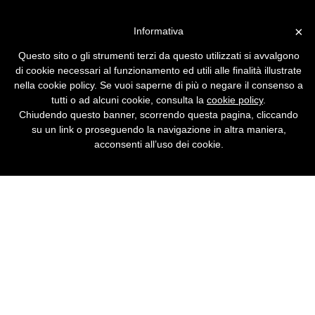
Vai alla versione desktop
×
Informativa
Sempre debiti per Telecom
Questo sito o gli strumenti terzi da questo utilizzati si avvalgono
Italia
di cookie necessari al funzionamento ed utili alle finalità illustrate
nella cookie policy. Se vuoi saperne di più o negare il consenso a
Più ombre che luci nella fusione Olivetti -
tutti o ad alcuni cookie, consulta la
cookie policy
.
Telecom Italia.
Chiudendo questo banner, scorrendo questa pagina, cliccando
su un link o proseguendo la navigazione in altra maniera,
acconsenti all’uso dei cookie.