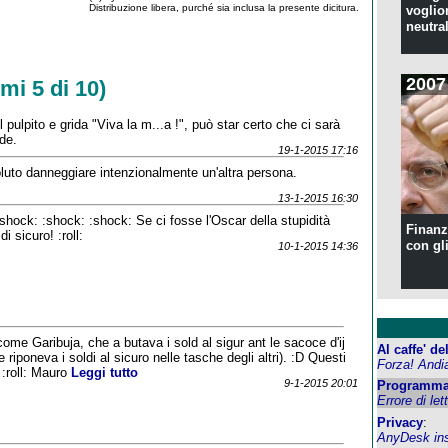
Distribuzione libera, purché sia inclusa la presente dicitura.
voglion
neutral
2007
mi 5 di 10)
pulpito e grida "Viva la m...a !", può star certo che ci sarà
de.
19-1-2015 17:16
oluto danneggiare intenzionalmente un'altra persona.
13-1-2015 16:30
shock: :shock: :shock: Se ci fosse l'Oscar della stupidità
Finanzi
i sicuro! :roll:
con gl
10-1-2015 14:36
come Garibuja, che a butava i sold al sigur ant le sacoce d'ij
Al caffe' d
riponeva i soldi al sicuro nelle tasche degli altri). :D Questi
Forza! Andi
. :roll: Mauro
Leggi tutto
9-1-2015 20:01
Programma
Errore di let
Privacy
:
AnyDesk inst