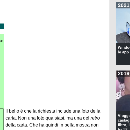
2021
un
i
Windo
le app
2019
Il bello è che la richiesta include una foto della
Vlogge
carta. Non una foto qualsiasi, ma una del
retro
castagn
della carta. Che ha quindi in bella mostra non
filtro, 
ha 58..