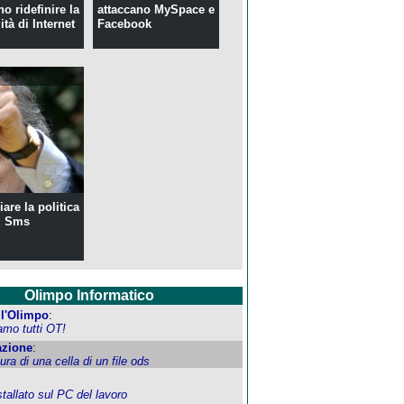
o ridefinire la
attaccano MySpace e
ità di Internet
Facebook
are la politica
i Sms
Olimpo Informatico
ell'Olimpo
:
amo tutti OT!
zione
:
tura di una cella di un file ods
allato sul PC del lavoro