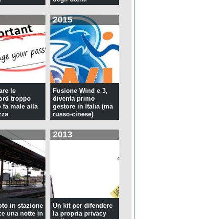
2015
re le
Fusione Wind e 3,
rd troppo
diventa primo
 fa male alla
gestore in Italia (ma
zza
russo-cinese)
2013
oto in stazione
Un kit per difendere
ce una notte in
la propria privacy