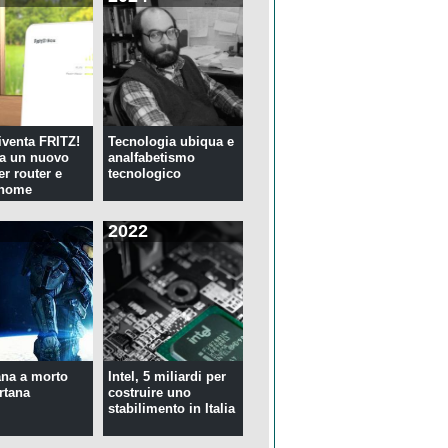
venta FRITZ!
Tecnologia ubiqua e
ia un nuovo
analfabetismo
er router e
tecnologico
 home
2022
na a morto
Intel, 5 miliardi per
rtana
costruire uno
stabilimento in Italia