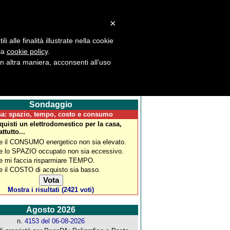
×
 alle finalità illustrate nella cookie
 la
cookie policy
.
la
Download
News
Flash
Pag2
 altra maniera, acconsenti all’uso
Sondaggio
a: spazio, tempo, costo e consumo
uisti un elettrodomestico per la casa,
ttutto...
e il CONSUMO energetico non sia elevato.
e lo SPAZIO occupato non sia eccessivo.
e mi faccia risparmiare TEMPO.
e il COSTO di acquisto sia basso.
Mostra i risultati (2421 voti)
Agosto 2026
n.
4153 del 06-08-2026