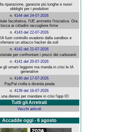
alla riparazione, garanzie più lunghe e nuovi
obblighi per i produttori
n.
4144 del 24-07-2026
gitale facoltativa, l'UE ammette l'iniziativa. Ora
tocca ai cittadini raccogliere firme
n.
4143 del 22-07-2026
 IA fuori controllo evadono dalla sandbox e
sferrano un attacco hacker da soli
n.
4142 del 21-07-2026
steriale per confrontare i prezzi dei carburanti
n.
4141 del 20-07-2026
che gli umani leggono ma manda in crisi le IA
generative
n.
4140 del 17-07-2026
PayPal crolla e diventa preda
n.
4139 del 16-07-2026
 una dieresi per mandare in crisi l'app IO
Tutti gli Arretrati
Vecchi articoli
Accadde oggi - 6 agosto
2024