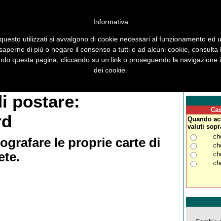
Informativa
questo utilizzati si avvalgono di cookie necessari al funzionamento ed utili
 saperne di più o negare il consenso a tutti o ad alcuni cookie, consulta
ocus
Sicurezza
Trucchi
Maipiusenza
Segnalazioni
Sondaggi
Antibufa
o questa pagina, cliccando su un link o proseguendo la navigazione in
dei cookie.
Forum
Contatti
Accadde oggi
Cerca
i postare:
Cas
rd
Quando acq
valuti sopra
ch
grafare le proprie carte di
ch
ete.
ch
ch