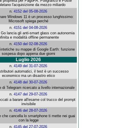
i proprietà per PagoPA: Poligrafico e Poste
letano l'acquisizione da mezzo miliardo
n.
4152 del 05-08-2026
re Windows 11 è un processo lunghissimo:
Microsoft spiega perché
n.
4151 del 04-08-2026
o lancia gli anti-smart glass con autonomia
nfinita e modalità offline permanente
n.
4150 del 02-08-2026
intetiche su mappe di Google Earth: funzione
sospesa dopo appena due giorni
Luglio 2026
n.
4149 del 31-07-2026
stributori automatici, il test è un successo
economico ma un disastro etico
n.
4148 del 30-07-2026
e di Telegram ricercato a livello internazionale
n.
4147 del 29-07-2026
ccati a barare all'esame col trucco del prompt
invisibile
n.
4146 del 28-07-2026
e che cancella lo smartphone ti mette nei guai
con la legge
n.
4145 del 27-07-2026