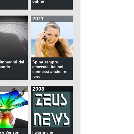
online
2011
immagini dal
Spina sempre
sonda
attaccata: italiani
connessi anche in
ferie
2008
 e Verizon
I worm che