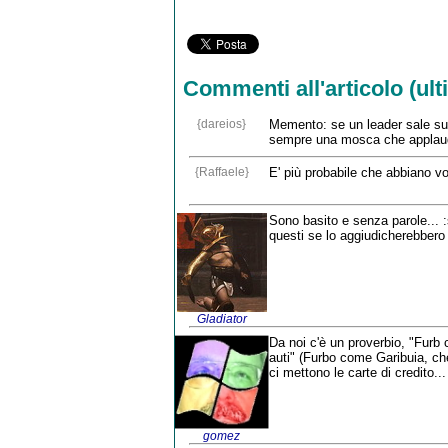
Commenti all'articolo (ulti
{dareios}
Memento: se un leader sale sul 
sempre una mosca che applau
{Raffaele}
E' più probabile che abbiano v
Sono basito e senza parole... :
questi se lo aggiudicherebbero d
Gladiator
Da noi c'è un proverbio, "Furb 
auti" (Furbo come Garibuia, che 
ci mettono le carte di credito..
gomez