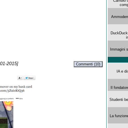
Cambio d
comp
Ammoderna
DuckDuck G
i
Immagini s
-01-2015]
Commenti (10)
IA e di
Il fondator
Studenti be
La funzion