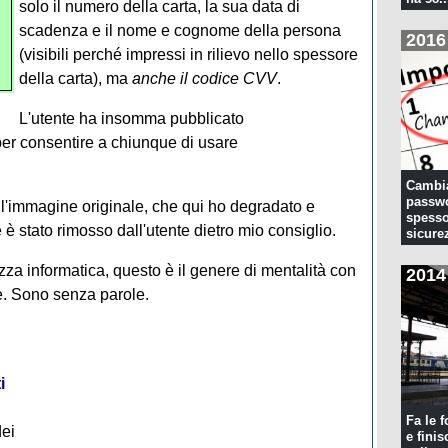
solo il numero della carta, la sua data di
scadenza e il nome e cognome della persona
2016
(visibili perché impressi in rilievo nello spessore
della carta), ma
anche il codice CVV
.
L'utente ha insomma pubblicato
i per consentire a chiunque di usare
Cambia
passwo
ell'immagine originale, che qui ho degradato e
spesso
e è stato rimosso dall'utente dietro mio consiglio.
sicure
za informatica, questo è il genere di mentalità con
2014
re. Sono senza parole.
i
Fa le f
dei
e finis