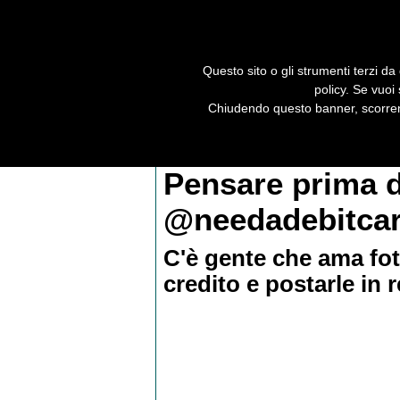
Questo sito o gli strumenti terzi da 
policy. Se vuoi
Home
Editoriale
Recensioni
F
Chiudendo questo banner, scorrend
Newsletter
Feed RSS
Facebook
Pensare prima d
@needadebitca
C'è gente che ama foto
credito e postarle in r