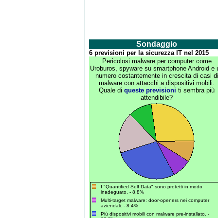
Sondaggio
6 previsioni per la sicurezza IT nel 2015
Pericolosi malware per computer come
Uroburos, spyware su smartphone Android e 
numero costantemente in crescita di casi d
malware con attacchi a dispositivi mobili.
Quale di
queste previsioni
ti sembra più
attendibile?
I "Quantified Self Data" sono protetti in modo
inadeguato. - 8.8%
Multi-target malware: door-openers nei computer
aziendali. - 8.4%
Più dispositivi mobili con malware pre-installato. -