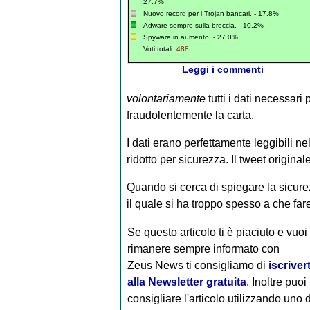
27.7%
Nuovo record per i Trojan bancari. - 17.8%
Adware sempre sulla breccia. - 10.2%
Spyware in aumento. - 27.0%
Voti totali:
488
Leggi i commenti
volontariamente
tutti i dati necessar
fraudolentemente la carta.
I dati erano perfettamente leggibili n
ridotto per sicurezza. Il tweet original
Quando si cerca di spiegare la sicurez
il quale si ha troppo spesso a che fa
Se questo articolo ti è piaciuto e vuoi
rimanere sempre informato con
Zeus News
ti consigliamo di
iscrivert
alla Newsletter gratuita
. Inoltre puoi
consigliare l'articolo utilizzando uno 