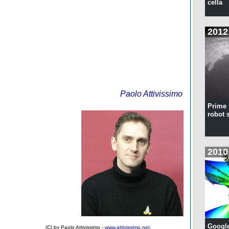
cella
2012
Paolo Attivissimo
Prime 
robot 
2010
Google
(C) by Paolo Attivissimo -
www.attivissimo.net
.