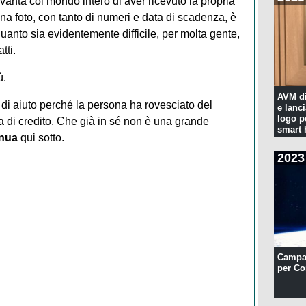
si vanta col mondo intero di aver ricevuto la propria
na foto, con tanto di numeri e data di scadenza, è
quanto sia evidentemente difficile, per molta gente,
tti.
ù.
AVM di
 di aiuto perché la persona ha rovesciato del
e lanc
logo p
a di credito. Che già in sé non è una grande
smart
inua
qui sotto.
2023
Campa
per Co