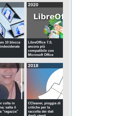
2020
ws 10 blocca
LibreOffice 7.0,
 indesiderate
ancora più
compatibile con
Microsoft Office
2018
r colta in
CCleaner, pioggia di
a: salta il
critiche per la
la ''ragazza''
raccolta dei dati
.
degli utenti