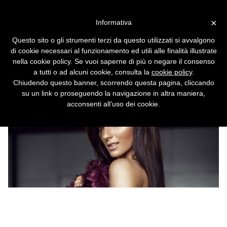
Vai alla versione desktop
×
Informativa
HoloLens, il primo titolo di
Questo sito o gli strumenti terzi da questo utilizzati si avvalgono
realtà virtuale per adulti cerca
di cookie necessari al funzionamento ed utili alle finalità illustrate
beta tester
nella cookie policy. Se vuoi saperne di più o negare il consenso
a tutti o ad alcuni cookie, consulta la
cookie policy
.
Chiudendo questo banner, scorrendo questa pagina, cliccando
su un link o proseguendo la navigazione in altra maniera,
acconsenti all’uso dei cookie.