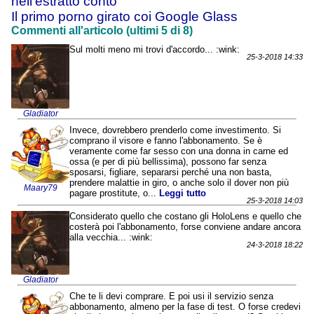
nell'estratto conto
Il primo porno girato coi Google Glass
Commenti all'articolo (ultimi 5 di 8)
Sul molti meno mi trovi d'accordo... :wink:
25-3-2018 14:33
Gladiator
Invece, dovrebbero prenderlo come investimento. Si
comprano il visore e fanno l'abbonamento. Se è
veramente come far sesso con una donna in carne ed
ossa (e per di più bellissima), possono far senza
sposarsi, figliare, separarsi perché una non basta,
prendere malattie in giro, o anche solo il dover non più
Maary79
pagare prostitute, o...
Leggi tutto
25-3-2018 14:03
Considerato quello che costano gli HoloLens e quello che
costerà poi l'abbonamento, forse conviene andare ancora
alla vecchia... :wink:
24-3-2018 18:22
Gladiator
Che te li devi comprare. E poi usi il servizio senza
abbonamento, almeno per la fase di test. O forse credevi