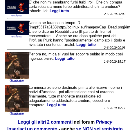
E' che non mi sembrano furbi furbi :roll: Che chi compra
certa roba sia meno furbo addirittura di chi la produce?
:shock: :lol:
Leggi tutto
2-6-2019 00:09
etabeta
Non so se faranno in tempo :D
[img:f5317a5133]http://pclinux.eu/images/Cap_Dead.png[/i
E se lo dice un Repubblicano (Il partito di Trump)
conservatore.... Anche se ora dopo qualche post del
etabeta
Prof. su Plurk hanno "proditoriamente" cambiato il titolo e
rivisitato i contenuti. :malol:
Leggi tutto
2-6-2019 00:06
Per ora no, mica si vuol far scoprire subito in modo così
ingenuo. :wink:
Leggi tutto
1-6-2019 15:17
Gladiator
Le minoranze sono destinate prima alle riserve - come i
nativi d'America - poi all'estinzione così si avranno,
finalmente, tutte marionette massificate ed
adeguatamente addestrate a credere, obbedire e
comprare.
Leggi tutto
1-6-2019 15:17
Gladiator
Leggi gli altri 2 commenti
nel forum
Privacy
Inserisci un commento
- anche
se NON sei registrato