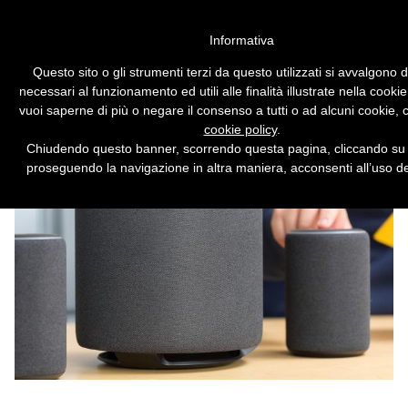
Vai alla versione desktop
Informativa
L'assistente Amazon
Questo sito o gli strumenti terzi da questo utilizzati si avvalgono d
registrerà ogni
necessari al funzionamento ed utili alle finalità illustrate nella cookie
conversazione, anche senza
vuoi saperne di più o negare il consenso a tutti o ad alcuni cookie, 
cookie policy
.
pronunciare 'Alexa'
Chiudendo questo banner, scorrendo questa pagina, cliccando su 
proseguendo la navigazione in altra maniera, acconsenti all’uso de