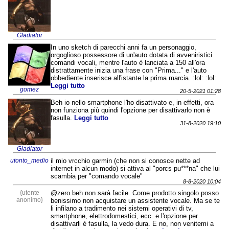
Gladiator
In uno sketch di parecchi anni fa un personaggio,
orgoglioso possessore di un'auto dotata di avveniristici
comandi vocali, mentre l'auto è lanciata a 150 all'ora
distrattamente inizia una frase con "Prima..." e l'auto
obbediente inserisce all'istante la prima marcia. :lol: :lol:
Leggi tutto
gomez
20-5-2021 01:28
Beh io nello smartphone l'ho disattivato e, in effetti, ora
non funziona più quindi l'opzione per disattivarlo non è
fasulla.
Leggi tutto
31-8-2020 19:10
Gladiator
utonto_medio
il mio vrcchio garmin (che non si conosce nette ad
internet in alcun modo) si attiva al "porcs pu***na" che lui
scambia per "comando vocale"
8-8-2020 10:04
{utente
@zero beh non sarà facile. Come prodotto singolo posso
anonimo}
benissimo non acquistare un assistente vocale. Ma se te
li infilano a tradimento nei sistemi operativi di tv,
smartphone, elettrodomestici, ecc. e l'opzione per
disattivarli è fasulla, la vedo dura. E no, non venitemi a