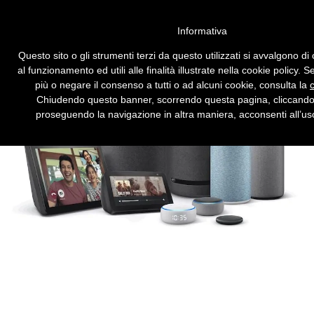
Vai alla versione desktop
Informativa
Mille parole che attivano per
Questo sito o gli strumenti terzi da questo utilizzati si avvalgono di
errore gli assistenti vocali
al funzionamento ed utili alle finalità illustrate nella cookie policy. 
più o negare il consenso a tutti o ad alcuni cookie, consulta la
E registrano le nostre voci.
Chiudendo questo banner, scorrendo questa pagina, cliccando 
proseguendo la navigazione in altra maniera, acconsenti all’us