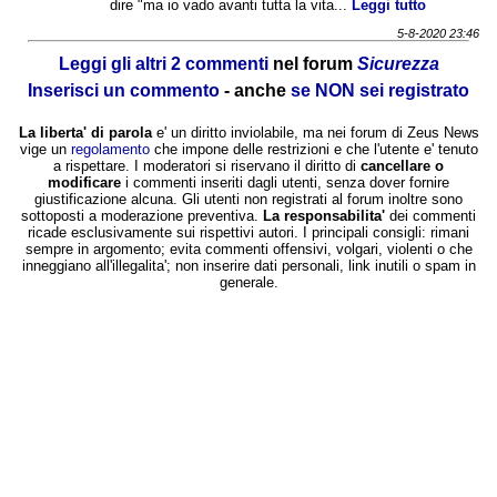
dire "ma io vado avanti tutta la vita...
Leggi tutto
5-8-2020 23:46
Leggi gli altri 2 commenti
nel forum
Sicurezza
Inserisci un commento
- anche
se NON sei registrato
La liberta' di parola
e' un diritto inviolabile, ma nei forum di Zeus News
vige un
regolamento
che impone delle restrizioni e che l'utente e' tenuto
a rispettare. I moderatori si riservano il diritto di
cancellare o
modificare
i commenti inseriti dagli utenti, senza dover fornire
giustificazione alcuna. Gli utenti non registrati al forum inoltre sono
sottoposti a moderazione preventiva.
La responsabilita'
dei commenti
ricade esclusivamente sui rispettivi autori. I principali consigli: rimani
sempre in argomento; evita commenti offensivi, volgari, violenti o che
inneggiano all'illegalita'; non inserire dati personali, link inutili o spam in
generale.